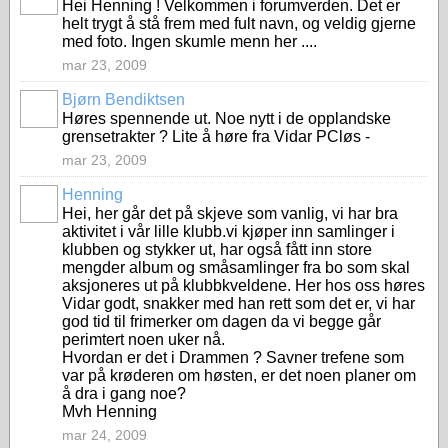
Hei Henning ! Velkommen i forumverden. Det er
helt trygt å stå frem med fult navn, og veldig gjerne
med foto. Ingen skumle menn her ....
mar 23, 2009
Bjørn Bendiktsen
Høres spennende ut. Noe nytt i de opplandske
grensetrakter ? Lite å høre fra Vidar PCløs -
mar 23, 2009
Henning
Hei, her går det på skjeve som vanlig, vi har bra
aktivitet i vår lille klubb.vi kjøper inn samlinger i
klubben og stykker ut, har også fått inn store
mengder album og småsamlinger fra bo som skal
aksjoneres ut på klubbkveldene. Her hos oss høres
Vidar godt, snakker med han rett som det er, vi har
god tid til frimerker om dagen da vi begge går
perimtert noen uker nå.
Hvordan er det i Drammen ? Savner trefene som
var på krøderen om høsten, er det noen planer om
å dra i gang noe?
Mvh Henning
mar 24, 2009