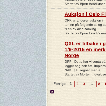
Startet av Bjørn Bendiktsen
Auksjon i Oslo Fi
OFK arrangerer auksjon i mo
tur inn på følgende sti og 
til en av dine samling…
Startet av Bjørn Eirik Ras
QXL er tilbake i 
1/9-2015 en merk
Norge
JIPPI! Dette har vi venta på
legger seg helt flat. Implem
NAV. QXL regner med å…
Startet av Morten Ingvalds
‹ Forrige
1
…
2
3
8