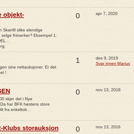
e objekt-
apr 7, 2020
0
m Skanfil slike elendige
å selge frimerker? Eksempel 1:
 DEL…
erg
des 9, 2019
1
Svar innen Marius
en sine nettauksjoner. Er det
et !
GEN
nov 13, 2018
0
0 skjer det i Nye
 Da har BFK høstens store
lt fra enkeltob…
t-Klubs storauksjon
nov 13, 2016
0