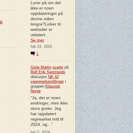
Lurer på om det
ikke er noen
oppdateringer på
denne siden
ik
lengre?Linker til
websider er
utdatert.
Se mer
feb 24, 2024
1
Gisle Martin
svarte
på
Rolf Erik Sjøstrands
diskusjon
NK 42
vannmerkestillinger
i
gruppen
Klassisk
Norge
"Ja, det er noen
endringer, men ikke
store greier. Jeg
har oppdatert
regnearket mitt til
2024, og…"
feb 5, 2024