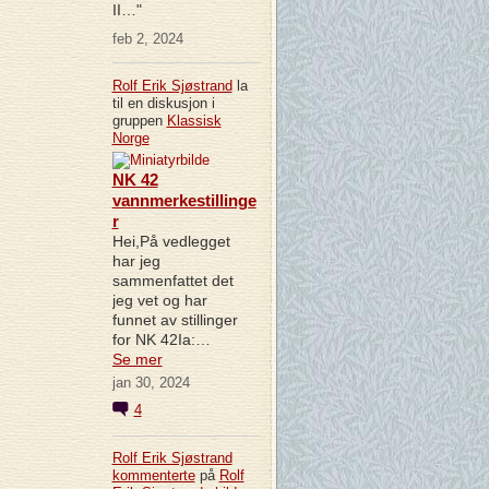
II…"
feb 2, 2024
Rolf Erik Sjøstrand
la
til en diskusjon i
gruppen
Klassisk
Norge
NK 42
vannmerkestillinge
r
Hei,På vedlegget
har jeg
sammenfattet det
jeg vet og har
funnet av stillinger
for NK 42Ia:…
Se mer
jan 30, 2024
4
Rolf Erik Sjøstrand
kommenterte
på
Rolf