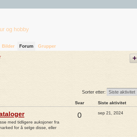
tur og hobby
Bilder
Forum
Grupper
r
Sorter etter:
Svar
Siste aktivitet
ataloger
sep 21, 2024
0
sse med tidligere auksjoner fra
arked for å selge disse, eller