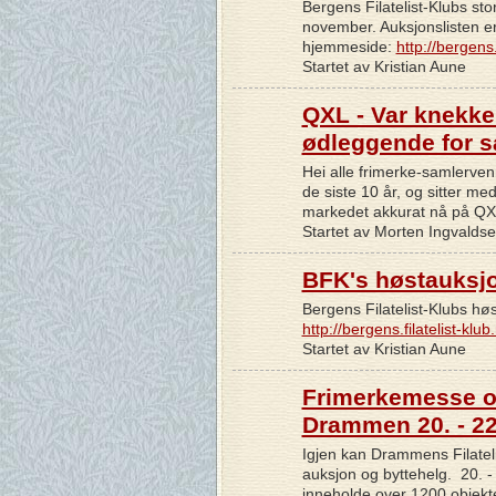
Bergens Filatelist-Klubs st
november. Auksjonslisten er
hjemmeside:
http://bergens.
Startet av Kristian Aune
QXL - Var knekk
ødleggende for 
Hei alle frimerke-samlerve
de siste 10 år, og sitter med
markedet akkurat nå på Q
Startet av Morten Ingvalds
BFK's høstauksj
Bergens Filatelist-Klubs høs
http://bergens.filatelist-kl
Startet av Kristian Aune
Frimerkemesse o
Drammen 20. - 2
Igjen kan Drammens Filatel
auksjon og byttehelg. 20. 
inneholde over 1200 objekt