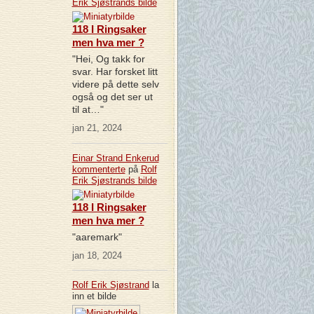
Erik Sjøstrands
bilde
118 I Ringsaker
men hva mer ?
"Hei, Og takk for
svar. Har forsket litt
videre på dette selv
også og det ser ut
til at…"
jan 21, 2024
Einar Strand Enkerud
kommenterte
på
Rolf
Erik Sjøstrands
bilde
118 I Ringsaker
men hva mer ?
"aaremark"
jan 18, 2024
Rolf Erik Sjøstrand
la
inn et bilde