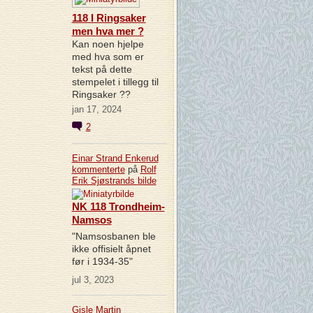
118 I Ringsaker
men hva mer ?
Kan noen hjelpe
med hva som er
tekst på dette
stempelet i tillegg til
Ringsaker ??
jan 17, 2024
2
Einar Strand Enkerud
kommenterte
på
Rolf
Erik Sjøstrands
bilde
NK 118 Trondheim-
Namsos
"Namsosbanen ble
ikke offisielt åpnet
før i 1934-35"
jul 3, 2023
Gisle Martin