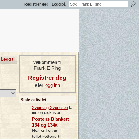
Registrer deg
Logg på
Legg til
Velkommen til
Frank E Ring
Registrer deg
eller
logg inn
Siste aktivitet
Sveinung Svendsen
la
inn en diskusjon
Postens Blankett
134 og 134a
Hva vet vi om
tolletikettene til