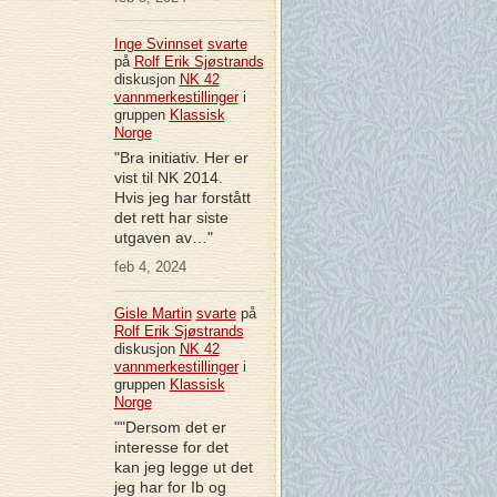
Inge Svinnset
svarte
på
Rolf Erik Sjøstrands
diskusjon
NK 42
vannmerkestillinger
i
gruppen
Klassisk
Norge
"Bra initiativ. Her er
vist til NK 2014.
Hvis jeg har forstått
det rett har siste
utgaven av…"
feb 4, 2024
Gisle Martin
svarte
på
Rolf Erik Sjøstrands
diskusjon
NK 42
vannmerkestillinger
i
gruppen
Klassisk
Norge
""Dersom det er
interesse for det
kan jeg legge ut det
jeg har for Ib og