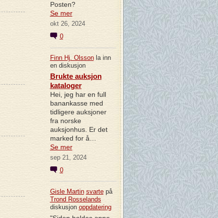
Posten?
Se mer
okt 26, 2024
0
Finn Hj. Olsson
la inn
en diskusjon
Brukte auksjon
kataloger
Hei, jeg har en full
banankasse med
tidligere auksjoner
fra norske
auksjonhus. Er det
marked for å…
Se mer
sep 21, 2024
0
Gisle Martin
svarte
på
Trond Rosselands
diskusjon
oppdatering
"Siden holdes oppe