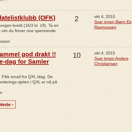
latelistklubb (OFK)
okt 4, 2015
2
Svar innen Bjørn Eir
rgen kveld (16/3 kl. 19). Ta en
Rasmussen
se om du finner noe spennende
mussen
gammel god drakt !!
okt 4, 2015
10
Svar innen Anders
e-dag for Samler
Christiansen
. Fikk email fra QXL idag. De
enterings-sjefen i QXL er nå på
en
Neste ›