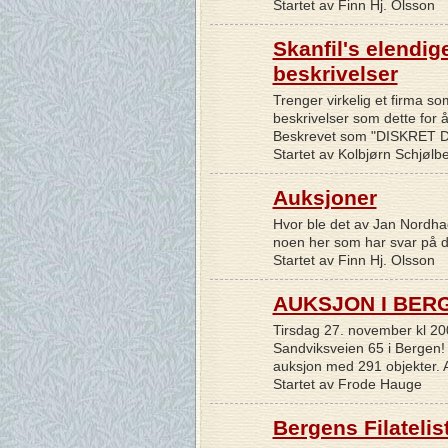
Startet av Finn Hj. Olsson
Skanfil's elendig
beskrivelser
Trenger virkelig et firma so
beskrivelser som dette for 
Beskrevet som "DISKRET
Startet av Kolbjørn Schjølb
Auksjoner
Hvor ble det av Jan Nordhag
noen her som har svar på d
Startet av Finn Hj. Olsson
AUKSJON I BER
Tirsdag 27. november kl 200
Sandviksveien 65 i Bergen!
auksjon med 291 objekter. A
Startet av Frode Hauge
Bergens Filatelis