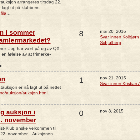
orauksjon arrangeres tirsdag 22.
 lagt ut på klubbens
fila
…
en i sommer
mai 20, 2016
8
Svar innen Kolbjørn
samlermarkedet?
Schjølberg
nner. Jeg har vært på og av QXL
 en følelse av at frimerke-
X…
en
on
nov 21, 2015
1
Svar innen Kristian
tauksjon er nå lagt ut på nettet
ub.no/auksjon/auksjon.html
g auksjon i
nov 8, 2015
0
2. november
ist-Klub ønske velkommen til
- 22. november. Auksjonen
er.…