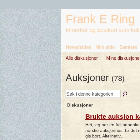
Frank E Ring
frimerker og postkort som kul
Hovedsiden
Min side
Samlere
Alle diskusjoner
Mine diskusjone
Auksjoner
(78)
Diskusjoner
Brukte auksjon k
Hei, jeg har en full bananka
norske auksjonhus. Er det m
gis bort. Alternativ…