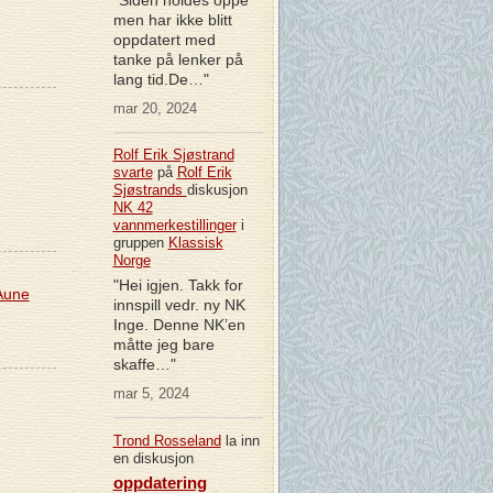
men har ikke blitt
oppdatert med
tanke på lenker på
lang tid.De…"
mar 20, 2024
Rolf Erik Sjøstrand
svarte
på
Rolf Erik
Sjøstrands
diskusjon
NK 42
vannmerkestillinger
i
gruppen
Klassisk
Norge
"Hei igjen. Takk for
 Aune
innspill vedr. ny NK
Inge. Denne NK’en
måtte jeg bare
skaffe…"
mar 5, 2024
Trond Rosseland
la inn
en diskusjon
oppdatering