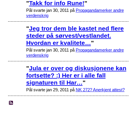
"
Takk for info Rune!
"
Pål svarte jan 30, 2011 på
Propagandamerker andre
verdenskrig
"
Jeg tror dem ble kastet ned flere
steder på sørvest/vestlandet.
Hvordan er kvalitete…
"
Pål svarte jan 30, 2011 på
Propagandamerker andre
verdenskrig
"
Jula er over og diskusjonene kan
fortsette? :) Her er i alle fall
signaturen til Har…
"
Pål svarte jan 29, 2011 på
NK 272? Anerkjent attest?