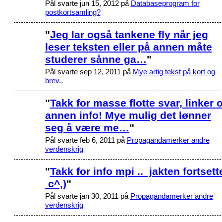
Pål svarte jun 15, 2012 på
Databaseprogram for
postkortsamling?
"
Jeg lar også tankene fly når jeg
leser teksten eller på annen måte
studerer sånne ga…
"
Pål svarte sep 12, 2011 på
Mye artig tekst på kort og
brev..
"
Takk for masse flotte svar, linker 
annen info! Mye mulig det lønner
seg å være me…
"
Pål svarte feb 6, 2011 på
Propagandamerker andre
verdenskrig
"
Takk for info mpi .. jakten fortsett
c^,)
"
Pål svarte jan 30, 2011 på
Propagandamerker andre
verdenskrig