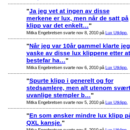
"
Ja jeg vet at ingen av disse
merkene er lux, men når de satt på
klipp var det enkelt…
"
Mitka Engebretsen svarte nov 8, 2010 på
Lux Utklipp.
"
Når jeg var 10år gammel klarte jeg
vaske av disse lux klippene etter a
bestefar ha…
"
Mitka Engebretsen svarte nov 6, 2010 på
Lux Utklipp.
"
Spurte klipp i generelt og for
stedsamlere, men alt utenom svær
uvanlige stempler b…
"
Mitka Engebretsen svarte nov 5, 2010 på
Lux Utklipp.
"
En som ønsker mindre lux klipp p
QXL kansje.
"
Mitka Engebretsen svarte nov 5, 2010 på
Lux Utklipp.