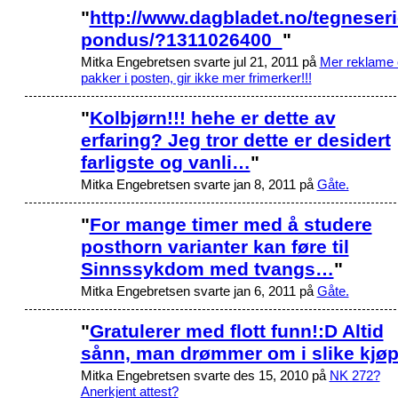
"
http://www.dagbladet.no/tegneseri
pondus/?1311026400
"
Mitka Engebretsen svarte jul 21, 2011 på
Mer reklame 
pakker i posten, gir ikke mer frimerker!!!
"
Kolbjørn!!! hehe er dette av
erfaring? Jeg tror dette er desidert
farligste og vanli…
"
Mitka Engebretsen svarte jan 8, 2011 på
Gåte.
"
For mange timer med å studere
posthorn varianter kan føre til
Sinnssykdom med tvangs…
"
Mitka Engebretsen svarte jan 6, 2011 på
Gåte.
"
Gratulerer med flott funn!:D Altid
sånn, man drømmer om i slike kjøp
Mitka Engebretsen svarte des 15, 2010 på
NK 272?
Anerkjent attest?