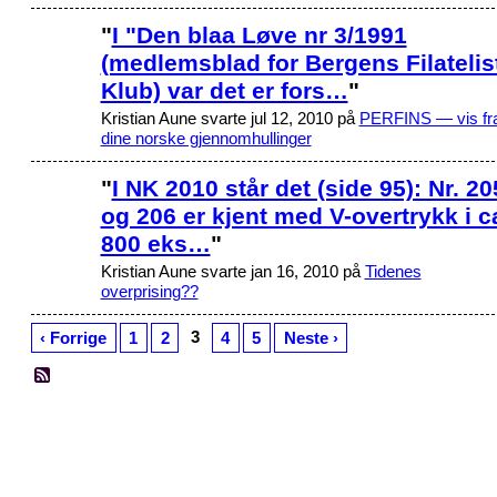
"
I "Den blaa Løve nr 3/1991
(medlemsblad for Bergens Filatelis
Klub) var det er fors…
"
Kristian Aune svarte jul 12, 2010 på
PERFINS — vis f
dine norske gjennomhullinger
"
I NK 2010 står det (side 95): Nr. 20
og 206 er kjent med V-overtrykk i c
800 eks…
"
Kristian Aune svarte jan 16, 2010 på
Tidenes
overprising??
3
‹ Forrige
1
2
4
5
Neste ›