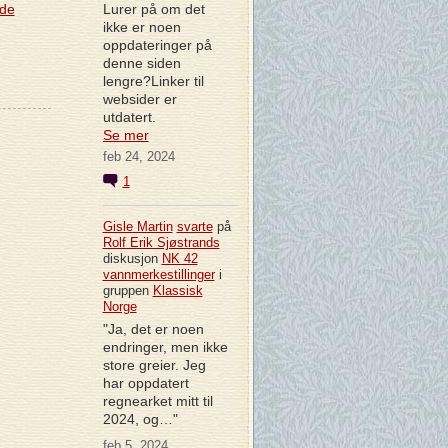
Lurer på om det
nde
ikke er noen
oppdateringer på
denne siden
lengre?Linker til
websider er
utdatert.
Se mer
feb 24, 2024
1
Gisle Martin
svarte
på
Rolf Erik Sjøstrands
diskusjon
NK 42
vannmerkestillinger
i
gruppen
Klassisk
Norge
"Ja, det er noen
endringer, men ikke
store greier. Jeg
har oppdatert
regnearket mitt til
2024, og…"
feb 5, 2024