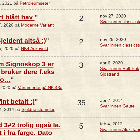
1, 2021 på
Petroleumseter
t blått hav
"
nov 27, 2020
2
Svar innen classics
7, 2020 på
Moderne Variant
jeldent altså :)
"
nov 25, 2020
2
Svar innen classics
5, 2020 på
NK4 Askevold
m Signoskop 3 er
apr 6, 2020
3
Svar innen Rolf Erik
 bruker dere f.eks
Sjøstrand
Jo…
"
, 2020 på
Vannmerke på NK 43a
nt betalt :)
"
apr 7, 2014
35
Svar innen Gaute
24, 2014 på
Sjeldne stempler
 3#2 trolig også Ia.
feb 4, 2012
5
Svar innen Alex Ta
 i fra farge. Dato