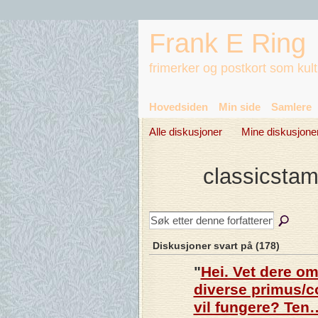
Frank E Ring
frimerker og postkort som kul
Hovedsiden
Min side
Samlere
Alle diskusjoner
Mine diskusjone
classicsta
Diskusjoner svart på (178)
"
Hei. Vet dere om
diverse primus/c
vil fungere? Ten