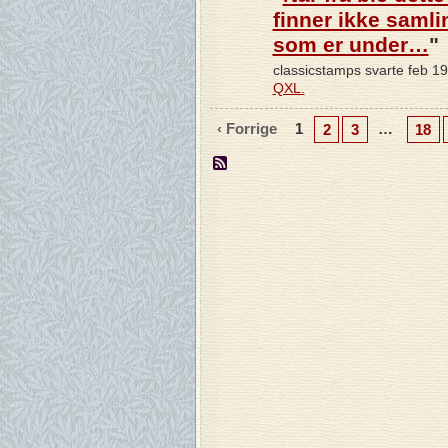
finner ikke samli
som er under…
"
classicstamps svarte feb 1
QXL.
‹ Forrige
1
…
2
3
18