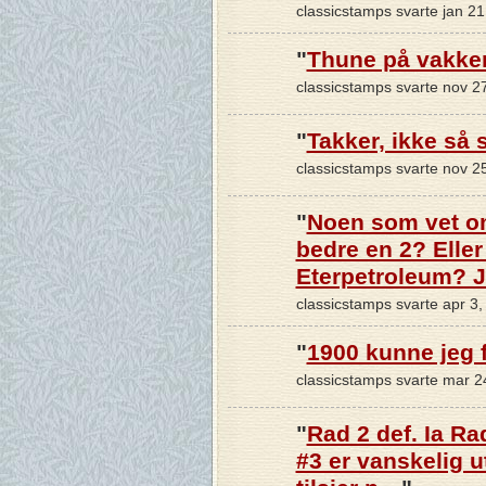
classicstamps svarte jan 2
"
Thune på vakker
classicstamps svarte nov 2
"
Takker, ikke så s
classicstamps svarte nov 2
"
Noen som vet o
bedre en 2? Eller
Eterpetroleum? 
classicstamps svarte apr 3
"
1900 kunne jeg fi
classicstamps svarte mar 
"
Rad 2 def. Ia Rad
#3 er vanskelig ut