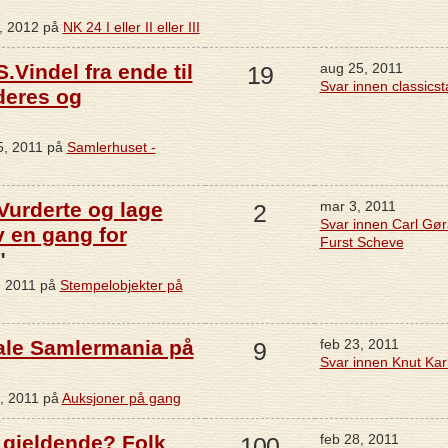
6, 2012 på
NK 24 I eller II eller III
.Vindel fra ende til
aug 25, 2011
19
Svar innen classics
deres og
5, 2011 på
Samlerhuset -
 Vurderte og lage
mar 3, 2011
2
Svar innen Carl Gø
v en gang for
Furst Scheve
"
, 2011 på
Stempelobjekter på
ale Samlermania på
feb 23, 2011
9
Svar innen Knut Kar
2, 2011 på
Auksjoner på gang
e gjeldende? Folk
feb 28, 2011
100