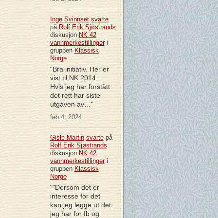
Inge Svinnset
svarte
på
Rolf Erik Sjøstrands
diskusjon
NK 42
vannmerkestillinger
i
gruppen
Klassisk
Norge
"Bra initiativ. Her er
vist til NK 2014.
Hvis jeg har forstått
det rett har siste
utgaven av…"
feb 4, 2024
Gisle Martin
svarte
på
Rolf Erik Sjøstrands
diskusjon
NK 42
vannmerkestillinger
i
gruppen
Klassisk
Norge
""Dersom det er
interesse for det
kan jeg legge ut det
jeg har for Ib og