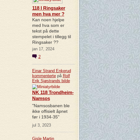
118 I Ringsaker
men hva mer ?
Kan noen hjelpe
med hva som er
tekst på dette
stempelet i tillegg til
Ringsaker ??
jan 17, 2024
2
Einar Strand Enkerud
kommenterte
på
Rolf
Erik Sjøstrands
bilde
NK 118 Trondheim-
Namsos
"Namsosbanen ble
ikke offisielt åpnet
før i 1934-35"
jul 3, 2023
Gisle Martin