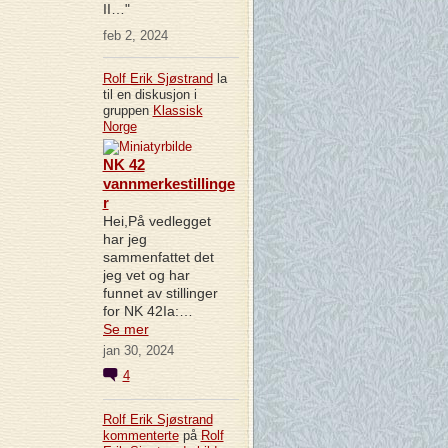
II…"
feb 2, 2024
Rolf Erik Sjøstrand
la
til en diskusjon i
gruppen
Klassisk
Norge
NK 42
vannmerkestillinge
r
Hei,På vedlegget
har jeg
sammenfattet det
jeg vet og har
funnet av stillinger
for NK 42Ia:…
Se mer
jan 30, 2024
4
Rolf Erik Sjøstrand
kommenterte
på
Rolf