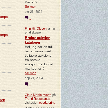
Posten?
Se mer
okt 26, 2024
tamps
0
Finn Hj. Olsson
la inn
en diskusjon
tamps
Brukte auksjon
kataloger
Hei, jeg har en full
banankasse med
tidligere auksjoner
fra norske
auksjonhus. Er det
marked for å…
Se mer
sep 21, 2024
0
Gisle Martin
svarte
på
Trond Rosselands
ngen
diskusjon
oppdatering
"Siden holdes oppe