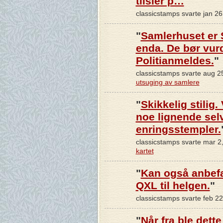
tilsier p…
"
classicstamps svarte jan 2
"
Samlerhuset er S
enda. De bør vur
Politianmeldes.
"
classicstamps svarte aug 2
utsuging av samlere
"
Skikkelig stilig.
noe lignende sel
enringsstempler.
classicstamps svarte mar 2
kartet
"
Kan også anbef
QXL til helgen.
"
classicstamps svarte feb 2
"
Når fra ble dett