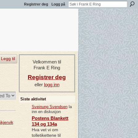
Registrer deg
Logg på
Legg til
Velkommen til
Frank E Ring
Registrer deg
eller
logg inn
Siste aktivitet
Sveinung Svendsen
la
inn en diskusjon
Postens Blankett
kjervik
134 og 134a
Hva vet vi om
tolletikettene til