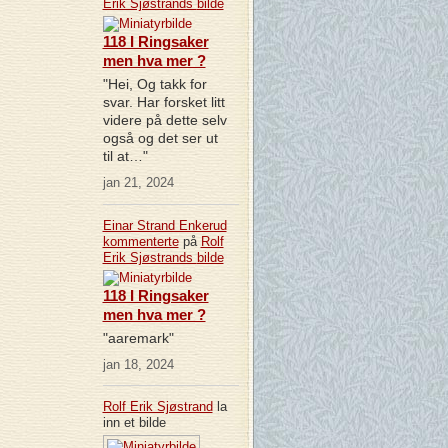
Erik Sjøstrands
bilde
118 I Ringsaker
men hva mer ?
"Hei, Og takk for
svar. Har forsket litt
videre på dette selv
også og det ser ut
til at…"
jan 21, 2024
Einar Strand Enkerud
kommenterte
på
Rolf
Erik Sjøstrands
bilde
118 I Ringsaker
men hva mer ?
"aaremark"
jan 18, 2024
Rolf Erik Sjøstrand
la
inn et bilde