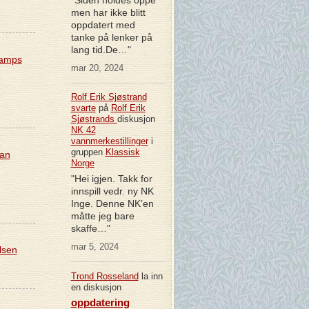
men har ikke blitt
oppdatert med
tanke på lenker på
lang tid.De…"
tamps
mar 20, 2024
Rolf Erik Sjøstrand
svarte
på
Rolf Erik
Sjøstrands
diskusjon
NK 42
vannmerkestillinger
i
gruppen
Klassisk
ran
Norge
"Hei igjen. Takk for
innspill vedr. ny NK
Inge. Denne NK’en
måtte jeg bare
skaffe…"
mar 5, 2024
lsen
Trond Rosseland
la inn
en diskusjon
oppdatering