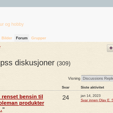
tur og hobby
Bilder
Forum
Grupper
r
mpss diskusjoner
(309)
Visning
Svar
Siste aktivitet
 renset bensin til
jan 14, 2023
24
Svar innen Olav E. S
oleman produkter
…
"