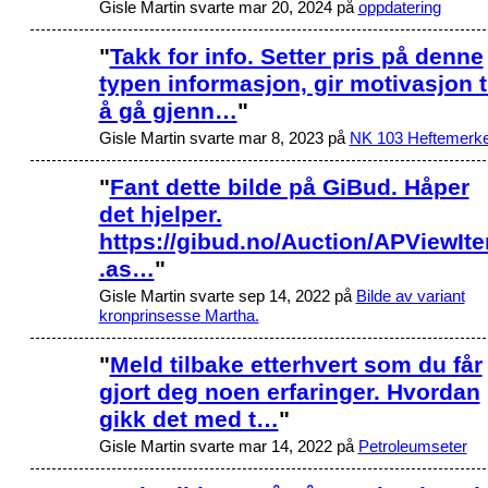
Gisle Martin svarte mar 20, 2024 på
oppdatering
"
Takk for info. Setter pris på denne
typen informasjon, gir motivasjon t
å gå gjenn…
"
Gisle Martin svarte mar 8, 2023 på
NK 103 Heftemerke
"
Fant dette bilde på GiBud. Håper
det hjelper.
https://gibud.no/Auction/APViewIt
.as…
"
Gisle Martin svarte sep 14, 2022 på
Bilde av variant
kronprinsesse Martha.
"
Meld tilbake etterhvert som du får
gjort deg noen erfaringer. Hvordan
gikk det med t…
"
Gisle Martin svarte mar 14, 2022 på
Petroleumseter