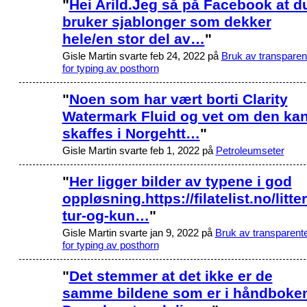
"
Hei Arild.Jeg så på Facebook at d
bruker sjablonger som dekker
hele/en stor del av…
"
Gisle Martin svarte feb 24, 2022 på
Bruk av transparen
for typing av posthorn
"
Noen som har vært borti Clarity
Watermark Fluid og vet om den ka
skaffes i Norgehtt…
"
Gisle Martin svarte feb 1, 2022 på
Petroleumseter
"
Her ligger bilder av typene i god
oppløsning.https://filatelist.no/litte
tur-og-kun…
"
Gisle Martin svarte jan 9, 2022 på
Bruk av transparent
for typing av posthorn
"
Det stemmer at det ikke er de
samme bildene som er i håndboke