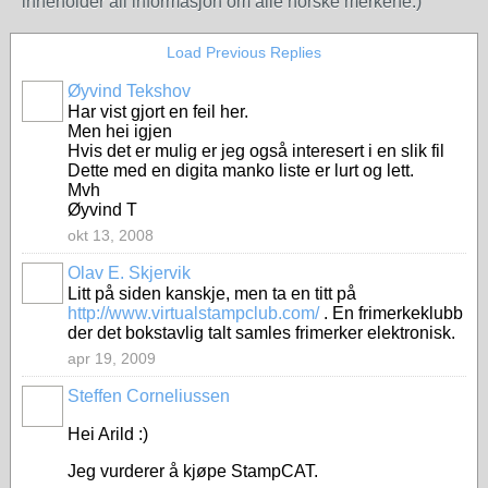
inneholder all informasjon om alle norske merkene.)
Load Previous Replies
Øyvind Tekshov
Har vist gjort en feil her.
Men hei igjen
Hvis det er mulig er jeg også interesert i en slik fil
Dette med en digita manko liste er lurt og lett.
Mvh
Øyvind T
okt 13, 2008
Olav E. Skjervik
Litt på siden kanskje, men ta en titt på
http://www.virtualstampclub.com/
. En frimerkeklubb
der det bokstavlig talt samles frimerker elektronisk.
apr 19, 2009
Steffen Corneliussen
Hei Arild :)
Jeg vurderer å kjøpe StampCAT.