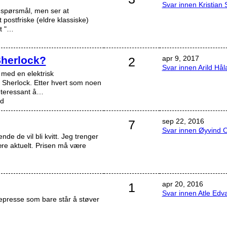
Svar innen Kristian 
 spørsmål, men ser at
t postfriske (eldre klassiske)
lt "…
Sherlock?
apr 9, 2017
2
Svar innen Arild Hå
med en elektrisk
Sherlock. Etter hvert som noen
interessant å…
nd
sep 22, 2016
7
Svar innen Øyvind 
de de vil bli kvitt. Jeg trenger
re aktuelt. Prisen må være
apr 20, 2016
1
Svar innen Atle Edv
presse som bare står å støver