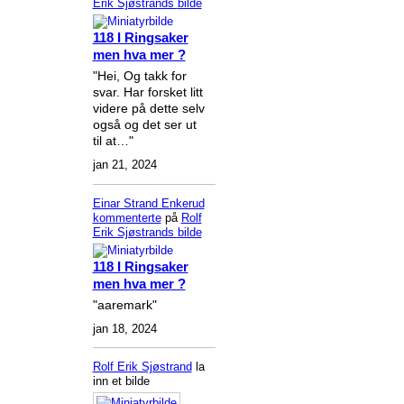
Erik Sjøstrands
bilde
118 I Ringsaker
men hva mer ?
"Hei, Og takk for
svar. Har forsket litt
videre på dette selv
også og det ser ut
til at…"
jan 21, 2024
Einar Strand Enkerud
kommenterte
på
Rolf
Erik Sjøstrands
bilde
118 I Ringsaker
men hva mer ?
"aaremark"
jan 18, 2024
Rolf Erik Sjøstrand
la
inn et bilde