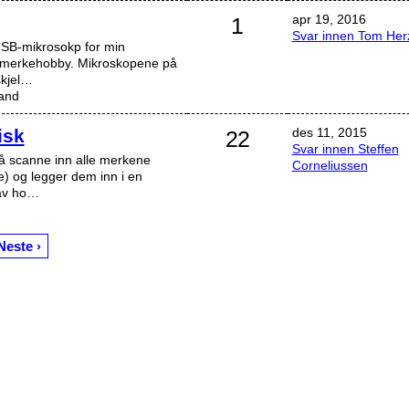
apr 19, 2016
1
Svar innen Tom Her
USB-mikrosokp for min
rimerkehobby. Mikroskopene på
skjel…
land
isk
des 11, 2015
22
Svar innen Steffen
i å scanne inn alle merkene
Corneliussen
) og legger dem inn i en
 av ho…
Neste ›