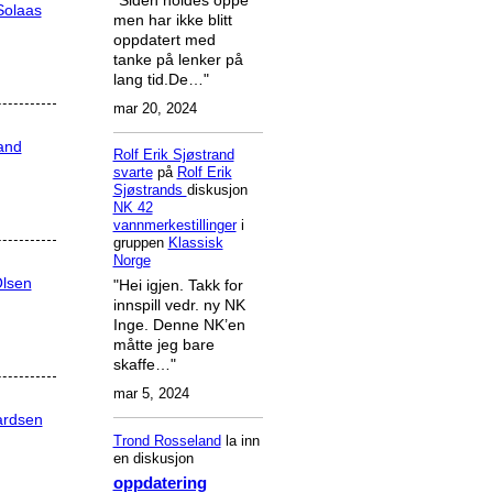
Solaas
men har ikke blitt
oppdatert med
tanke på lenker på
lang tid.De…"
mar 20, 2024
land
Rolf Erik Sjøstrand
svarte
på
Rolf Erik
Sjøstrands
diskusjon
NK 42
vannmerkestillinger
i
gruppen
Klassisk
Norge
Olsen
"Hei igjen. Takk for
innspill vedr. ny NK
Inge. Denne NK’en
måtte jeg bare
skaffe…"
mar 5, 2024
ardsen
Trond Rosseland
la inn
en diskusjon
oppdatering