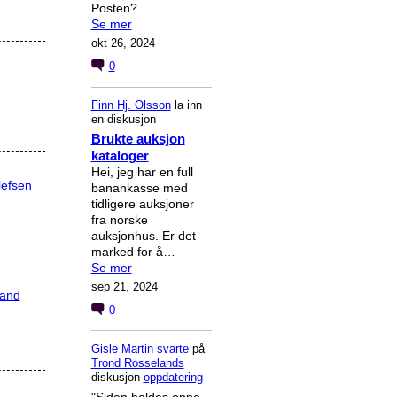
Posten?
Se mer
okt 26, 2024
0
Finn Hj. Olsson
la inn
en diskusjon
Brukte auksjon
kataloger
Hei, jeg har en full
lefsen
banankasse med
tidligere auksjoner
fra norske
auksjonhus. Er det
marked for å…
Se mer
sep 21, 2024
rand
0
Gisle Martin
svarte
på
Trond Rosselands
diskusjon
oppdatering
"Siden holdes oppe