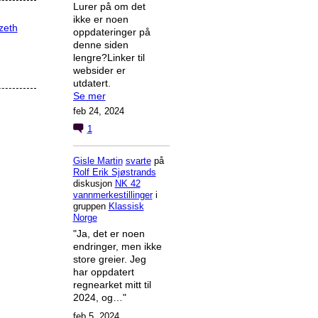
Lurer på om det
ikke er noen
zeth
oppdateringer på
denne siden
lengre?Linker til
websider er
utdatert.
Se mer
feb 24, 2024
1
Gisle Martin
svarte
på
Rolf Erik Sjøstrands
diskusjon
NK 42
vannmerkestillinger
i
gruppen
Klassisk
Norge
"Ja, det er noen
endringer, men ikke
store greier. Jeg
har oppdatert
regnearket mitt til
2024, og…"
feb 5, 2024