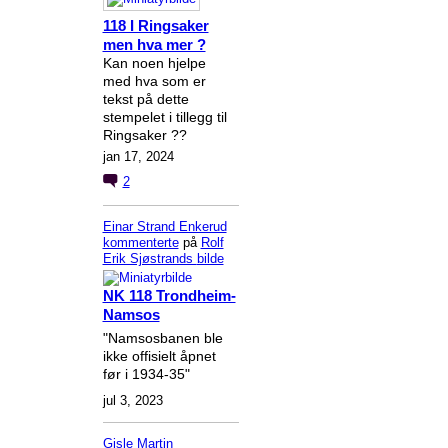
118 I Ringsaker
men hva mer ?
Kan noen hjelpe
med hva som er
tekst på dette
stempelet i tillegg til
Ringsaker ??
jan 17, 2024
2
Einar Strand Enkerud
kommenterte
på
Rolf
Erik Sjøstrands
bilde
NK 118 Trondheim-
Namsos
"Namsosbanen ble
ikke offisielt åpnet
før i 1934-35"
jul 3, 2023
Gisle Martin