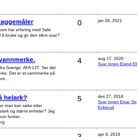
 taggemåler
jan 26, 2021
0
 som har erfaring med Safe
l å bruke og gir den sikre svar?
 vannmerke.
aug 17, 2020
4
Svar innen Eivind El
ra Sverige. AFA 137. Ser det
rke. Det er et vannmerke på
 som…
 helark?
des 27, 2018
5
Svar innen Einar St
an man kan søke etter
Enkerud
elark og større enheter? Jeg
 kun funker…
erg
apr 6, 2018
3