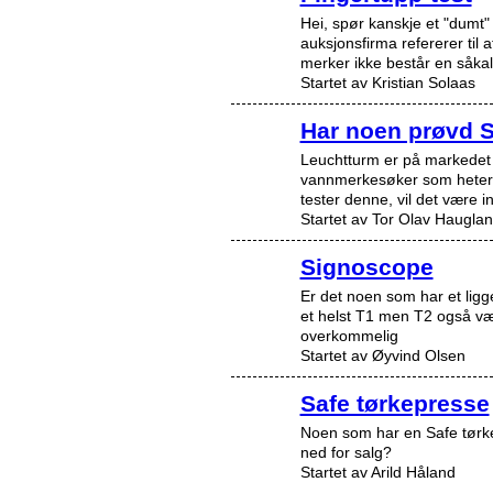
Hei, spør kanskje et "dumt"
auksjonsfirma refererer til a
merker ikke består en såka
Startet av Kristian Solaas
Har noen prøvd 
Leuchtturm er på markedet 
vannmerkesøker som heter 
tester denne, vil det være 
Startet av Tor Olav Haugla
Signoscope
Er det noen som har et liggen
et helst T1 men T2 også væ
overkommelig
Startet av Øyvind Olsen
Safe tørkepresse
Noen som har en Safe tørke
ned for salg?
Startet av Arild Håland