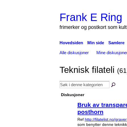
Frank E Ring
frimerker og postkort som kul
Hovedsiden
Min side
Samlere
Alle diskusjoner
Mine diskusjone
Teknisk filateli
(61
Diskusjoner
Bruk av transpare
posthorn
Ref
http://filatelist.no/gra
som benytter denne teknikke