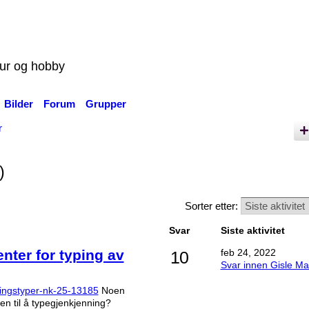
tur og hobby
Bilder
Forum
Grupper
r
)
Sorter etter:
Svar
Siste aktivitet
nter for typing av
feb 24, 2022
10
Svar innen Gisle Ma
veringstyper-nk-25-13185
Noen
n til å typegjenkjenning?