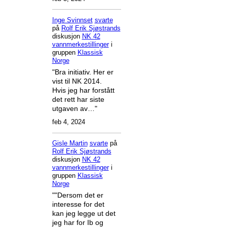
Inge Svinnset
svarte
på
Rolf Erik Sjøstrands
diskusjon
NK 42
vannmerkestillinger
i
gruppen
Klassisk
Norge
"Bra initiativ. Her er
vist til NK 2014.
Hvis jeg har forstått
det rett har siste
utgaven av…"
feb 4, 2024
Gisle Martin
svarte
på
Rolf Erik Sjøstrands
diskusjon
NK 42
vannmerkestillinger
i
gruppen
Klassisk
Norge
""Dersom det er
interesse for det
kan jeg legge ut det
jeg har for Ib og