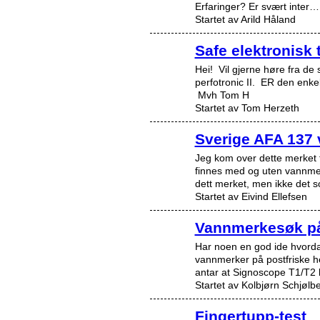
Erfaringer? Er svært inter…
Startet av Arild Håland
Safe elektronisk
Hei! Vil gjerne høre fra de
perfotronic II. ER den enke
Mvh Tom H
Startet av Tom Herzeth
Sverige AFA 137
Jeg kom over dette merket f
finnes med og uten vannme
dett merket, men ikke det
Startet av Eivind Ellefsen
Vannmerkesøk på
Har noen en god ide hvord
vannmerker på postfriske h
antar at Signoscope T1/T2
Startet av Kolbjørn Schjølb
Fingertupp-test