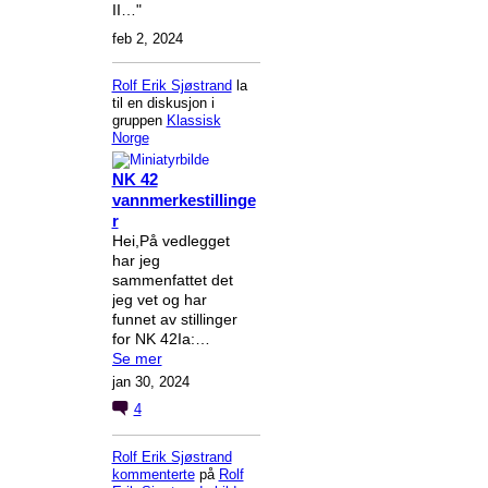
II…"
feb 2, 2024
Rolf Erik Sjøstrand
la
til en diskusjon i
gruppen
Klassisk
Norge
NK 42
vannmerkestillinge
r
Hei,På vedlegget
har jeg
sammenfattet det
jeg vet og har
funnet av stillinger
for NK 42Ia:…
Se mer
jan 30, 2024
4
Rolf Erik Sjøstrand
kommenterte
på
Rolf