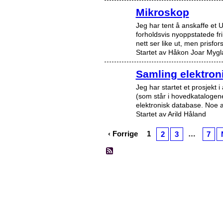
Mikroskop
Jeg har tent å anskaffe et 
forholdsvis nyoppstatede f
nett ser like ut, men prisfor
Startet av Håkon Joar Myg
Samling elektron
Jeg har startet et prosjekt 
(som står i hovedkatalogene
elektronisk database. Noe
Startet av Arild Håland
‹ Forrige
1
…
2
3
7