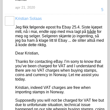
apr 21, 2020
5
Kristian Solaas
Jeg fikk følgende epost fra Ebay 25.4. Siste kjøpet
mitt, nå i mai, endte opp med mva lagt på
både
for
meg og selger. Selgeren skjønte jo ingenting, så
jeg ba ham å klage litt til Ebay ... de sliter altså med
å kode dette riktig.
Dear Kristian,
Thanks for contacting eBay. I’m sorry to know that
you’ve been charged for VAT and I understand that
there are no VAT charges when buying stamps,
coins and currency in Norway. Let me assist you
today.
Kristian, indeed VAT charges are free when
importing stamps in Norway.
Supposedly you will not be charged for VAT fee but
due to unfortunate situation, technical issue
happened on our site wherein buying stamps, coins