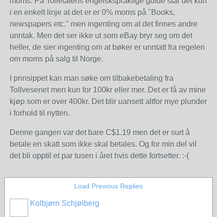
moms. På Tolletatens engelskspråklige guide står det kun
i en enkelt linje at det er er 0% moms på "Books,
newspapers etc." men ingenting om at det finnes andre
unntak. Men det ser ikke ut som eBay bryr seg om det
heller, de sier ingenting om at bøker er unntatt fra regelen
om moms på salg til Norge.
I prinsippet kan man søke om tilbakebetaling fra
Tollvesenet men kun for 100kr eller mer. Det er få av mine
kjøp som er over 400kr. Det blir uansett altfor mye plunder
i forhold til nytten.
Denne gangen var det bare C$1.19 men det er surt å
betale en skatt som ikke skal betales. Og for min del vil
det bli opptil et par tusen i året hvis dette fortsetter. :-(
Load Previous Replies
Kolbjørn Schjølberg