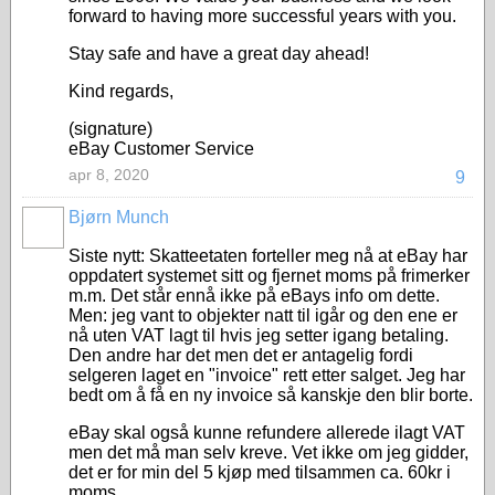
forward to having more successful years with you.
Stay safe and have a great day ahead!
Kind regards,
(signature)
eBay Customer Service
apr 8, 2020
9
Bjørn Munch
Siste nytt: Skatteetaten forteller meg nå at eBay har
oppdatert systemet sitt og fjernet moms på frimerker
m.m. Det står ennå ikke på eBays info om dette.
Men: jeg vant to objekter natt til igår og den ene er
nå uten VAT lagt til hvis jeg setter igang betaling.
Den andre har det men det er antagelig fordi
selgeren laget en "invoice" rett etter salget. Jeg har
bedt om å få en ny invoice så kanskje den blir borte.
eBay skal også kunne refundere allerede ilagt VAT
men det må man selv kreve. Vet ikke om jeg gidder,
det er for min del 5 kjøp med tilsammen ca. 60kr i
moms.