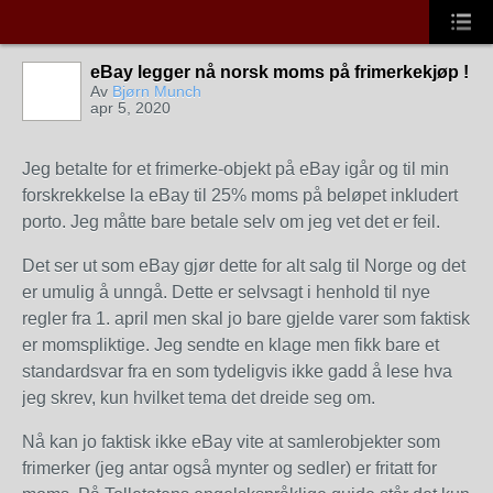
eBay legger nå norsk moms på frimerkekjøp !
Av
Bjørn Munch
apr 5, 2020
Jeg betalte for et frimerke-objekt på eBay igår og til min
forskrekkelse la eBay til 25% moms på beløpet inkludert
porto. Jeg måtte bare betale selv om jeg vet det er feil.
Det ser ut som eBay gjør dette for alt salg til Norge og det
er umulig å unngå. Dette er selvsagt i henhold til nye
regler fra 1. april men skal jo bare gjelde varer som faktisk
er momspliktige. Jeg sendte en klage men fikk bare et
standardsvar fra en som tydeligvis ikke gadd å lese hva
jeg skrev, kun hvilket tema det dreide seg om.
Nå kan jo faktisk ikke eBay vite at samlerobjekter som
frimerker (jeg antar også mynter og sedler) er fritatt for