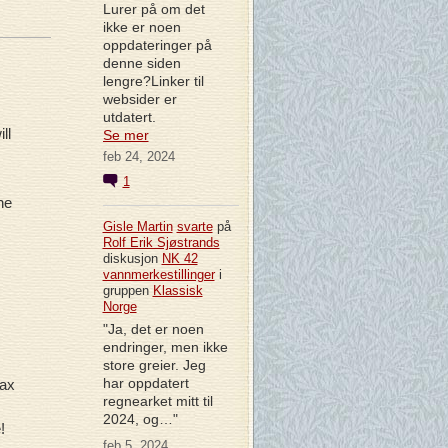
Lurer på om det
ikke er noen
oppdateringer på
denne siden
lengre?Linker til
websider er
utdatert.
ll
Se mer
feb 24, 2024
1
he
Gisle Martin
svarte
på
Rolf Erik Sjøstrands
diskusjon
NK 42
vannmerkestillinger
i
gruppen
Klassisk
Norge
"Ja, det er noen
endringer, men ikke
store greier. Jeg
har oppdatert
tax
regnearket mitt til
2024, og…"
!
feb 5, 2024