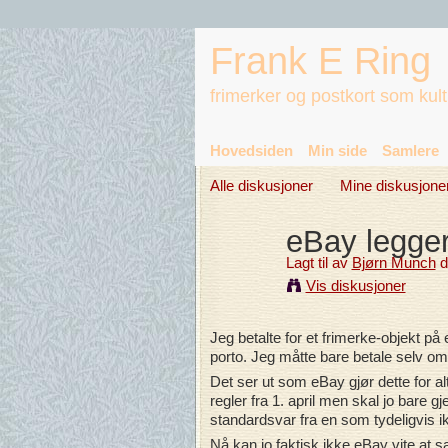
Frank E Ring
frimerker og postkort som kul
Hovedsiden
Min side
Samlere
Alle diskusjoner
Mine diskusjone
eBay legger
Lagt til av
Bjørn Munch
d
Vis diskusjoner
Jeg betalte for et frimerke-objekt på
porto. Jeg måtte bare betale selv om j
Det ser ut som eBay gjør dette for alt
regler fra 1. april men skal jo bare 
standardsvar fra en som tydeligvis i
Nå kan jo faktisk ikke eBay vite at s