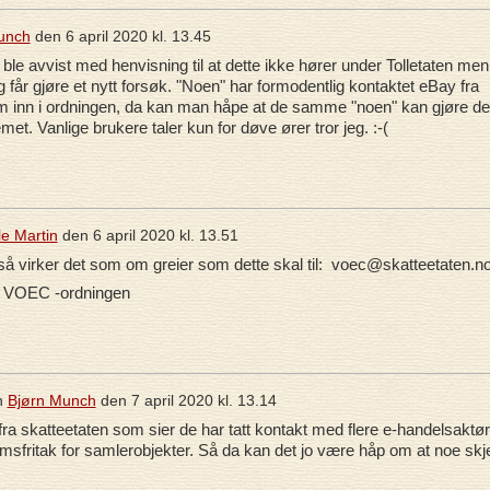
unch
den
6 april 2020 kl. 13.45
ble avvist med henvisning til at dette ikke hører under Tolletaten men
 får gjøre et nytt forsøk. "Noen" har formodentlig kontaktet eBay fra
å dem inn i ordningen, da kan man håpe at de samme "noen" kan gjøre d
. Vanlige brukere taler kun for døve ører tror jeg. :-(
le Martin
den
6 april 2020 kl. 13.51
 så virker det som om greier som dette skal til: voec@skatteetaten.n
ar VOEC -ordningen
n
Bjørn Munch
den
7 april 2020 kl. 13.14
fra skatteetaten som sier de har tatt kontakt med flere e-handelsaktør
fritak for samlerobjekter. Så da kan det jo være håp om at noe skj