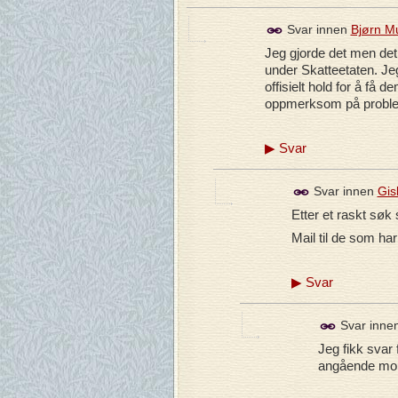
Svar innen
Bjørn M
Jeg gjorde det men det 
under Skatteetaten. Jeg
offisielt hold for å f
oppmerksom på problemet
▶
Svar
Svar innen
Gis
Etter et raskt søk
Mail til de som h
▶
Svar
Svar inne
Jeg fikk svar 
angående moms