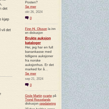
Posten?
s,
Se mer
m det
okt 26, 2024
0
e kjøp
Finn Hj. Olsson
la inn
vil det
en diskusjon
Brukte auksjon
kataloger
Hei, jeg har en full
banankasse med
tidligere auksjoner
fra norske
auksjonhus. Er det
marked for å…
Se mer
sep 21, 2024
0
e
Gisle Martin
svarte
på
Trond Rosselands
diskusjon
oppdatering
"Siden holdes oppe