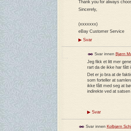
Thank you for always choos
Sincerely,
(xxxxxxx)
eBay Customer Service
▶
Svar
Svar innen
Bjørn M
Jeg fikk et litt mer ge
rart da de ikke har fåt
Det er jo bra at de fakti
som forteller at samler
ikke fått med seg at b
indirekte ved at satsen
▶
Svar
Svar innen
Kolbjørn Sch