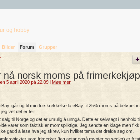
tur og hobby
Bilder
Forum
Grupper
r
 nå norsk moms på frimerkekjøp
en 5 april 2020 på 22.09 i
Møe mer
 eBay igår og til min forskrekkelse la eBay til 25% moms på beløpet in
eg vet det er feil.
 salg til Norge og det er umulig å unngå. Dette er selvsagt i henhold ti
gjelde varer som faktisk er momspliktige. Jeg sendte en klage men fikk
kke gadd å lese hva jeg skrev, kun hvilket tema det dreide seg om.
amlerobjekter som frimerker (jeg antar også mynter og sedler) er fritat