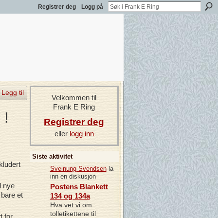
Registrer deg
Logg på
Legg til
Velkommen til
Frank E Ring
 !
Registrer deg
eller
logg inn
Siste aktivitet
kludert
Sveinung Svendsen
la
inn en diskusjon
l nye
Postens Blankett
 bare et
134 og 134a
Hva vet vi om
tolletikettene til
t for