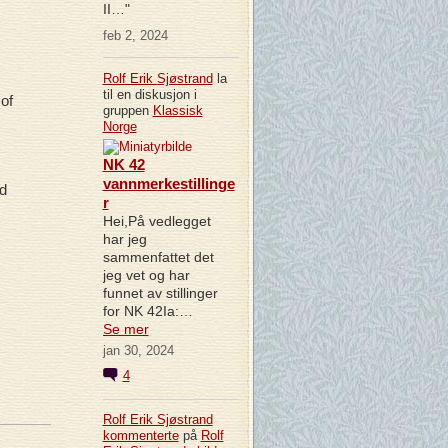
II…"
feb 2, 2024
Rolf Erik Sjøstrand
la
til en diskusjon i
of
gruppen
Klassisk
Norge
NK 42
vannmerkestillinge
d
r
Hei,På vedlegget
har jeg
sammenfattet det
jeg vet og har
funnet av stillinger
for NK 42Ia:…
Se mer
jan 30, 2024
4
Rolf Erik Sjøstrand
kommenterte
på
Rolf