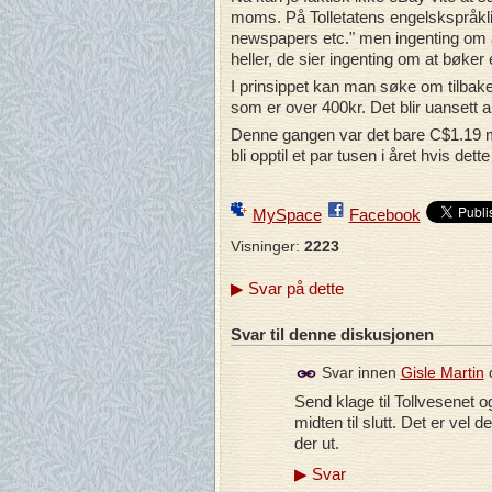
moms. På Tolletatens engelskspråklig
newspapers etc." men ingenting om a
heller, de sier ingenting om at bøker
I prinsippet kan man søke om tilbake
som er over 400kr. Det blir uansett alt
Denne gangen var det bare C$1.19 men
bli opptil et par tusen i året hvis dette 
MySpace
Facebook
Visninger:
2223
▶
Svar på dette
Svar til denne diskusjonen
Svar innen
Gisle Martin
Send klage til Tollvesenet
midten til slutt. Det er vel 
der ut.
▶
Svar