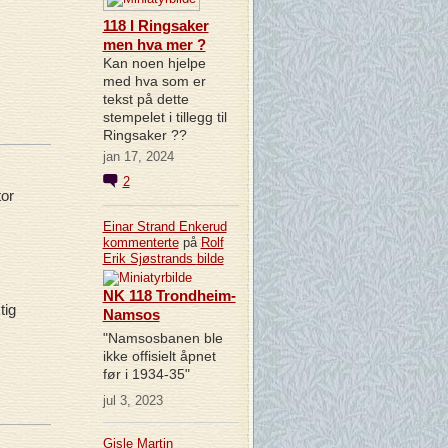
118 I Ringsaker
men hva mer ?
Kan noen hjelpe
med hva som er
tekst på dette
stempelet i tillegg til
Ringsaker ??
jan 17, 2024
2
tor
Einar Strand Enkerud
kommenterte
på
Rolf
Erik Sjøstrands
bilde
NK 118 Trondheim-
tig
Namsos
"Namsosbanen ble
ikke offisielt åpnet
før i 1934-35"
jul 3, 2023
Gisle Martin