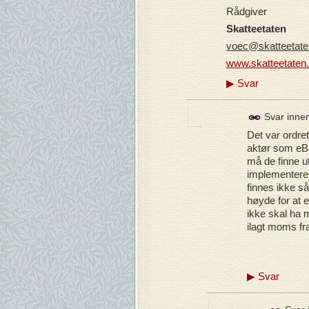
R
å
dgiver
Skatteetaten
voec@skatteetate
www.skatteetaten
▶
Svar
Svar inne
Det var ordret
aktør som eBa
må de finne u
implementere 
finnes ikke så
høyde for at e
ikke skal ha 
ilagt moms fra
▶
Svar