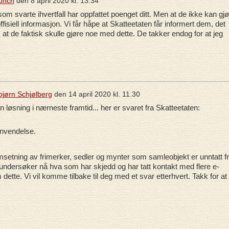
unch
den
8 april 2020 kl. 13.34
 som svarte ihvertfall har oppfattet poenget ditt. Men at de ikke kan gj
fisiell informasjon. Vi får håpe at Skatteetaten får informert dem, det
k at de faktisk skulle gjøre noe med dette. De takker endog for at jeg
bjørn Schjølberg
den
14 april 2020 kl. 11.30
n løsning i nærneste framtid... her er svaret fra Skatteetaten:
envendelse.
setning av frimerker, sedler og mynter som samleobjekt er unntatt f
 undersøker nå hva som har skjedd og har tatt kontakt med flere e-
dette. Vi vil komme tilbake til deg med et svar etterhvert. Takk for at