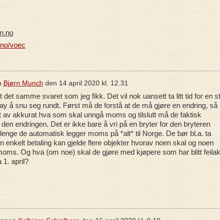
n.no
.no/voec
n
Bjørn Munch
den
14 april 2020 kl. 12.31
t det samme svaret som jeg fikk. Det vil nok uansett ta litt tid for en s
y å snu seg rundt. Først må de forstå at de må gjøre en endring, så
t av akkurat hva som skal unngå moms og tilslutt må de faktisk
den endringen. Det er ikke bare å vri på en bryter for den bryteren
lenge de automatisk legger moms på *alt* til Norge. De bør bl.a. ta
n enkelt betaling kan gjelde flere objekter hvorav noen skal og noen
moms. Og hva (om noe) skal de gjøre med kjøpere som har blitt feilak
 1. april?