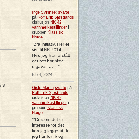
Inge Svinnset
svarte
på
Rolf Erik Sjøstrands
diskusjon
NK 42
vannmerkestillinger
i
gruppen
Klassisk
Norge
"Bra initiativ. Her er
vist til NK 2014.
Hvis jeg har forstått
det rett har siste
utgaven av…"
feb 4, 2024
vis
Gisle Martin
svarte
på
Rolf Erik Sjøstrands
diskusjon
NK 42
vannmerkestillinger
i
gruppen
Klassisk
Norge
""Dersom det er
interesse for det
kan jeg legge ut det
jeg har for Ib og