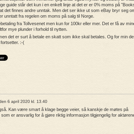
e guide står det kun i en enkelt linje at det er er 0% moms på "Book
t det finnes andre unntak. Men det ser ikke ut som eBay bryr seg o
 er unntatt fra regelen om moms på salg til Norge.
betaling fra Tollvesenet men kun for 100kr eller mer. Det er få av min
for mye plunder i forhold til nytten.
 det er surt å betale en skatt som ikke skal betales. Og for min del 
fortsetter. :-(
den
6 april 2020 kl. 13.40
 også. Kan være smart å klage begge veier, så kanskje de møtes på
de som er ansvarlig for å gjøre riktig informasjon tilgjengelig for aktøren