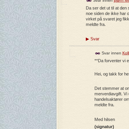
Svar innen
Bjørn M
Da ser det ut til at den
noe siden de ikke har of
virket på svaret jeg fik
meldte fra.
▶
Svar
Svar innen
Kol
**Da forventer vi e
Hei, og takk for h
Det stemmer at om
merverdiavgift. Vi
handelsaktører om 
meldte fra.
Med hilsen
(signatur)