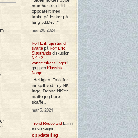
men har ikke blitt
oppdatert med
tanke på lenker på
lang tid.De…"
em
mar 20, 2024
Rolf Erik Sjøstrand
svarte
på
Rolf Erik
Sjøstrands
diskusjon
NK 42
vannmerkestillinger
i
gruppen
Klassisk
Norge
o
"Hei igjen. Takk for
innspill vedr. ny NK
Inge. Denne NK’en
måtte jeg bare
skaffe…"
mar 5, 2024
er
Trond Rosseland
la inn
er.
en diskusjon
oppdatering