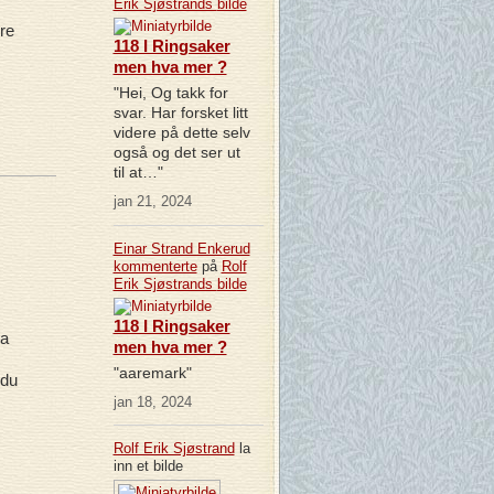
Erik Sjøstrands
bilde
øre
118 I Ringsaker
men hva mer ?
"Hei, Og takk for
svar. Har forsket litt
videre på dette selv
også og det ser ut
til at…"
jan 21, 2024
Einar Strand Enkerud
kommenterte
på
Rolf
Erik Sjøstrands
bilde
118 I Ringsaker
ra
men hva mer ?
"aaremark"
 du
jan 18, 2024
Rolf Erik Sjøstrand
la
inn et bilde