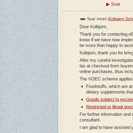
▶
Svar
Svar innen
Kolbjørn Sch
Dear Kolbjorn,
Thank you for contacting eB
know if we have now implem
be more than happy to assis
Kolbjorn, thank you for bring
After my careful investigatio
tax at checkout from buyers 
online purchases, thus inc
The VOEC scheme applies
Foodstuffs, which are a
dietary supplements that
Goods subject to excise 
Restricted or illegal go
For further information and
consultant.
I am glad to have assisted 