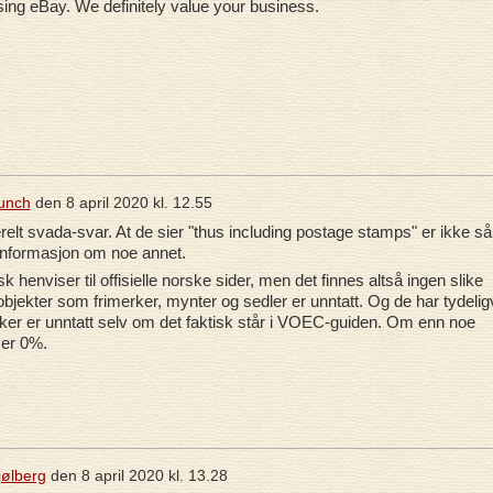
ing eBay. We definitely value your business.
unch
den
8 april 2020 kl. 12.55
nerelt svada-svar. At de sier "thus including postage stamps" er ikke så
t informasjon om noe annet.
sk henviser til offisielle norske sider, men det finnes altså ingen slike
objekter som frimerker, mynter og sedler er unntatt. Og de har tydelig
øker er unntatt selv om det faktisk står i VOEC-guiden. Om enn noe
 er 0%.
jølberg
den
8 april 2020 kl. 13.28