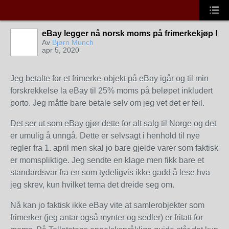
eBay legger nå norsk moms på frimerkekjøp !
Av
Bjørn Munch
apr 5, 2020
Jeg betalte for et frimerke-objekt på eBay igår og til min
forskrekkelse la eBay til 25% moms på beløpet inkludert
porto. Jeg måtte bare betale selv om jeg vet det er feil.
Det ser ut som eBay gjør dette for alt salg til Norge og det
er umulig å unngå. Dette er selvsagt i henhold til nye
regler fra 1. april men skal jo bare gjelde varer som faktisk
er momspliktige. Jeg sendte en klage men fikk bare et
standardsvar fra en som tydeligvis ikke gadd å lese hva
jeg skrev, kun hvilket tema det dreide seg om.
Nå kan jo faktisk ikke eBay vite at samlerobjekter som
frimerker (jeg antar også mynter og sedler) er fritatt for