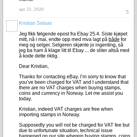
apr 21, 2020
5
Kristian Solaas
Jeg fikk følgende epost fra Ebay 25.4. Siste kjøpet
mitt, nå i mai, endte opp med mva lagt på
både
for
meg og selger. Selgeren skjønte jo ingenting, så
jeg ba ham å klage litt til Ebay ... de sliter altså med
å kode dette riktig.
Dear Kristian,
Thanks for contacting eBay. I’m sorry to know that
you’ve been charged for VAT and I understand that
there are no VAT charges when buying stamps,
coins and currency in Norway. Let me assist you
today.
Kristian, indeed VAT charges are free when
importing stamps in Norway.
Supposedly you will not be charged for VAT fee but
due to unfortunate situation, technical issue
happened on our site wherein buying stamps, coins