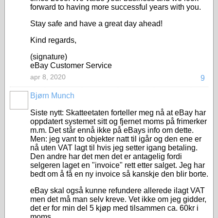
forward to having more successful years with you.
Stay safe and have a great day ahead!
Kind regards,
(signature)
eBay Customer Service
apr 8, 2020
9
Bjørn Munch
Siste nytt: Skatteetaten forteller meg nå at eBay har
oppdatert systemet sitt og fjernet moms på frimerker
m.m. Det står ennå ikke på eBays info om dette.
Men: jeg vant to objekter natt til igår og den ene er
nå uten VAT lagt til hvis jeg setter igang betaling.
Den andre har det men det er antagelig fordi
selgeren laget en "invoice" rett etter salget. Jeg har
bedt om å få en ny invoice så kanskje den blir borte.
eBay skal også kunne refundere allerede ilagt VAT
men det må man selv kreve. Vet ikke om jeg gidder,
det er for min del 5 kjøp med tilsammen ca. 60kr i
moms.