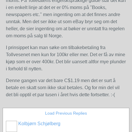
moms. På Tolletatens engelskspråklige guide står det kun
i en enkelt linje at det er er 0% moms på "Books,
newspapers etc." men ingenting om at det finnes andre
unntak. Men det ser ikke ut som eBay bryr seg om det
heller, de sier ingenting om at bøker er unntatt fra regelen
om moms på salg til Norge.
I prinsippet kan man søke om tilbakebetaling fra
Tollvesenet men kun for 100kr eller mer. Det er få av mine
kjøp som er over 400kr. Det blir uansett altfor mye plunder
i forhold til nytten.
Denne gangen var det bare C$1.19 men det er surt å
betale en skatt som ikke skal betales. Og for min del vil
det bli opptil et par tusen i året hvis dette fortsetter. :-(
Load Previous Replies
Kolbjørn Schjølberg