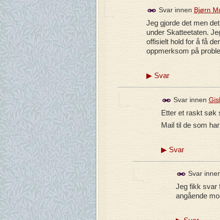
Svar innen
Bjørn M
Jeg gjorde det men det 
under Skatteetaten. Jeg
offisielt hold for å f
oppmerksom på problemet
▶
Svar
Svar innen
Gis
Etter et raskt søk
Mail til de som h
▶
Svar
Svar inne
Jeg fikk svar 
angående moms