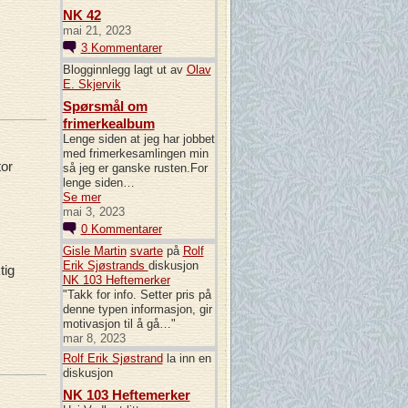
NK 42
mai 21, 2023
3
Kommentarer
Blogginnlegg lagt ut av
Olav
E. Skjervik
Spørsmål om
frimerkealbum
Lenge siden at jeg har jobbet
med frimerkesamlingen min
tor
så jeg er ganske rusten.For
lenge siden…
Se mer
mai 3, 2023
0
Kommentarer
Gisle Martin
svarte
på
Rolf
Erik Sjøstrands
diskusjon
tig
NK 103 Heftemerker
"Takk for info. Setter pris på
denne typen informasjon, gir
motivasjon til å gå…"
mar 8, 2023
Rolf Erik Sjøstrand
la inn en
diskusjon
NK 103 Heftemerker