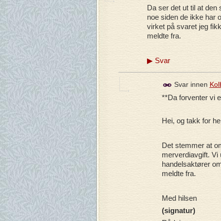
Da ser det ut til at den
noe siden de ikke har of
virket på svaret jeg fik
meldte fra.
▶
Svar
Svar innen
Kol
**Da forventer vi e
Hei, og takk for h
Det stemmer at om
merverdiavgift. Vi
handelsaktører om 
meldte fra.
Med hilsen
(signatur)