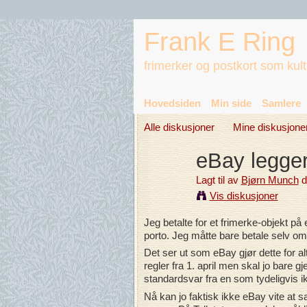
Frank E Ring
frimerker og postkort som kul
Hovedsiden
Min side
Samlere
Alle diskusjoner
Mine diskusjone
eBay legger
Lagt til av
Bjørn Munch
d
Vis diskusjoner
Jeg betalte for et frimerke-objekt på
porto. Jeg måtte bare betale selv om j
Det ser ut som eBay gjør dette for alt
regler fra 1. april men skal jo bare 
standardsvar fra en som tydeligvis i
Nå kan jo faktisk ikke eBay vite at s