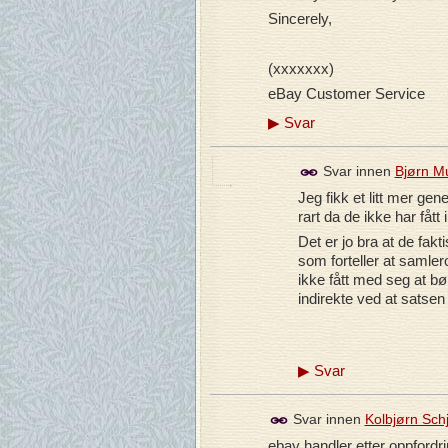
Sincerely,
(xxxxxxx)
eBay Customer Service
▶
Svar
Svar innen
Bjørn M
Jeg fikk et litt mer ge
rart da de ikke har fåt
Det er jo bra at de fakti
som forteller at samler
ikke fått med seg at b
indirekte ved at satsen
▶
Svar
Svar innen
Kolbjørn Sch
ebay handler etter oppfordri