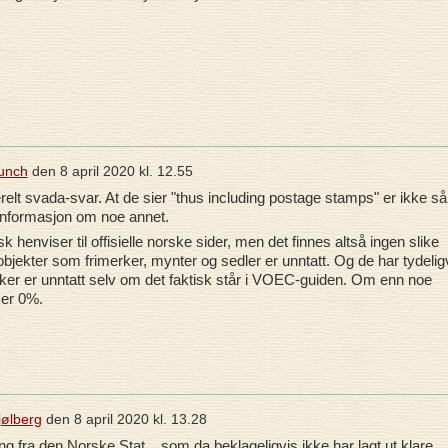
unch
den
8 april 2020 kl. 12.55
nerelt svada-svar. At de sier "thus including postage stamps" er ikke så
t informasjon om noe annet.
sk henviser til offisielle norske sider, men det finnes altså ingen slike
objekter som frimerker, mynter og sedler er unntatt. Og de har tydelig
øker er unntatt selv om det faktisk står i VOEC-guiden. Om enn noe
 er 0%.
jølberg
den
8 april 2020 kl. 13.28
ng fra den Norske Stat... som da beklageligvis ikke har lagt ut klare