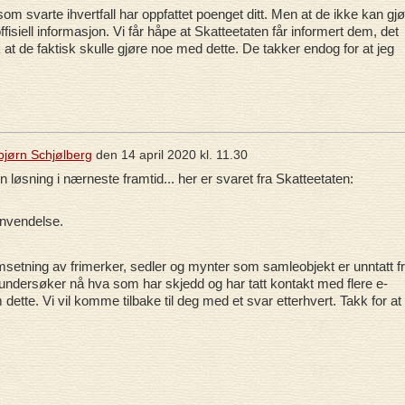
 som svarte ihvertfall har oppfattet poenget ditt. Men at de ikke kan gj
fisiell informasjon. Vi får håpe at Skatteetaten får informert dem, det
k at de faktisk skulle gjøre noe med dette. De takker endog for at jeg
bjørn Schjølberg
den
14 april 2020 kl. 11.30
n løsning i nærneste framtid... her er svaret fra Skatteetaten:
envendelse.
setning av frimerker, sedler og mynter som samleobjekt er unntatt f
 undersøker nå hva som har skjedd og har tatt kontakt med flere e-
dette. Vi vil komme tilbake til deg med et svar etterhvert. Takk for at