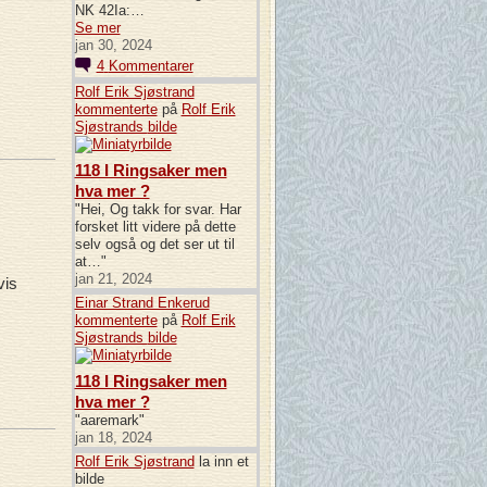
NK 42Ia:…
Se mer
jan 30, 2024
4
Kommentarer
Rolf Erik Sjøstrand
kommenterte
på
Rolf Erik
Sjøstrands
bilde
118 I Ringsaker men
hva mer ?
"Hei, Og takk for svar. Har
forsket litt videre på dette
selv også og det ser ut til
at…"
jan 21, 2024
vis
Einar Strand Enkerud
kommenterte
på
Rolf Erik
Sjøstrands
bilde
118 I Ringsaker men
hva mer ?
"aaremark"
jan 18, 2024
Rolf Erik Sjøstrand
la inn et
bilde