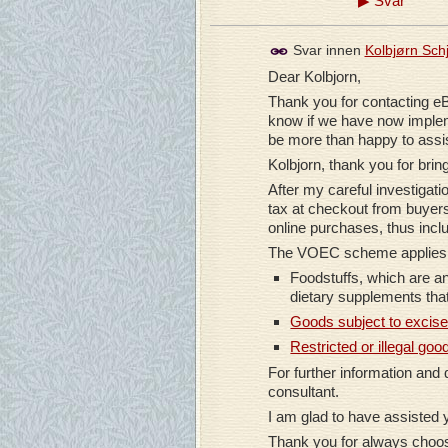
▶
Svar
Svar innen
Kolbjørn Sch
Dear Kolbjorn,
Thank you for contacting eB
know if we have now implem
be more than happy to assis
Kolbjorn, thank you for bring
After my careful investigatio
tax at checkout from buyers 
online purchases, thus inc
The VOEC scheme applies
Foodstuffs, which are a
dietary supplements that
Goods subject to excise 
Restricted or illegal go
For further information and
consultant.
I am glad to have assisted 
Thank you for always choos