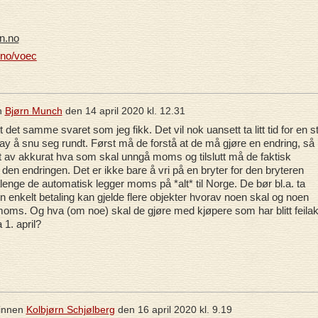
n.no
.no/voec
n
Bjørn Munch
den
14 april 2020 kl. 12.31
t det samme svaret som jeg fikk. Det vil nok uansett ta litt tid for en s
y å snu seg rundt. Først må de forstå at de må gjøre en endring, så
t av akkurat hva som skal unngå moms og tilslutt må de faktisk
den endringen. Det er ikke bare å vri på en bryter for den bryteren
lenge de automatisk legger moms på *alt* til Norge. De bør bl.a. ta
n enkelt betaling kan gjelde flere objekter hvorav noen skal og noen
moms. Og hva (om noe) skal de gjøre med kjøpere som har blitt feilak
 1. april?
innen
Kolbjørn Schjølberg
den
16 april 2020 kl. 9.19