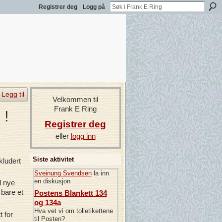
Registrer deg
Logg på
Legg til
Velkommen til
Frank E Ring
 !
Registrer deg
eller
logg inn
Siste aktivitet
kludert
Sveinung Svendsen
la inn
en diskusjon
l nye
 bare et
Postens Blankett 134
og 134a
Hva vet vi om tolletikettene
t for
til Posten?