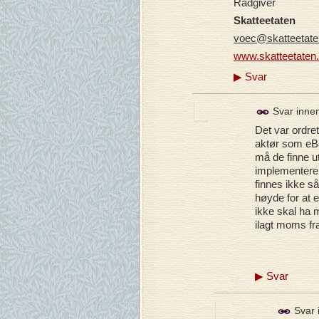
R
å
dgiver
Skatteetaten
voec@skatteetate
www.skatteetaten
▶
Svar
Svar inne
Det var ordret
aktør som eBa
må de finne u
implementere 
finnes ikke så
høyde for at e
ikke skal ha 
ilagt moms fra
▶
Svar
Svar 