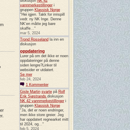
diskusjon
NK 42
vannmerkestillinger
i
gruppen
Klassisk Norge
"Hei igjen. Takk for innspill
vedr. ny NK Inge. Denne
NK’en måtte jeg bare
em
skaffe…"
mar 5, 2024
Trond Rosseland
la inn en
diskusjon
oppdatering
Lurer på om det ikke er noen
oppdateringer på denne
siden lengre?Linker til
o
websider er utdatert.
Se mer
feb 24, 2024
1
Kommenter
Gisle Martin
svarte
på
Rolf
Erik Sjøstrands
diskusjon
NK 42 vannmerkestillinger
i
gruppen
Klassisk Norge
er
"Ja, det er noen endringer,
men ikke store greier. Jeg
er.
har oppdatert regnearket mitt
til 2024, og…"
feb 5, 2024