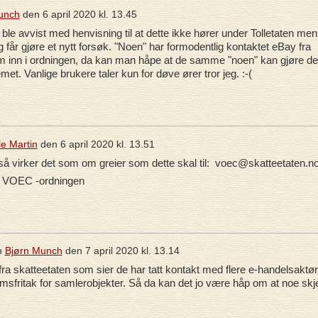
unch
den
6 april 2020 kl. 13.45
ble avvist med henvisning til at dette ikke hører under Tolletaten men
 får gjøre et nytt forsøk. "Noen" har formodentlig kontaktet eBay fra
å dem inn i ordningen, da kan man håpe at de samme "noen" kan gjøre d
. Vanlige brukere taler kun for døve ører tror jeg. :-(
le Martin
den
6 april 2020 kl. 13.51
 så virker det som om greier som dette skal til: voec@skatteetaten.n
ar VOEC -ordningen
n
Bjørn Munch
den
7 april 2020 kl. 13.14
fra skatteetaten som sier de har tatt kontakt med flere e-handelsaktør
fritak for samlerobjekter. Så da kan det jo være håp om at noe skj