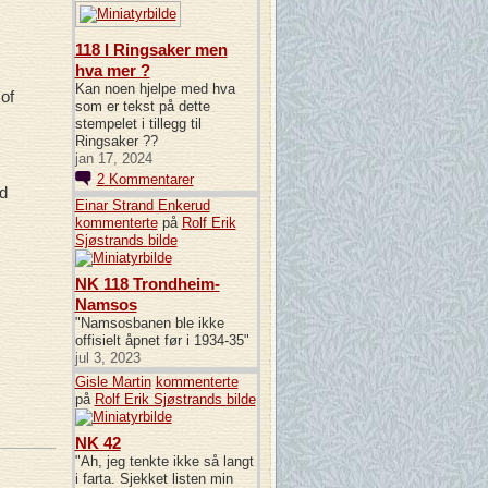
118 I Ringsaker men
hva mer ?
Kan noen hjelpe med hva
of
som er tekst på dette
stempelet i tillegg til
Ringsaker ??
jan 17, 2024
2
Kommentarer
d
Einar Strand Enkerud
kommenterte
på
Rolf Erik
Sjøstrands
bilde
NK 118 Trondheim-
Namsos
"Namsosbanen ble ikke
offisielt åpnet før i 1934-35"
jul 3, 2023
Gisle Martin
kommenterte
på
Rolf Erik Sjøstrands
bilde
NK 42
"Ah, jeg tenkte ikke så langt
i farta. Sjekket listen min