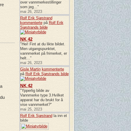
over vannmerkestillinger
øre
som jeg…"
mai 26, 2023
Rolf Erik Sjøstrand
kommenterte
på
Rolf Erik
Sjøstrands
bilde
NK 42
"Hei! Fint at du likte bildet.
Men utgangspunktet,
vannmerket på frimerket, er
helt…"
mai 26, 2023
Gisle Martin
kommenterte
på
Rolf Erik Sjøstrands
bilde
NK 42
ra
"Ypperlig bilde av
Vannmerke type 3.Hvilket
 du
apparat har du brukt for å
vise vannmerket?"
mai 25, 2023
Rolf Erik Sjøstrand
la inn et
bilde