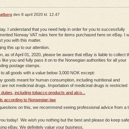
jølberg
den
8 april 2020 kl. 12.47
ay. I understand that you need help in order for you to successfully
ented Norway VAT rules here for items purchased here on eBay. I wi
t you with this matter.
ing this up to our attention.
n, as of April 01, 2020, please be aware that eBay is liable to collect t
like you and fully pass it on to the Norwegian authorities for all your
luding postage stamps.
 to
all goods
with a value below 3,000 NOK
except
:
ny goods meant for human consumption, including nutritional and
 are not medicinal drugs. Importation of medicinal drugs is restricted
duties, including tobacco products and alco...
ods according to Norwegian law
 questions on this, we recommend seeing professional advice from a 
you today! We wish you nothing but the best and please do keep safe
ing eBay. We definitely value your business.