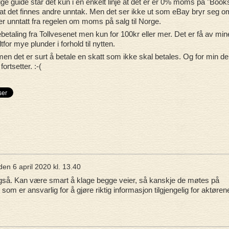
e guide står det kun i en enkelt linje at det er er 0% moms på "Book
t det finnes andre unntak. Men det ser ikke ut som eBay bryr seg o
 er unntatt fra regelen om moms på salg til Norge.
betaling fra Tollvesenet men kun for 100kr eller mer. Det er få av min
for mye plunder i forhold til nytten.
 det er surt å betale en skatt som ikke skal betales. Og for min del 
fortsetter. :-(
den
6 april 2020 kl. 13.40
 også. Kan være smart å klage begge veier, så kanskje de møtes på
de som er ansvarlig for å gjøre riktig informasjon tilgjengelig for aktøren