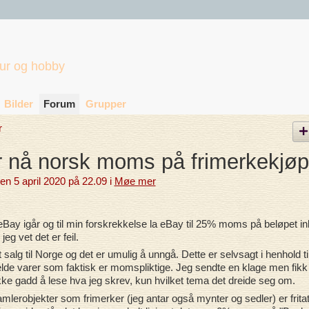
tur og hobby
Bilder
Forum
Grupper
r
 nå norsk moms på frimerkekjøp
en 5 april 2020 på 22.09 i
Møe mer
 eBay igår og til min forskrekkelse la eBay til 25% moms på beløpet in
eg vet det er feil.
 salg til Norge og det er umulig å unngå. Dette er selvsagt i henhold ti
gjelde varer som faktisk er momspliktige. Jeg sendte en klage men fikk
kke gadd å lese hva jeg skrev, kun hvilket tema det dreide seg om.
amlerobjekter som frimerker (jeg antar også mynter og sedler) er fritat