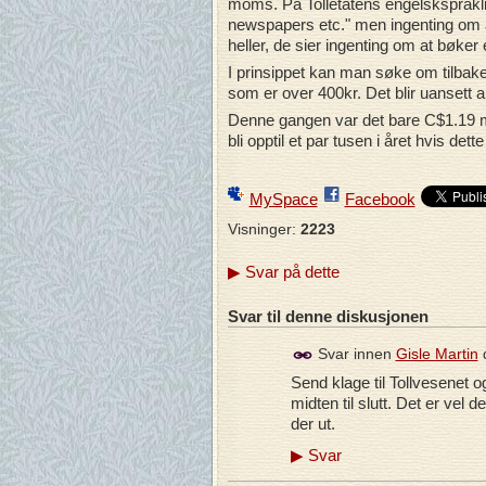
moms. På Tolletatens engelskspråklig
newspapers etc." men ingenting om a
heller, de sier ingenting om at bøker
I prinsippet kan man søke om tilbake
som er over 400kr. Det blir uansett alt
Denne gangen var det bare C$1.19 men
bli opptil et par tusen i året hvis dette 
MySpace
Facebook
Visninger:
2223
▶
Svar på dette
Svar til denne diskusjonen
Svar innen
Gisle Martin
Send klage til Tollvesenet
midten til slutt. Det er vel 
der ut.
▶
Svar