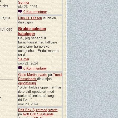
s,
Se mer
m det
okt 26, 2024
0
Kommentarer
e kjøp
Finn Hj. Olsson
la inn en
diskusjon
Brukte auksjon
vil det
kataloger
Hei, jeg har en full
banankasse med tidligere
auksjoner fra norske
auksjonhus. Er det marked
for å…
Se mer
sep 21, 2024
0
Kommentarer
Gisle Martin
svarte
på
Trond
Rosselands
diskusjon
oppdatering
"Siden holdes oppe men har
ikke blitt oppdatert med
tanke på lenker på lang
e
tid.De…"
mar 20, 2024
Rolf Erik Sjøstrand
svarte
på
Rolf Erik Sjøstrands