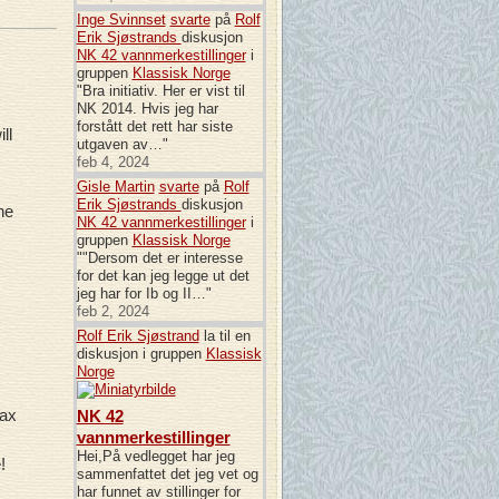
Inge Svinnset
svarte
på
Rolf
Erik Sjøstrands
diskusjon
NK 42 vannmerkestillinger
i
gruppen
Klassisk Norge
"Bra initiativ. Her er vist til
NK 2014. Hvis jeg har
forstått det rett har siste
ll
utgaven av…"
feb 4, 2024
Gisle Martin
svarte
på
Rolf
Erik Sjøstrands
diskusjon
he
NK 42 vannmerkestillinger
i
gruppen
Klassisk Norge
""Dersom det er interesse
for det kan jeg legge ut det
jeg har for Ib og II…"
feb 2, 2024
Rolf Erik Sjøstrand
la til en
diskusjon i gruppen
Klassisk
Norge
tax
NK 42
vannmerkestillinger
Hei,På vedlegget har jeg
!
sammenfattet det jeg vet og
har funnet av stillinger for