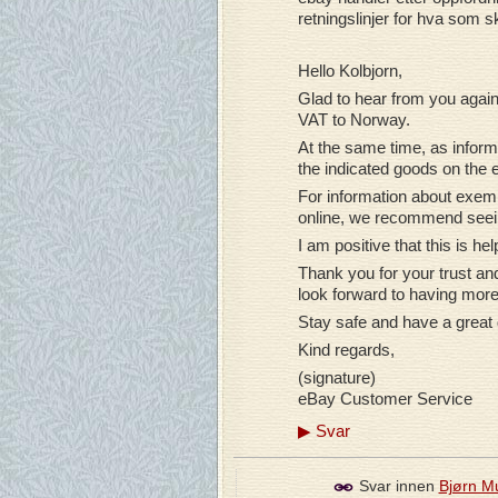
retningslinjer for hva som sk
Hello Kolbjorn,
Glad to hear from you again
VAT to Norway.
At the same time, as info
the indicated goods on the 
For information about exemp
online, we recommend seein
I am positive that this is he
Thank you for your trust a
look forward to having more
Stay safe and have a great
Kind regards,
(signature)
eBay Customer Service
▶
Svar
Svar innen
Bjørn M