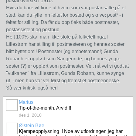
postal oversikt i 1910.
Hvis du bare vil finne ut hvem som var postansatte på et
sted, kan du fylle inn feltet for bosted og skrive: post* - i
feltet for stilling. Da får du opp f.eks både postmester,
postassistent og postbud.
Helt 100% skal man ikke stole på folketellinga. I
Lillestrøm har stilling til postmesteren og hennes søster
blitt byttet om!! Postmester (og embetsmann!) Gunda
Robarth er oppført som Sangerinde, og hennes yngre
søster (?) er oppført som postmester. Vel, nå vet vi godt at
"vulkanen" fra Lillestrøm, Gunda Robarth, kunne synge
ut, - men hun var vel først og fremst et postmenneske.
Så vær kritisk, også her!
Marius
Tip-of-the-month, Arvid!!!
des 1, 2010
Øistein Bøe
Kjempeopplysning !! Noe av utfordringen jeg har