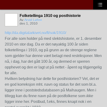
Folketellinga 1910 og posthistorie
Av
Arvid Løhre
des 1, 2010
http://da.digitalarkivet.no/ft/sok/1910/
For alle som holder på med slektshistorie, er 1. desember
2010 en stor dag. Da er det nøyaktig 100 år siden
folketellinga i 1910, og på grunn av de strenge reglene
som gjelder har denne vært belagt med restriksjoner. Men
nå, i dag, har det gått 100 år, og dermed er sperren
opphevet og den er lagt ut på nettet - åpent og tilgjengelig
for alle.
Hvilken betydning har dette for posthistorien? Vel, det er
en god korreksjon mht. navn og status for det som bl.a.
ligger inne i poststedsdatabasen på Maihaugen. Men i
tillegg kan du finne navn på de postfolkene som
ikke
ligger inne her. Postbud, f.eks, finnes knapt nok i en