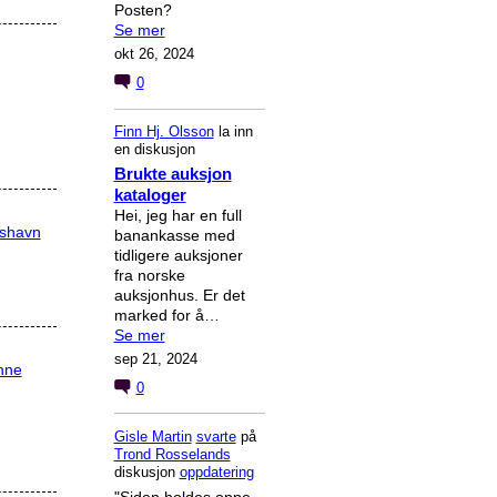
Posten?
Se mer
okt 26, 2024
0
Finn Hj. Olsson
la inn
en diskusjon
Brukte auksjon
kataloger
Hei, jeg har en full
rshavn
banankasse med
tidligere auksjoner
fra norske
auksjonhus. Er det
marked for å…
Se mer
sep 21, 2024
nne
0
Gisle Martin
svarte
på
Trond Rosselands
diskusjon
oppdatering
"Siden holdes oppe