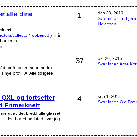
r alle dine
des 28, 2019
1
Svar innen Torbjørn
Helgesen
Colnect
lectors/collector/Tobben63
) til å
g har i min…
n
okt 20, 2015
37
Svar innen Arne Ko
tråd for å se om noen andre
s nye profil. A: Alle tidligere
d
 QXL og fortsetter
sep 1, 2015
4
Svar innen Ole Bræ
d Frimerknett
nne ut av det breddfulle glasset
.. Jeg har et nettsted hvor jeg