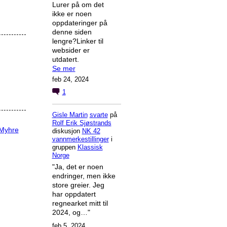
Lurer på om det
ikke er noen
oppdateringer på
denne siden
lengre?Linker til
websider er
utdatert.
Se mer
feb 24, 2024
1
Gisle Martin
svarte
på
Rolf Erik Sjøstrands
 Myhre
diskusjon
NK 42
vannmerkestillinger
i
gruppen
Klassisk
Norge
"Ja, det er noen
endringer, men ikke
store greier. Jeg
har oppdatert
regnearket mitt til
2024, og…"
feb 5, 2024