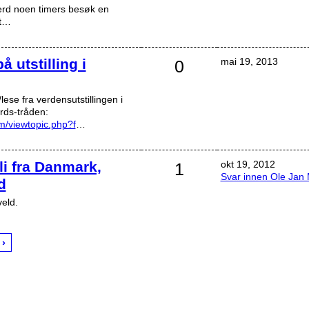
 verd noen timers besøk en
tt…
å utstilling i
mai 19, 2013
0
lese fra verdensutstillingen i
rds-tråden:
m/viewtopic.php?f
…
eli fra Danmark,
okt 19, 2012
1
Svar innen Ole Jan
d
eld.
 ›