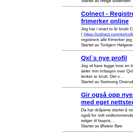
Startet av Helge Østensen
Colnect - Registre
frimerker online
Jeg har i snart to år brukt 
(
https://colnect.com/en/col
registrere alle frimerker je
Startet av Torbjørn Helgese
Qxl`s nye profil
Jeg vil bare legge inne en 
deler min irritasjon over Qxl`
lenker er brutt. Det v…
Startet av Sveinung Oneru
Gir også opp nye
med eget nettste
Da har dråpene startet å re
også for mitt vedkommende..
selger til faspris,…
Startet av Øistein Bøe