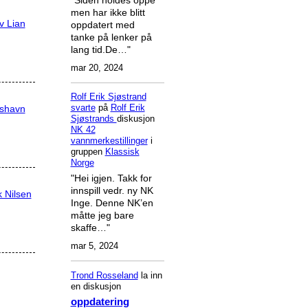
men har ikke blitt
v Lian
oppdatert med
tanke på lenker på
lang tid.De…"
mar 20, 2024
Rolf Erik Sjøstrand
svarte
på
Rolf Erik
rshavn
Sjøstrands
diskusjon
NK 42
vannmerkestillinger
i
gruppen
Klassisk
Norge
"Hei igjen. Takk for
innspill vedr. ny NK
k Nilsen
Inge. Denne NK’en
måtte jeg bare
skaffe…"
mar 5, 2024
Trond Rosseland
la inn
en diskusjon
oppdatering