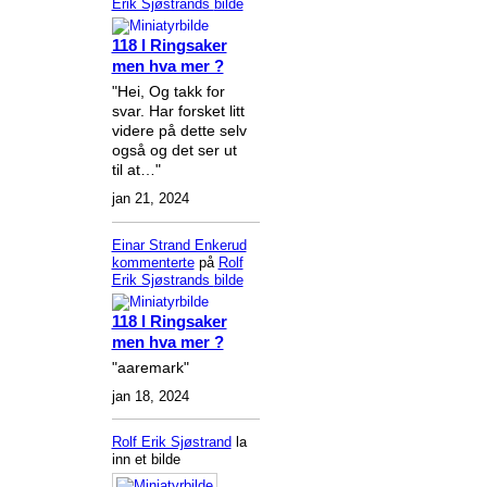
Erik Sjøstrands
bilde
118 I Ringsaker
men hva mer ?
"Hei, Og takk for
svar. Har forsket litt
videre på dette selv
også og det ser ut
til at…"
jan 21, 2024
Einar Strand Enkerud
kommenterte
på
Rolf
Erik Sjøstrands
bilde
118 I Ringsaker
men hva mer ?
"aaremark"
jan 18, 2024
Rolf Erik Sjøstrand
la
inn et bilde