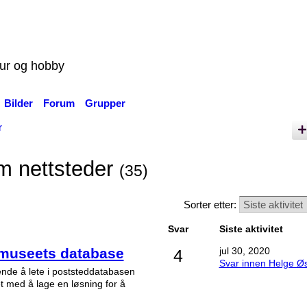
tur og hobby
Bilder
Forum
Grupper
r
m nettsteder
(35)
Sorter etter:
Svar
Siste aktivitet
tmuseets database
jul 30, 2020
4
Svar innen Helge Ø
ende å lete i poststeddatabasen
et med å lage en løsning for å