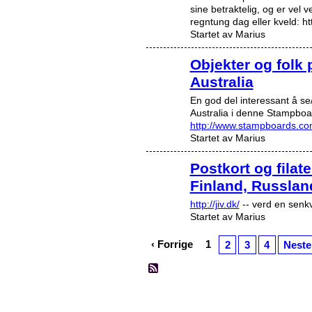
sine betraktelig, og er vel
regntung dag eller kveld: h
Startet av Marius
Objekter og folk p
Australia
En god del interessant å se/
Australia i denne Stampboa
http://www.stampboards.co
Startet av Marius
Postkort og filat
Finland, Russlan
http://jiv.dk/
-- verd en senkv
Startet av Marius
‹ Forrige
1
2
3
4
Neste