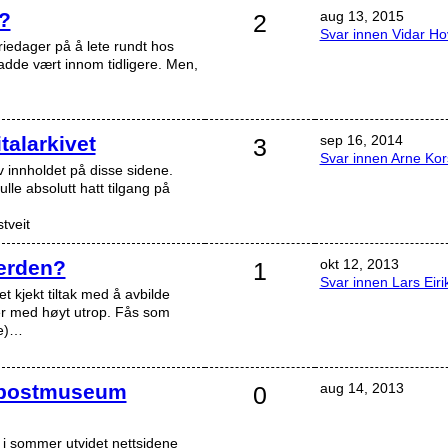
?
aug 13, 2015
2
Svar innen Vidar Ho
riedager på å lete rundt hos
adde vært innom tidligere. Men,
talarkivet
sep 16, 2014
3
Svar innen Arne Ko
 innholdet på disse sidene.
ulle absolutt hatt tilgang på
tveit
erden?
okt 12, 2013
1
Svar innen Lars Eiri
t kjekt tiltak med å avbilde
ger med høyt utrop. Fås som
ke)…
 postmuseum
aug 14, 2013
0
 i sommer utvidet nettsidene