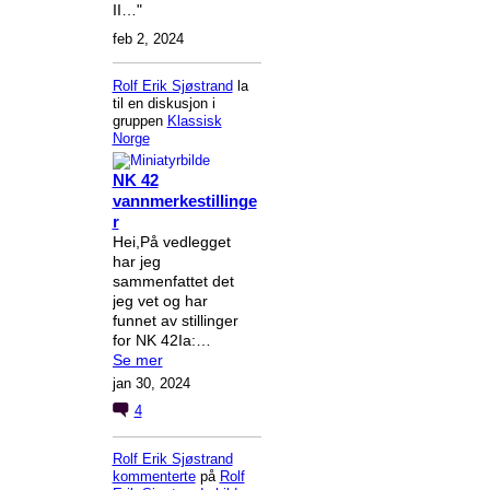
II…"
feb 2, 2024
Rolf Erik Sjøstrand
la
til en diskusjon i
gruppen
Klassisk
Norge
NK 42
vannmerkestillinge
r
Hei,På vedlegget
har jeg
sammenfattet det
jeg vet og har
funnet av stillinger
for NK 42Ia:…
Se mer
jan 30, 2024
4
Rolf Erik Sjøstrand
kommenterte
på
Rolf