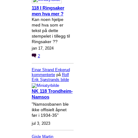
118 I Ringsaker
men hva mer ?
Kan noen hjelpe
med hva som er
tekst på dette
stempelet i tillegg til
Ringsaker ??
jan 17, 2024
2
Einar Strand Enkerud
kommenterte
på
Rolf
Erik Sjøstrands
bilde
NK 118 Trondheim-
Namsos
"Namsosbanen ble
ikke offisielt åpnet
før i 1934-35"
jul 3, 2023
Gisle Martin