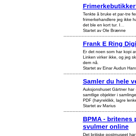
Frimerkebutikker
Tenkte å bruke et par-tre fe
frimerkehandlere jeg ikke h
det ble en kort tur. I…
Startet av Ole Brænne
Frank E Ring Digi
Er det noen som har kopi av
Linken virker ikke, og jeg sk
dem nå.
Startet av Einar Audun Hans
Samler du hele v
Auksjonshuset Gärtner har e
samtlige objekter i samlin
PDF (høyreklikk, lagre len
Startet av Marius
BPMA - britenes
svulmer online
Det britiske postmuseet har