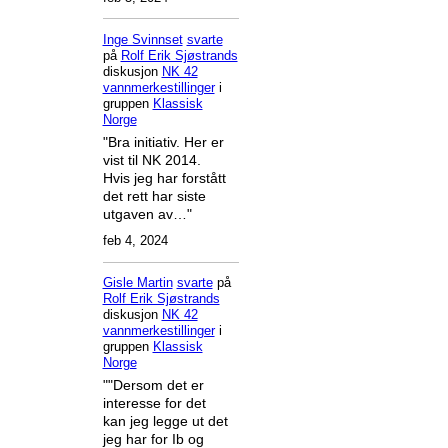
Inge Svinnset
svarte
på
Rolf Erik Sjøstrands
diskusjon
NK 42
vannmerkestillinger
i
gruppen
Klassisk
Norge
"Bra initiativ. Her er
vist til NK 2014.
Hvis jeg har forstått
det rett har siste
utgaven av…"
feb 4, 2024
Gisle Martin
svarte
på
Rolf Erik Sjøstrands
diskusjon
NK 42
vannmerkestillinger
i
gruppen
Klassisk
Norge
""Dersom det er
interesse for det
kan jeg legge ut det
jeg har for Ib og