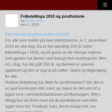
Folketellinga 1910 og posthistorie
Av
Arvid Løhre
des 1, 2010
http://da.digitalarkivet.no/ft/sok/1910/
For alle som holder på med slektshistorie, er 1. desember
2010 en stor dag. Da er det nøyaktig 100 år siden
folketellinga i 1910, og på grunn av de strenge reglene
som gjelder har denne vært belagt med restriksjoner. Men
nå, i dag, har det gått 100 år, og dermed er sperren
opphevet og den er lagt ut på nettet - åpent og tilgjengelig
for alle.
Hvilken betydning har dette for posthistorien? Vel, det er
en god korreksjon mht. navn og status for det som bl.a.
ligger inne i poststedsdatabasen på Maihaugen. Men i
tillegg kan du finne navn på de postfolkene som
ikke
ligger inne her. Postbud, f.eks, finnes knapt nok i en