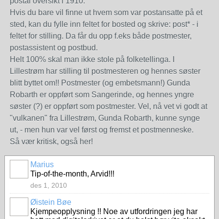
postal oversikt i 1910.
Hvis du bare vil finne ut hvem som var postansatte på et
sted, kan du fylle inn feltet for bosted og skrive: post* - i
feltet for stilling. Da får du opp f.eks både postmester,
postassistent og postbud.
Helt 100% skal man ikke stole på folketellinga. I
Lillestrøm har stilling til postmesteren og hennes søster
blitt byttet om!! Postmester (og embetsmann!) Gunda
Robarth er oppført som Sangerinde, og hennes yngre
søster (?) er oppført som postmester. Vel, nå vet vi godt at
"vulkanen" fra Lillestrøm, Gunda Robarth, kunne synge
ut, - men hun var vel først og fremst et postmenneske.
Så vær kritisk, også her!
Marius
Tip-of-the-month, Arvid!!!
des 1, 2010
Øistein Bøe
Kjempeopplysning !! Noe av utfordringen jeg har