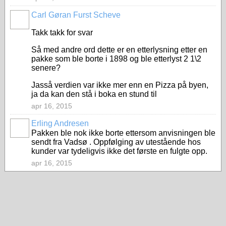
Carl Gøran Furst Scheve
Takk takk for svar
Så med andre ord dette er en etterlysning etter en
pakke som ble borte i 1898 og ble etterlyst 2 1\2
senere?
Jasså verdien var ikke mer enn en Pizza på byen,
ja da kan den stå i boka en stund til
apr 16, 2015
Erling Andresen
Pakken ble nok ikke borte ettersom anvisningen ble
sendt fra Vadsø . Oppfølging av utestående hos
kunder var tydeligvis ikke det første en fulgte opp.
apr 16, 2015