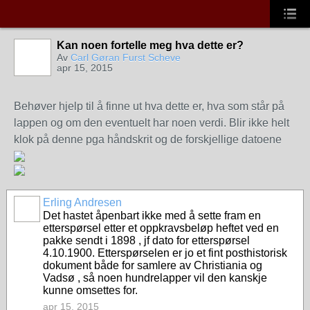
Kan noen fortelle meg hva dette er?
Av
Carl Gøran Furst Scheve
apr 15, 2015
Behøver hjelp til å finne ut hva dette er, hva som står på
lappen og om den eventuelt har noen verdi. Blir ikke helt
klok på denne pga håndskrit og de forskjellige datoene
Erling Andresen
Det hastet åpenbart ikke med å sette fram en
etterspørsel etter et oppkravsbeløp heftet ved en
pakke sendt i 1898 , jf dato for etterspørsel
4.10.1900. Etterspørselen er jo et fint posthistorisk
dokument både for samlere av Christiania og
Vadsø , så noen hundrelapper vil den kanskje
kunne omsettes for.
apr 15, 2015