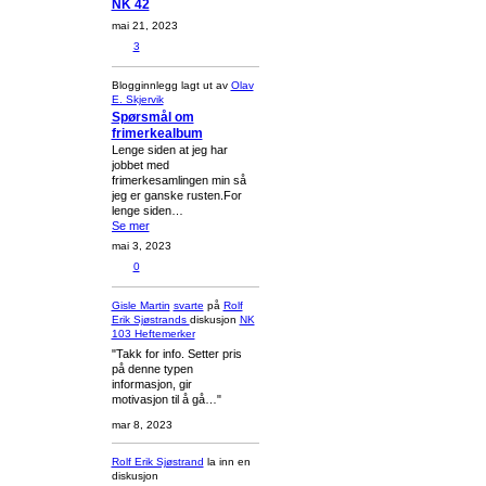
NK 42
mai 21, 2023
3
Blogginnlegg lagt ut av
Olav
E. Skjervik
Spørsmål om
frimerkealbum
Lenge siden at jeg har
jobbet med
frimerkesamlingen min så
jeg er ganske rusten.For
lenge siden…
Se mer
mai 3, 2023
0
Gisle Martin
svarte
på
Rolf
Erik Sjøstrands
diskusjon
NK
103 Heftemerker
"Takk for info. Setter pris
på denne typen
informasjon, gir
motivasjon til å gå…"
mar 8, 2023
Rolf Erik Sjøstrand
la inn en
diskusjon