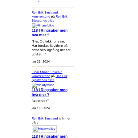
4
Rolf Erik Sjøstrand
kommenterte
på
Rolf Erik
Sjøstrands
bilde
118 I Ringsaker men
hva mer ?
"Hei, Og takk for svar.
Har forsket litt videre på
dette selv også og det ser
ut til at…"
jan 21, 2024
Einar Strand Enkerud
kommenterte
på
Rolf Erik
Sjøstrands
bilde
118 I Ringsaker men
hva mer ?
"aaremark"
jan 18, 2024
Rolf Erik Sjøstrand
la inn et
bilde
118 I Ringsaker men