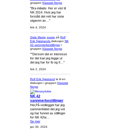
gruppen
Klassisk Norge
"Bra initiativ. Her er vist til
NK 2014. Hvis jeg har
forstått det rett har siste
utgaven av…"
feb 4, 2024
Gisle Martin
svarte
på
Rolf
Erik Sjøstrands
diskusjon
NK
42 vannmerkestillinger
i
gruppen
Klassisk Norge
""Dersom det er interesse
for det kan jeg legge ut
det jeg har for Ib og II…"
feb 2, 2024
Rolf Erik Sjøstrand
la til en
diskusjon i gruppen
Klassisk
Norge
NK 42
vannmerkestillinger
Hei,På vedlegget har jeg
sammenfattet det jeg vet
og har funnet av stillinger
for NK 42Ia:…
Se mer
jan 30, 2024