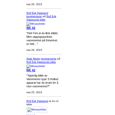
mai 26, 2023
Rolf Erik Sjøstrand
kommenterte
på
Rolf Erik
Sjøstrands
bilde
NK 42
"Hei! Fint at du likte bildet.
Men utgangspunktet,
vannmerket på frimerket,
er helt…"
mai 26, 2023
Gisle Martin
kommenterte
på
Rolf Erik Sjøstrands
bilde
NK 42
"Ypperlig bilde av
Vannmerke type 3.Hvilket
apparat har du brukt for å
vise vannmerket?"
mai 25, 2023
Rolf Erik Sjøstrand
la inn et
bilde