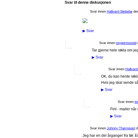
Svar til denne diskusjonen
Svar innen
Hallvard Slettebø
de
▶
Svar
Svar innen
torgeirmoseid
Tar gjerne hele røkla om jeg
▶
Svar
Svar innen
Hallvard
OK, du kan hente røkla
Hvis jeg skal sende så 
▶
Svar
Svar innen
to
Fint - mailer når
▶
Svar
Svar innen
Johnny Thørnquist
d
Jeg har en del årganger fra før. 