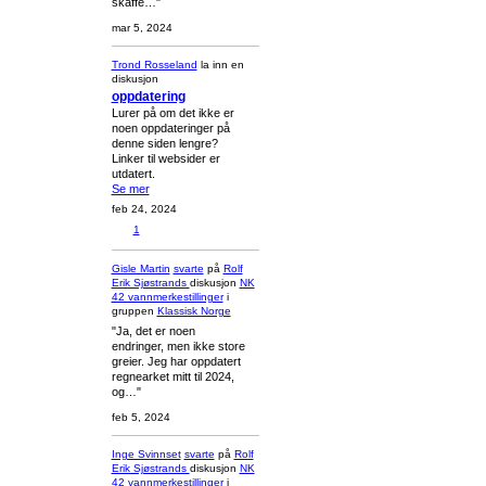
skaffe…"
mar 5, 2024
Trond Rosseland
la inn en
diskusjon
oppdatering
Lurer på om det ikke er
noen oppdateringer på
denne siden lengre?
Linker til websider er
utdatert.
Se mer
feb 24, 2024
1
Gisle Martin
svarte
på
Rolf
Erik Sjøstrands
diskusjon
NK
42 vannmerkestillinger
i
gruppen
Klassisk Norge
"Ja, det er noen
endringer, men ikke store
greier. Jeg har oppdatert
regnearket mitt til 2024,
og…"
feb 5, 2024
Inge Svinnset
svarte
på
Rolf
Erik Sjøstrands
diskusjon
NK
42 vannmerkestillinger
i