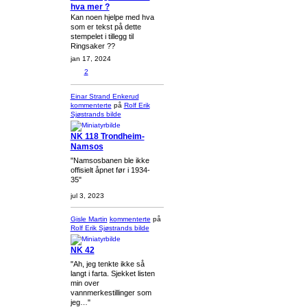
hva mer ?
Kan noen hjelpe med hva
som er tekst på dette
stempelet i tillegg til
Ringsaker ??
jan 17, 2024
2
Einar Strand Enkerud
kommenterte
på
Rolf Erik
Sjøstrands
bilde
NK 118 Trondheim-
Namsos
"Namsosbanen ble ikke
offisielt åpnet før i 1934-
35"
jul 3, 2023
Gisle Martin
kommenterte
på
Rolf Erik Sjøstrands
bilde
NK 42
"Ah, jeg tenkte ikke så
langt i farta. Sjekket listen
min over
vannmerkestillinger som
jeg…"