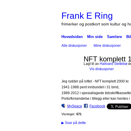
Frank E Ring
frimerker og postkort som kultur og 
Hovedsiden
Min side
Samlere
Bi
Alle diskusjoner
Mine diskusjoner
NFT komplett 
Lagt til av
Hallvard Slettebø
de
Vis diskusjoner
Jeg rydder på loftet - NFT komplett 2000 kr.
1941-1988 pent innbundet i 31 bind,
1989-2012 i spesiallagede tidsskriftkassette
Porto/forsendelse i tillegg eller kan hentes i
MySpace
Facebook
Visninger:
571
▶
Svar på dette