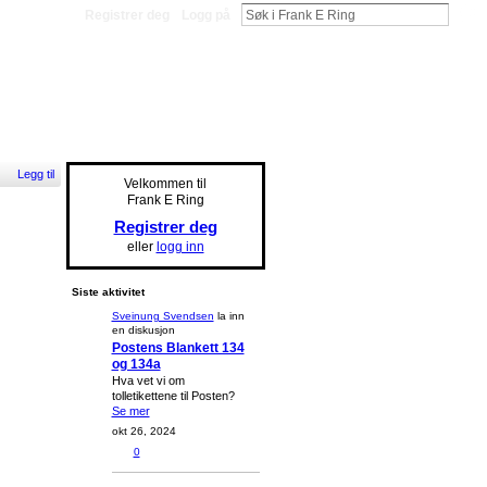
Registrer deg
Logg på
Legg til
Velkommen til
Frank E Ring
Registrer deg
eller
logg inn
Siste aktivitet
Sveinung Svendsen
la inn
en diskusjon
Postens Blankett 134
og 134a
Hva vet vi om
tolletikettene til Posten?
Se mer
okt 26, 2024
0