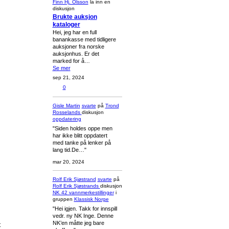
Finn Hj. Olsson
la inn en
diskusjon
Brukte auksjon
kataloger
Hei, jeg har en full
banankasse med tidligere
auksjoner fra norske
auksjonhus. Er det
marked for å…
Se mer
sep 21, 2024
0
Gisle Martin
svarte
på
Trond
Rosselands
diskusjon
oppdatering
"Siden holdes oppe men
har ikke blitt oppdatert
med tanke på lenker på
lang tid.De…"
mar 20, 2024
Rolf Erik Sjøstrand
svarte
på
Rolf Erik Sjøstrands
diskusjon
NK 42 vannmerkestillinger
i
gruppen
Klassisk Norge
"Hei igjen. Takk for innspill
vedr. ny NK Inge. Denne
NK’en måtte jeg bare
t