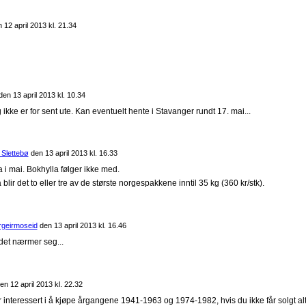
n
12 april 2013 kl. 21.34
den
13 april 2013 kl. 10.34
 ikke er for sent ute. Kan eventuelt hente i Stavanger rundt 17. mai...
 Slettebø
den
13 april 2013 kl. 16.33
 i mai. Bokhylla følger ikke med.
blir det to eller tre av de største norgespakkene inntil 35 kg (360 kr/stk).
rgeirmoseid
den
13 april 2013 kl. 16.46
 det nærmer seg...
en
12 april 2013 kl. 22.32
Er interessert i å kjøpe årgangene 1941-1963 og 1974-1982, hvis du ikke får solgt al