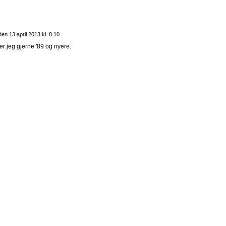
den
13 april 2013 kl. 8.10
er jeg gjerne '89 og nyere.