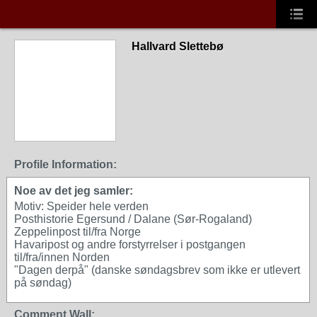
Hallvard Slettebø
Profile Information:
Noe av det jeg samler:
Motiv: Speider hele verden
Posthistorie Egersund / Dalane (Sør-Rogaland)
Zeppelinpost til/fra Norge
Havaripost og andre forstyrrelser i postgangen
til/fra/innen Norden
"Dagen derpå" (danske søndagsbrev som ikke er utlevert
på søndag)
Comment Wall: