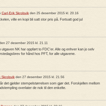
n
Carl-Erik Skrolsvik
den
25 desember 2015 kl. 20.16
kelen, ville en kopi bli satt stor pris på. Fortsatt god jul
den
27 desember 2015 kl. 21.11
n utgaven NK har oppført to FDC'er. Alle og enhver kan jo selv
stedagsbrev for hånd hos PFT, for alle utgavene.
k Skrolsvik
den
27 desember 2015 kl. 21.56
når det gjelder stempelstørrelsen som gjør det. Forskjellen mellom
stempling overlater de nok til den enkelte.