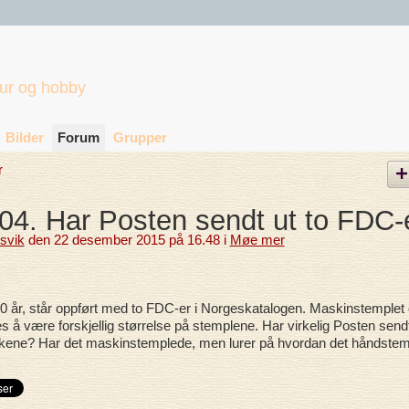
tur og hobby
Bilder
Forum
Grupper
r
4. Har Posten sendt ut to FDC-
lsvik
den 22 desember 2015 på 16.48 i
Møe mer
år, står oppført med to FDC-er i Norgeskatalogen. Maskinstemplet
å være forskjellig størrelse på stemplene. Har virkelig Posten sendt
ene? Har det maskinstemplede, men lurer på hvordan det håndste