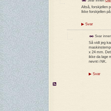
Svar innen
Ole
Altså, forskjellen p
Ikke forskjellen 
▶
Svar
Svar inne
Så vidt jeg ka
maskinstempel
x 24 mm. Det 
ikke da lage 
nevnt i NK.
▶
Svar