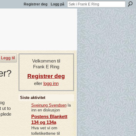
Registrer deg
Logg på
Legg til
Velkommen til
Frank E Ring
er?
Registrer deg
eller
logg inn
Siste aktivitet
 og
Sveinung Svendsen
la
 ut to
inn en diskusjon
mplede
Postens Blankett
134 og 134a
Hva vet vi om
tolletikettene til