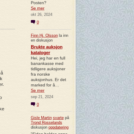
Posten?
Se mer
okt 26, 2024
0
Finn Hj. Olsson
la inn
en diskusjon
Brukte auksjon
kataloger
Hei, jeg har en full
banankasse med
tidligere auksjoner
så
fra norske
ik
auksjonhus. Er det
r.
marked for å…
Se mer
sep 21, 2024
o
0
ske
Gisle Martin
svarte
på
Trond Rosselands
diskusjon
oppdatering
"Siden holdes oppe