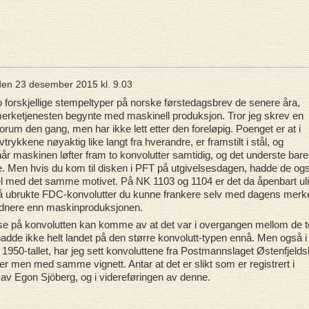
den
23 desember 2015 kl. 9.03
 to forskjellige stempeltyper på norske førstedagsbrev de senere åra,
Frimerketjenesten begynte med maskinell produksjon. Tror jeg skrev en
orum den gang, men har ikke lett etter den foreløpig. Poenget er at i
rykkene nøyaktig like langt fra hverandre, er framstilt i stål, og
r maskinen løfter fram to konvolutter samtidig, og det underste bare
te. Men hvis du kom til disken i PFT på utgivelsesdagen, hadde de og
 med det samme motivet. På NK 1103 og 1104 er det da åpenbart ul
å ubrukte FDC-konvolutter du kunne frankere selv med dagens merke
eldnere enn maskinproduksjonen.
relse på konvolutten kan komme av at det var i overgangen mellom de t
adde ikke helt landet på den større konvolutt-typen ennå. Men også i
950-tallet, har jeg sett konvoluttene fra Postmannslaget Østenfjeld
ater men med samme vignett. Antar at det er slikt som er registrert i
av Egon Sjöberg, og i videreføringen av denne.