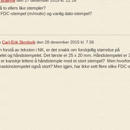
 Brænne
den
27 desember 2015 kl. 22.16
å to ellers like stempler?
på FDC-stempel (m/motiv) og vanlig dato-stempel?
n
Carl-Erik Skrolsvik
den
28 desember 2015 kl. 7.56
n forstå av teksten i NK, er det snakk om forskjellig størrelse på
et og håndstempelet. Det første er 25 x 20 mm. Håndstempelet er 
er kanskje lettere å håndstemple med et stort stempel? Men hvorfor
maskinstempelet også stort? Men igjen, har ikke sett flere slike FDC-