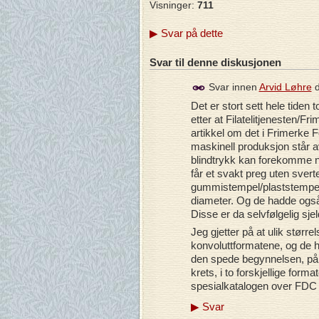
Visninger:
711
▶
Svar på dette
Svar til denne diskusjonen
Svar innen
Arvid Løhre
Det er stort sett hele tiden
etter at Filatelitjenesten/
artikkel om det i Frimerke F
maskinell produksjon står avt
blindtrykk kan forekomme nå
får et svakt preg uten sver
gummistempel/plaststempel
diameter. Og de hadde ogs
Disse er da selvfølgelig sj
Jeg gjetter på at ulik stør
konvoluttformatene, og de h
den spede begynnelsen, på 1
krets, i to forskjellige form
spesialkatalogen over FDC 
▶
Svar