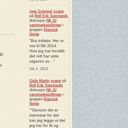
Inge Svinnset
svarte
på
Rolf Erik Sjøstrands
diskusjon
NK 42
vannmerkestillinger
i
gruppen
Klassisk
Norge
"Bra initiativ. Her er
vist til NK 2014.
Hvis jeg har forstått
30
det rett har siste
utgaven av…"
er
feb 4, 2024
Gisle Martin
svarte
på
Rolf Erik Sjøstrands
diskusjon
NK 42
vannmerkestillinger
i
gruppen
Klassisk
Norge
""Dersom det er
interesse for det
kan jeg legge ut det
jeg har for Ib og