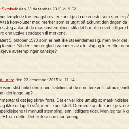
k Skrolsvik
den
23 desember 2015 kl. 9.52
dstemplede førstedagsbrev, er kanskje da de eneste som samler p
. Altså konvolutter med merker som er utgitt på akkurat den dagen da
k. Jeg antar at de maskinstemplede, slik det har blitt nevnt tidligere 
ligere enn utgivelsesdagen til merkene.
datert 5. oktober 1979 som er helt like utseendemessig, men hvor det
 forside. Så den som er glad i varianter av alle slag og leter etter dem
tt skjeve avstemplinger kanskje?
id Løhre
den
23 desember 2015 kl. 11.14
vært slikt hele tiden innen filatelien, at de som tenker litt utradisjonelt
ng i det lange løp?
mmentar til det jeg skrev først. Det er vel ikke umulig at maskinklisje
 dag ikke er laget i stål, men i kunststoff. Dermed kan de kanskje være
pelklisjeene til manuell stempling, enn i tidligere tider. Men jeg tar ikk
 FT om dette. Det er ikke noe stort poeng.