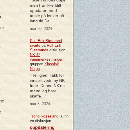
men har ikke blitt
oppdatert med
tanke på lenker på
å
lang tid.De…"
her
mar 20, 2024
Rolf Erik Sjøstrand
svarte
på
Rolf Erik
,
Sjøstrands
diskusjon
NK 42
vannmerkestillinger
i
gruppen
Klassisk
Norge
"Hei igjen. Takk for
innspill vedr. ny NK
Inge. Denne NK’en
,
måtte jeg bare
skaffe…"
ene
mar 5, 2024
e
Trond Rosseland
la inn
en diskusjon
oppdatering