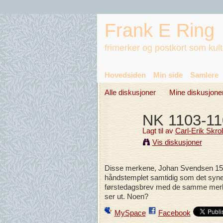
Frank E Ring
frimerker og postkort som kul
Hovedsiden
Min side
Samlere
Alle diskusjoner
Mine diskusjone
NK 1103-110
Lagt til av
Carl-Erik Skro
Vis diskusjoner
Disse merkene, Johan Svendsen 150 
håndstemplet samtidig som det synes 
førstedagsbrev med de samme merk
ser ut. Noen?
MySpace
Facebook