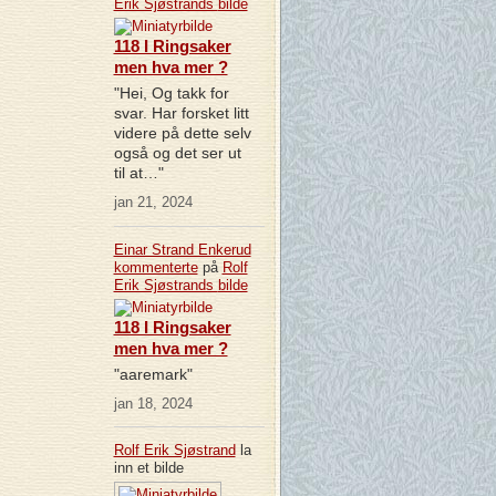
Erik Sjøstrands
bilde
118 I Ringsaker
men hva mer ?
"Hei, Og takk for
svar. Har forsket litt
videre på dette selv
også og det ser ut
til at…"
jan 21, 2024
Einar Strand Enkerud
kommenterte
på
Rolf
Erik Sjøstrands
bilde
118 I Ringsaker
men hva mer ?
"aaremark"
jan 18, 2024
Rolf Erik Sjøstrand
la
inn et bilde