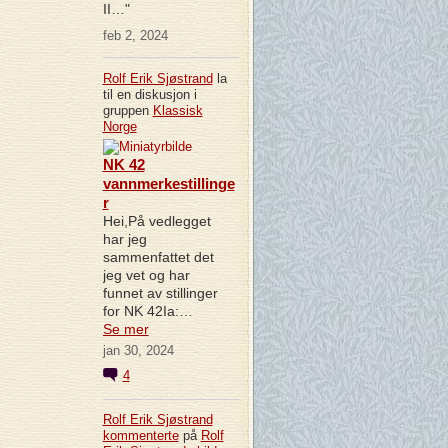
II…"
feb 2, 2024
Rolf Erik Sjøstrand
la
til en diskusjon i
gruppen
Klassisk
Norge
NK 42
vannmerkestillinge
r
Hei,På vedlegget
har jeg
sammenfattet det
jeg vet og har
funnet av stillinger
for NK 42Ia:…
Se mer
jan 30, 2024
4
Rolf Erik Sjøstrand
kommenterte
på
Rolf