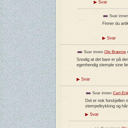
▶
Svar
Svar inne
Finner du artik
▶
Svar
Svar innen
Ole Brænne
Snodig at det bare er på de
egenhendig stemple sine før
▶
Svar
Svar innen
Carl-Eri
Det er nok forskjellen 
stempeltrykking og hånd
▶
Svar