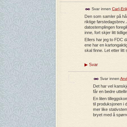
Svar innen
Carl-Eri
Den som samler på hån
riktige førstedagsbrev
datostemplingen foregik
inne, fort skjer litt tid
Ellers har jeg to FDC 
ene har en kartongaktig
skal finne. Let etter li
▶
Svar
Svar innen
Arv
Det har vel kanskje 
får en bedre uttelli
En liten tilleggsko
til produksjonen i
mer like stativstem
bryet med å spørre