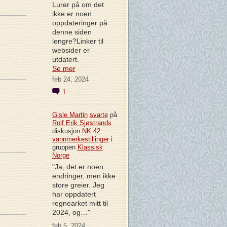
Lurer på om det
ikke er noen
oppdateringer på
denne siden
lengre?Linker til
websider er
utdatert.
Se mer
feb 24, 2024
1
Gisle Martin
svarte
på
Rolf Erik Sjøstrands
diskusjon
NK 42
vannmerkestillinger
i
gruppen
Klassisk
Norge
"Ja, det er noen
endringer, men ikke
store greier. Jeg
har oppdatert
regnearket mitt til
2024, og…"
feb 5, 2024