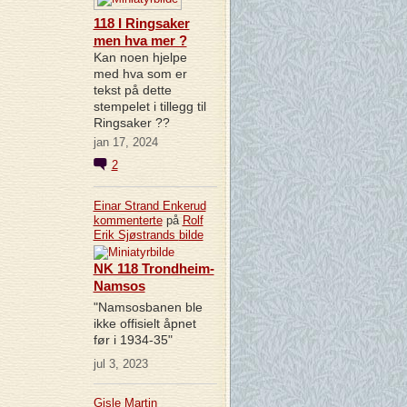
118 I Ringsaker
men hva mer ?
Kan noen hjelpe
med hva som er
tekst på dette
stempelet i tillegg til
Ringsaker ??
jan 17, 2024
2
Einar Strand Enkerud
kommenterte
på
Rolf
Erik Sjøstrands
bilde
NK 118 Trondheim-
Namsos
"Namsosbanen ble
ikke offisielt åpnet
før i 1934-35"
jul 3, 2023
Gisle Martin