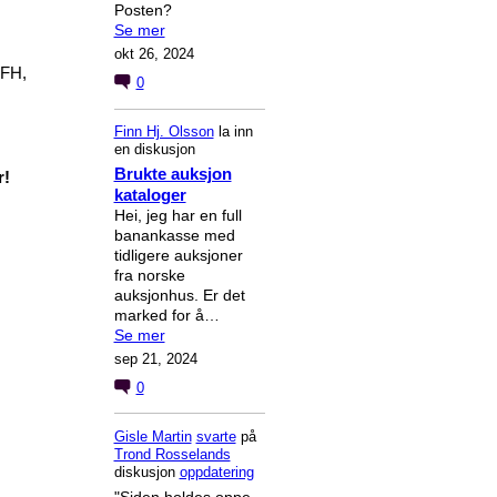
Posten?
Se mer
okt 26, 2024
 FH,
0
Finn Hj. Olsson
la inn
en diskusjon
Brukte auksjon
r!
kataloger
Hei, jeg har en full
banankasse med
tidligere auksjoner
fra norske
auksjonhus. Er det
marked for å…
Se mer
sep 21, 2024
0
Gisle Martin
svarte
på
Trond Rosselands
diskusjon
oppdatering
"Siden holdes oppe