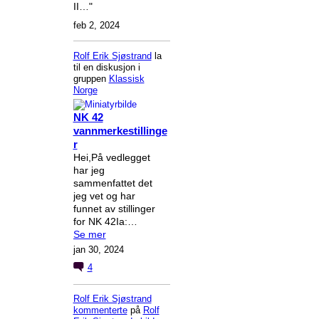
II…"
feb 2, 2024
Rolf Erik Sjøstrand
la
til en diskusjon i
gruppen
Klassisk
Norge
NK 42
vannmerkestillinge
r
Hei,På vedlegget
har jeg
sammenfattet det
jeg vet og har
funnet av stillinger
for NK 42Ia:…
Se mer
jan 30, 2024
4
Rolf Erik Sjøstrand
kommenterte
på
Rolf