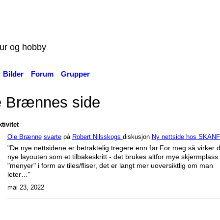
tur og hobby
Bilder
Forum
Grupper
e Brænnes side
tivitet
Ole Brænne
svarte
på
Robert Nilsskogs
diskusjon
Ny nettside hos SKANF
"De nye nettsidene er betraktelig tregere enn før.For meg så virker 
nye layouten som et tilbakeskritt - det brukes altfor mye skjermplass t
"menyer" i form av tiles/fliser, det er langt mer uoversiktlig om man
leter…"
mai 23, 2022