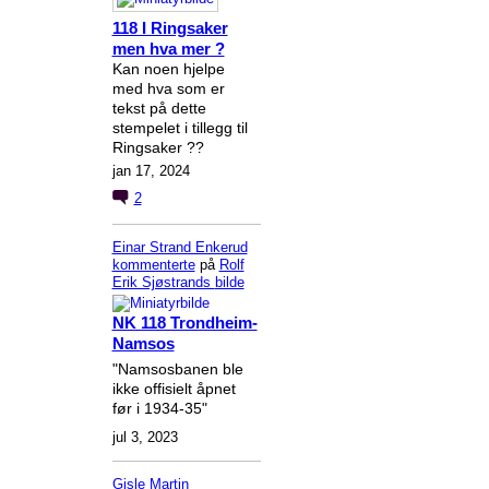
118 I Ringsaker
men hva mer ?
Kan noen hjelpe
med hva som er
tekst på dette
stempelet i tillegg til
Ringsaker ??
jan 17, 2024
2
Einar Strand Enkerud
kommenterte
på
Rolf
Erik Sjøstrands
bilde
NK 118 Trondheim-
Namsos
"Namsosbanen ble
ikke offisielt åpnet
før i 1934-35"
jul 3, 2023
Gisle Martin