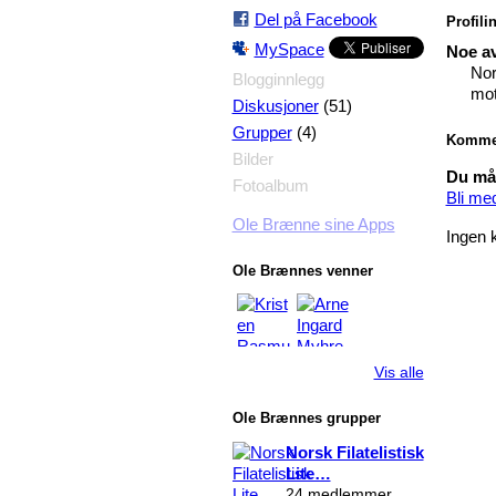
Del på Facebook
Profili
MySpace
Noe av
Nor
Blogginnlegg
mot
(51)
Diskusjoner
(4)
Grupper
Komme
Bilder
Du må 
Fotoalbum
Bli me
Ole Brænne sine Apps
Ingen 
Ole Brænnes venner
Vis alle
Ole Brænnes grupper
Norsk Filatelistisk
Lite…
24 medlemmer