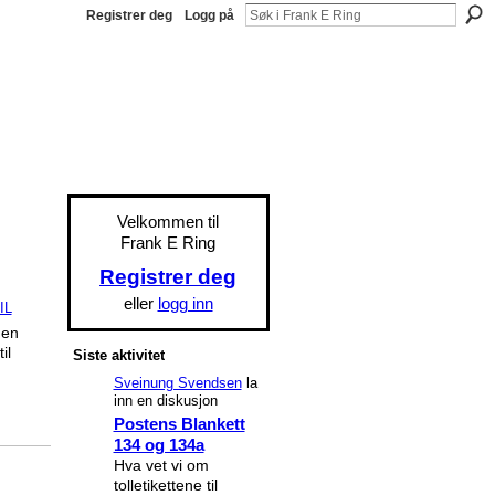
Registrer deg
Logg på
Velkommen til
Frank E Ring
Registrer deg
eller
logg inn
IL
den
il
Siste aktivitet
Sveinung Svendsen
la
inn en diskusjon
Postens Blankett
134 og 134a
Hva vet vi om
tolletikettene til