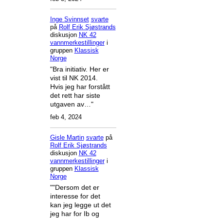
Inge Svinnset
svarte
på
Rolf Erik Sjøstrands
diskusjon
NK 42
vannmerkestillinger
i
gruppen
Klassisk
Norge
"Bra initiativ. Her er
vist til NK 2014.
Hvis jeg har forstått
det rett har siste
utgaven av…"
feb 4, 2024
Gisle Martin
svarte
på
Rolf Erik Sjøstrands
diskusjon
NK 42
vannmerkestillinger
i
gruppen
Klassisk
Norge
""Dersom det er
interesse for det
kan jeg legge ut det
jeg har for Ib og