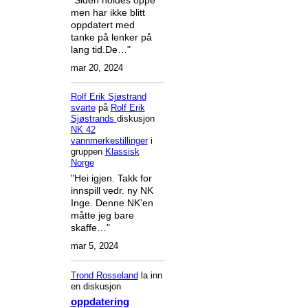
men har ikke blitt
oppdatert med
tanke på lenker på
lang tid.De…"
mar 20, 2024
Rolf Erik Sjøstrand
svarte
på
Rolf Erik
Sjøstrands
diskusjon
NK 42
vannmerkestillinger
i
gruppen
Klassisk
Norge
"Hei igjen. Takk for
innspill vedr. ny NK
Inge. Denne NK’en
måtte jeg bare
skaffe…"
mar 5, 2024
Trond Rosseland
la inn
en diskusjon
oppdatering