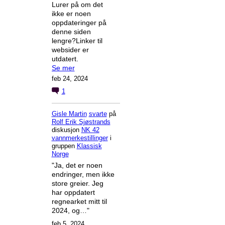
Lurer på om det
ikke er noen
oppdateringer på
denne siden
lengre?Linker til
websider er
utdatert.
Se mer
feb 24, 2024
1
Gisle Martin
svarte
på
Rolf Erik Sjøstrands
diskusjon
NK 42
vannmerkestillinger
i
gruppen
Klassisk
Norge
"Ja, det er noen
endringer, men ikke
store greier. Jeg
har oppdatert
regnearket mitt til
2024, og…"
feb 5, 2024