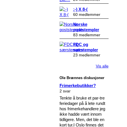
:-) X 8-(
60 medlemmer
Norske
poststempler
83 medlemmer
FDC og
særstempler
23 medlemmer
Vis alle
Ole Brænnes diskusjoner
Frimerkebutikker?
2 svar
Tenkte å bruke et par-tre
feriedager på å lete rundt
hos frimerkehandlere jeg
ikke hadde vært innom
tidligere. Men, det ble en
kort tur.I Oslo finnes det