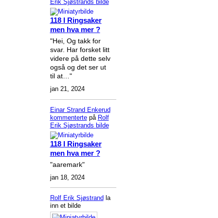
Erik Sjøstrands
bilde
118 I Ringsaker
men hva mer ?
"Hei, Og takk for
svar. Har forsket litt
videre på dette selv
også og det ser ut
til at…"
jan 21, 2024
Einar Strand Enkerud
kommenterte
på
Rolf
Erik Sjøstrands
bilde
118 I Ringsaker
men hva mer ?
"aaremark"
jan 18, 2024
Rolf Erik Sjøstrand
la
inn et bilde