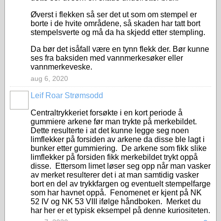
Øverst i flekken så ser det ut som om stempel er
borte i de hvite områdene, så skaden har tatt bort
stempelsverte og må da ha skjedd etter stempling.
Da bør det isåfall være en tynn flekk der. Bør kunne
ses fra baksiden med vannmerkesøker eller
vannmerkeveske.
aug 6, 2020
Leif Roar Strømsodd
Centraltrykkeriet forsøkte i en kort periode å
gummiere arkene før man trykte på merkebildet.
Dette resulterte i at det kunne legge seg noen
limflekker på forsiden av arkene da disse ble lagt i
bunker etter gummiering. De arkene som fikk slike
limflekker på forsiden fikk merkebildet trykt oppå
disse. Ettersom limet løser seg opp når man vasker
av merket resulterer det i at man samtidig vasker
bort en del av trykkfargen og eventuelt stempelfarge
som har havnet oppå. Fenomenet er kjent på NK
52 IV og NK 53 VIII ifølge håndboken. Merket du
har her er et typisk eksempel på denne kuriositeten.