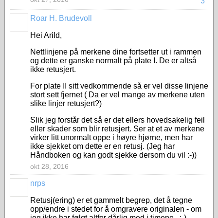
3
Roar H. Brudevoll
Hei Arild,
Nettlinjene på merkene dine fortsetter ut i rammen
og dette er ganske normalt på plate I. De er altså
ikke retusjert.
For plate II sitt vedkommende så er vel disse linjene
stort sett fjernet ( Da er vel mange av merkene uten
slike linjer retusjert?)
Slik jeg forstår det så er det ellers hovedsakelig feil
eller skader som blir retusjert. Ser at et av merkene
virker litt unormalt oppe i høyre hjørne, men har
ikke sjekket om dette er en retusj. (Jeg har
Håndboken og kan godt sjekke dersom du vil :-))
okt 28, 2016
nrps
Retusj(ering) er et gammelt begrep, det å tegne
opp/endre i stedet for å omgravere originalen - om
jeg ikke har følgt altfor dårlig med i timene...:-)