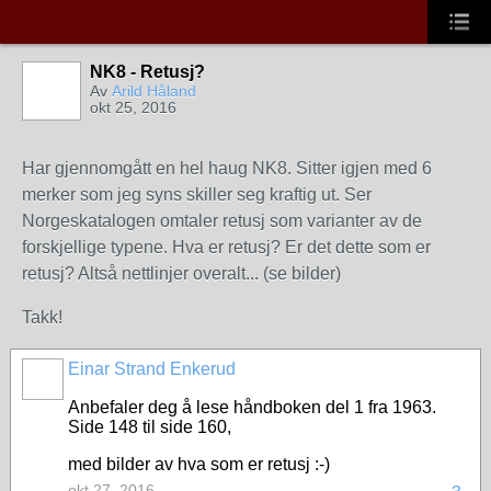
NK8 - Retusj?
Av
Arild Håland
okt 25, 2016
Har gjennomgått en hel haug NK8. Sitter igjen med 6
merker som jeg syns skiller seg kraftig ut. Ser
Norgeskatalogen omtaler retusj som varianter av de
forskjellige typene. Hva er retusj? Er det dette som er
retusj? Altså nettlinjer overalt... (se bilder)
Takk!
Einar Strand Enkerud
Anbefaler deg å lese håndboken del 1 fra 1963.
Side 148 til side 160,
med bilder av hva som er retusj :-)
okt 27, 2016