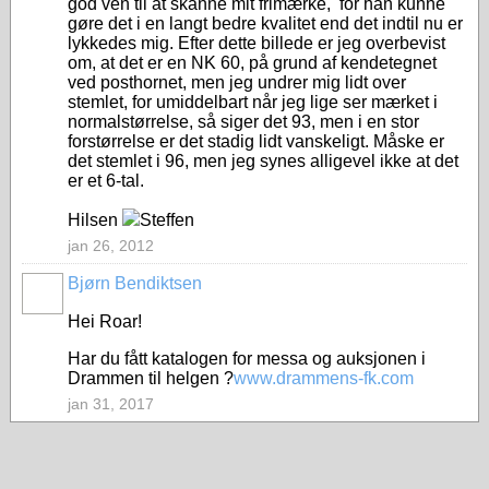
god ven til at skanne mit frimærke, for han kunne
gøre det i en langt bedre kvalitet end det indtil nu er
lykkedes mig. Efter dette billede er jeg overbevist
om, at det er en NK 60, på grund af kendetegnet
ved posthornet, men jeg undrer mig lidt over
stemlet, for umiddelbart når jeg lige ser mærket i
normalstørrelse, så siger det 93, men i en stor
forstørrelse er det stadig lidt vanskeligt. Måske er
det stemlet i 96, men jeg synes alligevel ikke at det
er et 6-tal.
Hilsen
Steffen
jan 26, 2012
Bjørn Bendiktsen
Hei Roar!
Har du fått katalogen for messa og auksjonen i
Drammen til helgen ?
www.drammens-fk.com
jan 31, 2017