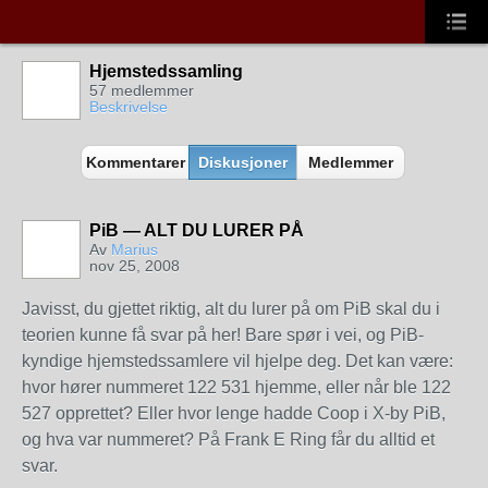
Hjemstedssamling
57 medlemmer
Beskrivelse
Kommentarer
Diskusjoner
Medlemmer
PiB — ALT DU LURER PÅ
Av
Marius
nov 25, 2008
Javisst, du gjettet riktig, alt du lurer på om PiB skal du i
teorien kunne få svar på her! Bare spør i vei, og PiB-
kyndige hjemstedssamlere vil hjelpe deg. Det kan være:
hvor hører nummeret 122 531 hjemme, eller når ble 122
527 opprettet? Eller hvor lenge hadde Coop i X-by PiB,
og hva var nummeret? På Frank E Ring får du alltid et
svar.