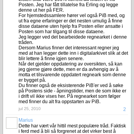
Posten. Jeg har fått tillatelse fra Erling og legge
denne ut her på FER.
For hjemstedssamlere hører vel også PiB med, og
ut fra egne erfaringer er det nesten umulig å finne
disse dataene uten hjelp fra Posten eller ansatte i
Posten som har tilgang til disse dataene.
Jeg legger ved det bearbeidede regnearket i denne
tråden.
Dersom Marius finner det interessant regner jeg
med at han legger dette inn i digitalarkivet slik at det
blir lettere å finne igjen senere.
Når det gjelder oppdatering av oversikten, så kan
jeg gjerne gjøre dette, men er da avhengig av å
motta et tilsvarende oppdatert regneark som denne
er bygget på.
Du finner også de eksisterende PiB'er ved å søke
på Postens side - åpningstider, men de som ikke er
i drift vil ikke vises her. På regnearket som følger
med finner du alt fra oppstarten av PiB.
jul 25, 2010
2
Marius
Dette har vært vår hittil mest populære tråd. Faktisk
i ferd med å bli så forgrenet at det virker best å