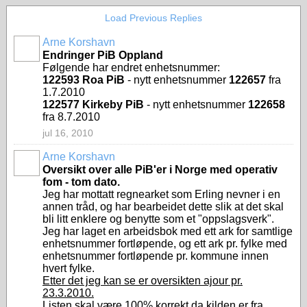
Load Previous Replies
Arne Korshavn
Endringer PiB Oppland
Følgende har endret enhetsnummer:
122593 Roa PiB
- nytt enhetsnummer
122657
fra
1.7.2010
122577 Kirkeby PiB
- nytt enhetsnummer
122658
fra 8.7.2010
jul 16, 2010
Arne Korshavn
Oversikt over alle PiB'er i Norge med operativ
fom - tom dato.
Jeg har mottatt regnearket som Erling nevner i en
annen tråd, og har bearbeidet dette slik at det skal
bli litt enklere og benytte som et "oppslagsverk".
Jeg har laget en arbeidsbok med ett ark for samtlige
enhetsnummer fortløpende, og ett ark pr. fylke med
enhetsnummer fortløpende pr. kommune innen
hvert fylke.
Etter det jeg kan se er oversikten ajour pr.
23.3.2010.
Listen skal være 100% korrekt da kilden er fra