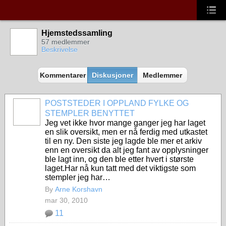
Hjemstedssamling
57 medlemmer
Beskrivelse
Kommentarer
Diskusjoner
Medlemmer
POSTSTEDER I OPPLAND FYLKE OG
STEMPLER BENYTTET
Jeg vet ikke hvor mange ganger jeg har laget
en slik oversikt, men er nå ferdig med utkastet
til en ny. Den siste jeg lagde ble mer et arkiv
enn en oversikt da alt jeg fant av opplysninger
ble lagt inn, og den ble etter hvert i største
laget.Har nå kun tatt med det viktigste som
stempler jeg har…
By
Arne Korshavn
mar 30, 2010
11