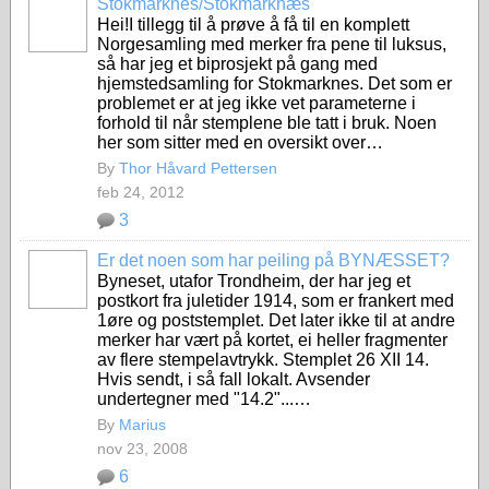
Stokmarknes/Stokmarknæs
Hei!I tillegg til å prøve å få til en komplett
Norgesamling med merker fra pene til luksus,
så har jeg et biprosjekt på gang med
hjemstedsamling for Stokmarknes. Det som er
problemet er at jeg ikke vet parameterne i
forhold til når stemplene ble tatt i bruk. Noen
her som sitter med en oversikt over…
By
Thor Håvard Pettersen
feb 24, 2012
3
Er det noen som har peiling på BYNÆSSET?
Byneset, utafor Trondheim, der har jeg et
postkort fra juletider 1914, som er frankert med
1øre og poststemplet. Det later ikke til at andre
merker har vært på kortet, ei heller fragmenter
av flere stempelavtrykk. Stemplet 26 XII 14.
Hvis sendt, i så fall lokalt. Avsender
undertegner med "14.2"...…
By
Marius
nov 23, 2008
6