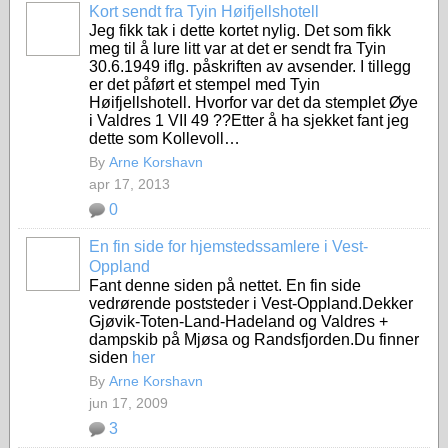
Kort sendt fra Tyin Høifjellshotell
Jeg fikk tak i dette kortet nylig. Det som fikk
meg til å lure litt var at det er sendt fra Tyin
30.6.1949 iflg. påskriften av avsender. I tillegg
er det påført et stempel med Tyin
Høifjellshotell. Hvorfor var det da stemplet Øye
i Valdres 1 VII 49 ??Etter å ha sjekket fant jeg
dette som Kollevoll…
By
Arne Korshavn
apr 17, 2013
0
En fin side for hjemstedssamlere i Vest-
Oppland
Fant denne siden på nettet. En fin side
vedrørende poststeder i Vest-Oppland.Dekker
Gjøvik-Toten-Land-Hadeland og Valdres +
dampskib på Mjøsa og Randsfjorden.Du finner
siden
her
By
Arne Korshavn
jun 17, 2009
3