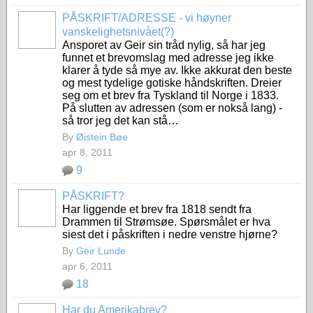
PÅSKRIFT/ADRESSE - vi høyner
vanskelighetsnivået(?)
Ansporet av Geir sin tråd nylig, så har jeg
funnet et brevomslag med adresse jeg ikke
klarer å tyde så mye av. Ikke akkurat den beste
og mest tydelige gotiske håndskriften. Dreier
seg om et brev fra Tyskland til Norge i 1833.
På slutten av adressen (som er nokså lang) -
så tror jeg det kan stå…
By
Øistein Bøe
apr 8, 2011
9
PÅSKRIFT?
Har liggende et brev fra 1818 sendt fra
Drammen til Strømsøe. Spørsmålet er hva
siest det i påskriften i nedre venstre hjørne?
By
Geir Lunde
apr 6, 2011
18
Har du Amerikabrev?