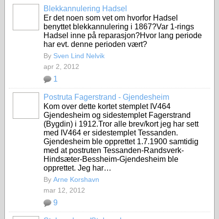
Blekkannulering Hadsel
Er det noen som vet om hvorfor Hadsel
benyttet blekkannulering i 1867?Var 1-rings
Hadsel inne på reparasjon?Hvor lang periode
har evt. denne perioden vært?
By
Sven Lind Nelvik
apr 2, 2012
1
Postruta Fagerstrand - Gjendesheim
Kom over dette kortet stemplet IV464
Gjendesheim og sidestemplet Fagerstrand
(Bygdin) i 1912.Tror alle brev/kort jeg har sett
med IV464 er sidestemplet Tessanden.
Gjendesheim ble opprettet 1.7.1900 samtidig
med at postruten Tessanden-Randsverk-
Hindsæter-Bessheim-Gjendesheim ble
opprettet. Jeg har…
By
Arne Korshavn
mar 12, 2012
9