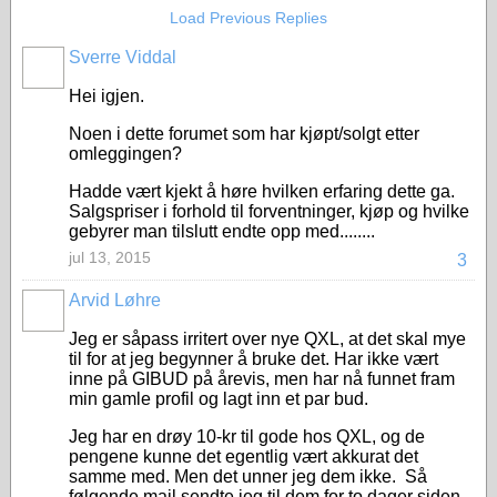
Load Previous Replies
Sverre Viddal
Hei igjen.
Noen i dette forumet som har kjøpt/solgt etter
omleggingen?
Hadde vært kjekt å høre hvilken erfaring dette ga.
Salgspriser i forhold til forventninger, kjøp og hvilke
gebyrer man tilslutt endte opp med........
jul 13, 2015
3
Arvid Løhre
Jeg er såpass irritert over nye QXL, at det skal mye
til for at jeg begynner å bruke det. Har ikke vært
inne på GIBUD på årevis, men har nå funnet fram
min gamle profil og lagt inn et par bud.
Jeg har en drøy 10-kr til gode hos QXL, og de
pengene kunne det egentlig vært akkurat det
samme med. Men det unner jeg dem ikke. Så
følgende mail sendte jeg til dem for to dager siden.