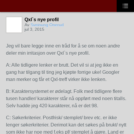
Qxl`s nye profil
Av
Sveinung Onerud
jul 3, 2015
Jeg vil bare legge inne en tråd for å se om noen andre
deler min irritasjon over Qxl`s nye profil.
A: Alle tidligere lenker er brutt. Det vil si at jeg ikke en
gang har tilgang til ting jeg kjøpte forrige uke! Googler
man merker og får et Qxl-treff virker ikke lenken.
B: Karaktersystemet er ødelagt. Folk med tidligere flere
tusen handler/ karakterer står nå oppført med noen titalls.
Selv hadde jeg 420 karakterer, nå er det 98.
C: Søkerkriterier. Postfrisk/ stemplet/ brev etc. er ikke
lenger søkerkriterier. Derimot kan det søkes på brukt/ nytt
som ikke har noe med f.eks pf/ stemplet å gjøre. Land er