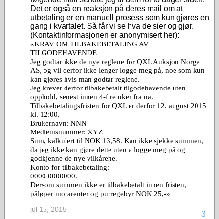
Det er også en reaksjon på deres mail om at
utbetaling er en manuell prosess som kun gjøres en
gang i kvartalet. Så får vi se hva de sier og gjør.
(Kontaktinformasjonen er anonymisert her):
«KRAV OM TILBAKEBETALING AV
TILGODEHAVENDE
Jeg godtar ikke de nye reglene for QXL Auksjon Norge
AS, og vil derfor ikke lenger logge meg på, noe som kun
kan gjøres hvis man godtar reglene.
Jeg krever derfor tilbakebetalt tilgodehavende uten
opphold, senest innen 4-fire uker fra nå.
Tilbakebetalingsfristen for QXL er derfor 12. august 2015
kl. 12:00.
Brukernavn: NNN
Medlemsnummer: XYZ
Sum, kalkulert til NOK 13,58. Kan ikke sjekke summen,
da jeg ikke kan gjøre dette uten å logge meg på og
godkjenne de nye vilkårene.
Konto for tilbakebetaling:
0000 0000000.
Dersom summen ikke er tilbakebetalt innen fristen,
påløper morarenter og purregebyr NOK 25,-»
jul 15, 2015
3