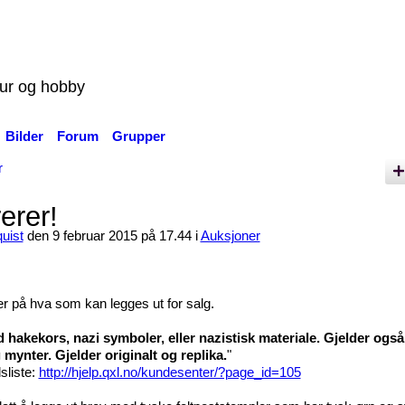
tur og hobby
Bilder
Forum
Grupper
r
erer!
uist
den 9 februar 2015 på 17.44 i
Auksjoner
er på hva som kan legges ut for salg.
d hakekors, nazi symboler, eller nazistisk materiale. Gjelder også
mynter. Gjelder originalt og replika.
"
sliste:
http://hjelp.qxl.no/kundesenter/?page_id=105