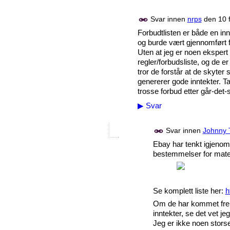
Svar innen
nrps
den
10 
Forbudtlisten er både en inn
og burde vært gjennomført fo
Uten at jeg er noen ekspert 
regler/forbudsliste, og de e
tror de forstår at de skyter
genererer gode inntekter. Ta
trosse forbud etter går-det-s
▶
Svar
Svar innen
Johnny 
Ebay har tenkt igjenom 
bestemmelser for mate
Se komplett liste her:
h
Om de har kommet frem 
inntekter, se det vet je
Jeg er ikke noen stors