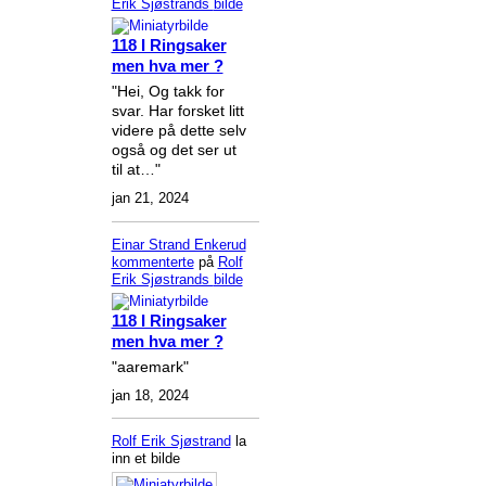
Erik Sjøstrands
bilde
118 I Ringsaker
men hva mer ?
"Hei, Og takk for
svar. Har forsket litt
videre på dette selv
også og det ser ut
til at…"
jan 21, 2024
Einar Strand Enkerud
kommenterte
på
Rolf
Erik Sjøstrands
bilde
118 I Ringsaker
men hva mer ?
"aaremark"
jan 18, 2024
Rolf Erik Sjøstrand
la
inn et bilde