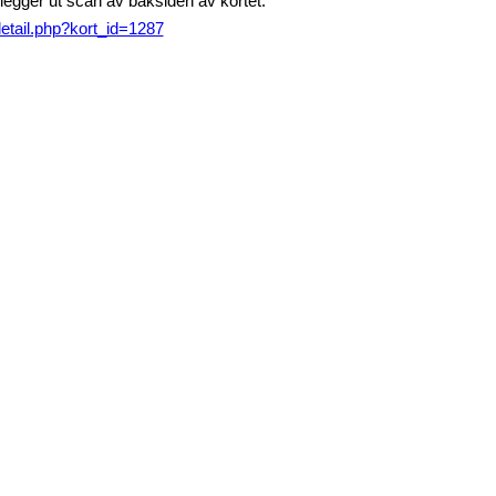
 legger ut scan av baksiden av kortet.
detail.php?kort_id=1287