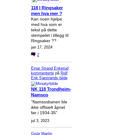
118 I Ringsaker
men hva mer ?
Kan noen hjelpe
med hva som er
tekst på dette
stempelet i tillegg til
Ringsaker ??
jan 17, 2024
2
Einar Strand Enkerud
kommenterte
på
Rolf
Erik Sjøstrands
bilde
NK 118 Trondheim-
Namsos
"Namsosbanen ble
ikke offisielt åpnet
før i 1934-35"
jul 3, 2023
Gisle Martin