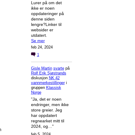
Lurer på om det
ikke er noen
oppdateringer på
denne siden
lengre?Linker til
websider er
utdatert.
Se mer
feb 24, 2024
1
Gisle Martin
svarte
på
Rolf Erik Sjøstrands
diskusjon
NK 42
vannmerkestillinger
i
gruppen
Klassisk
Norge
"Ja, det er noen
endringer, men ikke
store greier. Jeg
har oppdatert
regnearket mitt til
2024, og…"
n
feb 5, 2024