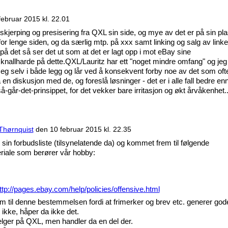
februar 2015 kl. 22.01
skjerping og presisering fra QXL sin side, og mye av det er på sin pl
r lenge siden, og da særlig mtp. på xxx samt linking og salg av linke
på det så ser det ut som at det er lagt opp i mot eBay sine
r knallharde på dette.QXL/Lauritz har ett "noget mindre omfang" og jeg
 seg selv i både legg og lår ved å konsekvent forby noe av det som oft
 en diskusjon med de, og foreslå løsninger - det er i alle fall bedre en
å-går-det-prinsippet, for det vekker bare irritasjon og økt årvåkenhet..
Thørnquist
den
10 februar 2015 kl. 22.35
sin forbudsliste (tilsynelatende da) og kommet frem til følgende
riale som berører vår hobby:
ttp://pages.ebay.com/help/policies/offensive.html
til denne bestemmelsen fordi at frimerker og brev etc. generer god
g ikke, håper da ikke det.
elger på QXL, men handler da en del der.