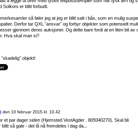
tillatt å legge ut brev med tyske feltpoststempler som har tysk ørn og s
 Solkors er blitt forbudt.
erkesamler så føler jeg at jeg er blitt satt i bås, som en mulig suspe
ier. Derfor tar QXL "ansvar" og forbyr objekter som potensielt muli
esser gjennom deres auksjoner. Og dette bare fordi at en liten bit av d
er. Hva skal man si?
"skadelig" objekt!
d
den
10 februar 2015 kl. 10.42
or et par dager siden (Hjemsted VestAgder . 809340270). Skal bli
itt så gale - det lå nå fremdeles i dag da...