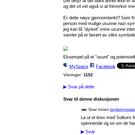
Det betyr at det blant annet ikke er 
og det vil vel også si at frimerker med
Er dette nøye gjennomtenkt? Som frim
person med mulige usunne nazi sympat
jeg kan få "dyrket" mine usunne inter
samler på er berørt av slike symbol
Eksempel på et "usunt" og potensielt 
MySpace
Facebook
Visninger:
1152
▶
Svar på dette
Svar til denne diskusjonen
Svar innen
torgeirmosei
La ut et brev med Solkors f
spennende og se om de har bl
▶
Svar