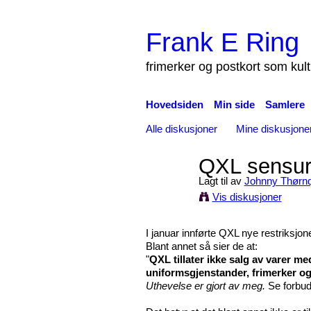
Frank E Ring
frimerker og postkort som kul
Hovedsiden
Min side
Samlere
Alle diskusjoner
Mine diskusjone
QXL sensur
Lagt til av
Johnny Thørnq
Vis diskusjoner
I januar innførte QXL nye restriksjon
Blant annet så sier de at:
"
QXL tillater ikke salg av varer me
uniformsgjenstander, frimerker og 
Uthevelse er gjort av meg.
Se forbud