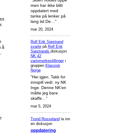
men har ikke blitt
oppdatert med
tanke på lenker på
ass
lang tid.De…"
r.
mar 20, 2024
e
Rolf Erik Sjøstrand
svarte
på
Rolf Erik
n å
Sjøstrands
diskusjon
.
NK 42
vannmerkestillinger
i
gruppen
Klassisk
Norge
"Hei igjen. Takk for
innspill vedr. ny NK
Inge. Denne NK’en
måtte jeg bare
skaffe…"
mar 5, 2024
e
Trond Rosseland
la inn
en diskusjon
oppdatering