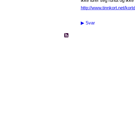
ikke lurer seg rundt og ikke
http://www.tinnkort.net/kort
▶
Svar