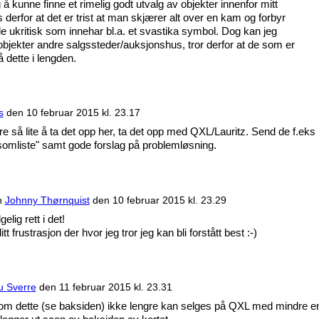
 å kunne finne et rimelig godt utvalg av objekter innenfor mitt
erfor at det er trist at man skjærer alt over en kam og forbyr
e ukritisk som innehar bl.a. et svastika symbol. Dog kan jeg
e objekter andre salgssteder/auksjonshus, tror derfor at de som er
 dette i lengden.
s
den
10 februar 2015 kl. 23.17
re så lite å ta det opp her, ta det opp med QXL/Lauritz. Send de f.eks
omliste" samt gode forslag på problemløsning.
n
Johnny Thørnquist
den
10 februar 2015 kl. 23.29
elig rett i det!
itt frustrasjon der hvor jeg tror jeg kan bli forstått best :-)
u Sverre
den
11 februar 2015 kl. 23.31
 som dette (se baksiden) ikke lengre kan selges på QXL med mindre e