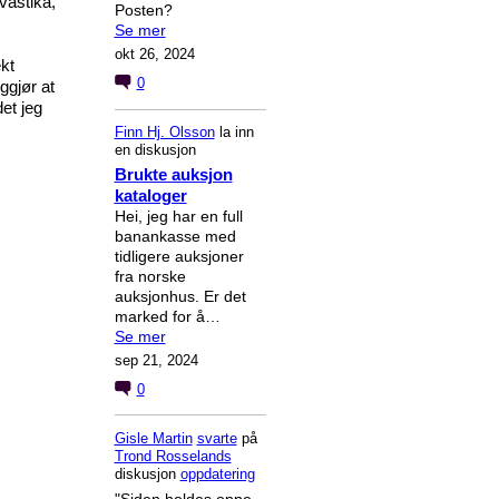
vastika,
Posten?
Se mer
okt 26, 2024
kt
0
ggjør at
et jeg
Finn Hj. Olsson
la inn
en diskusjon
Brukte auksjon
kataloger
Hei, jeg har en full
banankasse med
tidligere auksjoner
fra norske
auksjonhus. Er det
marked for å…
Se mer
sep 21, 2024
0
Gisle Martin
svarte
på
Trond Rosselands
diskusjon
oppdatering
"Siden holdes oppe