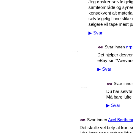
Jeg ønsker selvfølgelig
samleområde og synes d
konsekvent alt material
selvfølgelig finne slik
selgere vil tape mest på
▶
Svar
Svar innen
nrp
Det hjelper desver
eBay sin "Værvars
▶
Svar
Svar inne
Du har selvfølg
Må bare lufte l
▶
Svar
Svar innen
Axel Berthea
Det skulle vel bety at kort