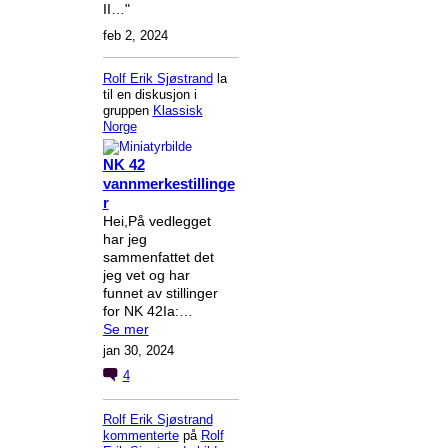
II…"
feb 2, 2024
Rolf Erik Sjøstrand
la
til en diskusjon i
gruppen
Klassisk
Norge
NK 42
vannmerkestillinge
r
Hei,På vedlegget
har jeg
sammenfattet det
jeg vet og har
funnet av stillinger
for NK 42Ia:…
Se mer
jan 30, 2024
4
Rolf Erik Sjøstrand
kommenterte
på
Rolf