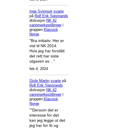
Inge Svinnset
svarte
på
Rolf Erik Sjøstrands
diskusjon
NK 42
vannmerkestillinger
i
gruppen
Klassisk
Norge
"Bra initiativ. Her er
vist til NK 2014.
Hvis jeg har forstått
det rett har siste
utgaven av…"
feb 4, 2024
Gisle Martin
svarte
på
Rolf Erik Sjøstrands
diskusjon
NK 42
vannmerkestillinger
i
gruppen
Klassisk
Norge
""Dersom det er
interesse for det
kan jeg legge ut det
jeg har for Ib og