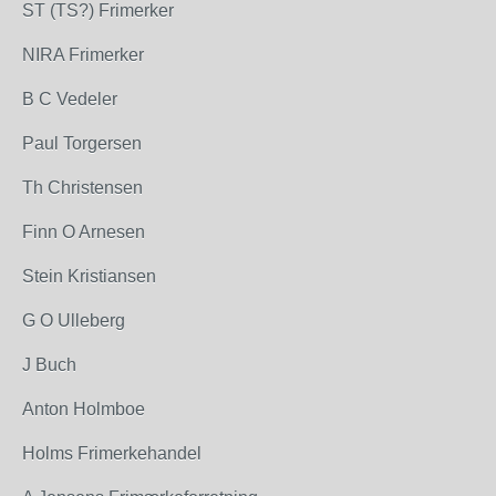
ST (TS?) Frimerker
NIRA Frimerker
B C Vedeler
Paul Torgersen
Th Christensen
Finn O Arnesen
Stein Kristiansen
G O Ulleberg
J Buch
Anton Holmboe
Holms Frimerkehandel