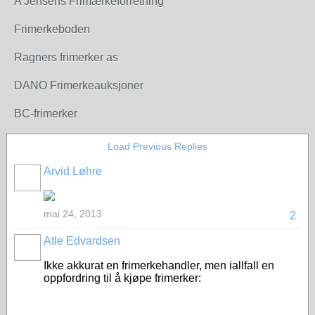
A Jensens Frimærkeforretning
Frimerkeboden
Ragners frimerker as
DANO Frimerkeauksjoner
BC-frimerker
Load Previous Replies
Arvid Løhre
mai 24, 2013
2
Atle Edvardsen
Ikke akkurat en frimerkehandler, men iallfall en
oppfordring til å kjøpe frimerker: