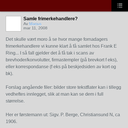
Samle frimerkehandlere?
Av
Marius
mar 11, 2008
Det skulle vært moro å se hvor mange fornadagers
frimerkehandlere vi kunne klart å få samlet hos Frank E
Ring... I så fall gjelder det å få tak i scans av
brevhoder/konvolutter, firmastempler (på brevkort f eks),
eller korrespondanse (f eks på beskjedsiden av kort og
bk).
Forslag angående filer: bilder store tekstflater kan i tillegg
vedheftes innlegget, slik at man kan se dem i full
størrelse.
Her er førstemann ut: Sigv. P. Berge, Christiansund N, ca
1906.