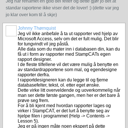
Jeg har renamet en god del felter og dette gjør jo det at
standar raportene ikke viser det de lover! :) (dette var jeg
jo klar over kom til å skje)
Johnny Thørnquist
Jeg vil ikke anbefale å ta ut rapporter ved hjelp av
Microsoft Access, selv om det er fult mulig. Det blir
for tungvindt vil jeg påstå.
Alle data som du mater inn i databasen din, kan du
få ut i form av rapporter med StampCATs egen
rapport designer.
I de fleste tilfellene vil det være mulig å benytte en
av standardrapportene som mal, og egendesigne
rapporter derfra.
I rapportdesigneren kan du legge til og fjerne
databasefelter, tekst, ol. etter eget ønske.
Dette virke litt overveldende og uoverkommelig når
man ser dette første gangen, men her er det bare å
prøve seg frem.
For å bli kjent med hvordan rapporter lages og
virker i StampCAT, er det lurt å benytte seg av
hjelpe filen i programmet (Help -> Contents ->
Lesson 5).
Jeg er på ingen måte noen ekspert på dette