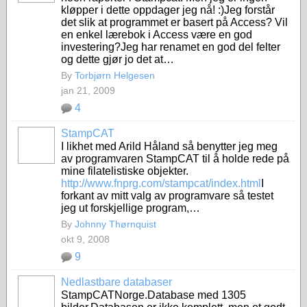
kløpper i dette oppdager jeg nå! :)Jeg forstår
det slik at programmet er basert på Access? Vil
en enkel lærebok i Access være en god
investering?Jeg har renamet en god del felter
og dette gjør jo det at…
By
Torbjørn Helgesen
jan 21, 2009
4
StampCAT
I likhet med Arild Håland så benytter jeg meg
av programvaren StampCAT til å holde rede på
mine filatelistiske objekter.
http://www.fnprg.com/stampcat/index.html
I
forkant av mitt valg av programvare så testet
jeg ut forskjellige program,…
By
Johnny Thørnquist
okt 9, 2008
9
Nedlastbare databaser
StampCATNorge.Database med 1305