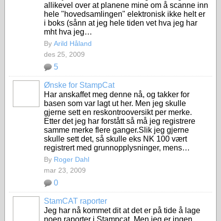
allikevel over at planene mine om å scanne inn
hele "hovedsamlingen" elektronisk ikke helt er
i boks (sånn at jeg hele tiden vet hva jeg har
mht hva jeg…
By
Arild Håland
des 25, 2009
5
Ønske for StampCat
Har anskaffet meg denne nå, og takker for
basen som var lagt ut her. Men jeg skulle
gjerne sett en reskontrooversikt per merke.
Etter det jeg har forstått så må jeg registrere
samme merke flere ganger.Slik jeg gjerne
skulle sett det, så skulle eks NK 100 vært
registrert med grunnopplysninger, mens…
By
Roger Dahl
mar 23, 2009
0
StamCAT raporter
Jeg har nå kommet dit at det er på tide å lage
noen raporter i Stampcat. Men jeg er ingen