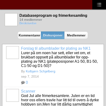
Databaseprogram og frimerkesamling
14 medlemmer
Beskrivelse
Kommentarer
Diskusjoner
Medlemmer
Forslag til albumblader for plating av NK1
Lurer på om noen har sett, eller vet om, et
brukbart oppsett på albumblader for opp-
plating av NK1 (plateposisjoner A1-50, B1-50,
C1-50 og D1-50)?
By
Kolbjørn Schjølberg
sep 7, 2014
0
Scanner
God Jul alle frimerkesamlere. Julen er en tid
hvor oss ellers travle har litt tid til overs å dyrke
hobbyen sin.Men har litt dårlig samvittighet