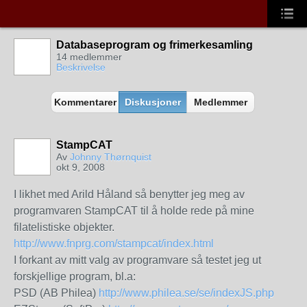
Databaseprogram og frimerkesamling
14 medlemmer
Beskrivelse
Kommentarer
Diskusjoner
Medlemmer
StampCAT
Av
Johnny Thørnquist
okt 9, 2008
I likhet med Arild Håland så benytter jeg meg av
programvaren StampCAT til å holde rede på mine
filatelistiske objekter.
http://www.fnprg.com/stampcat/index.html
I forkant av mitt valg av programvare så testet jeg ut
forskjellige program, bl.a:
PSD (AB Philea)
http://www.philea.se/se/indexJS.php