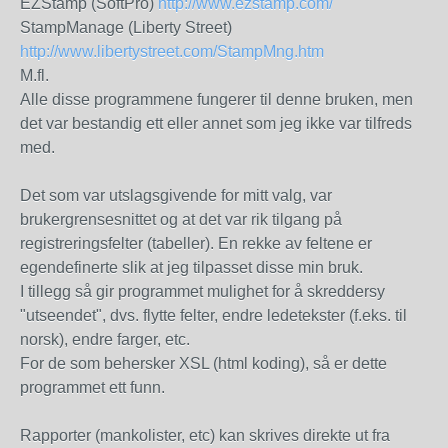
EZStamp (SoftPro)
http://www.ezstamp.com/
StampManage (Liberty Street)
http://www.libertystreet.com/StampMng.htm
M.fl.
Alle disse programmene fungerer til denne bruken, men
det var bestandig ett eller annet som jeg ikke var tilfreds
med.
Det som var utslagsgivende for mitt valg, var
brukergrensesnittet og at det var rik tilgang på
registreringsfelter (tabeller). En rekke av feltene er
egendefinerte slik at jeg tilpasset disse min bruk.
I tillegg så gir programmet mulighet for å skreddersy
"utseendet", dvs. flytte felter, endre ledetekster (f.eks. til
norsk), endre farger, etc.
For de som behersker XSL (html koding), så er dette
programmet ett funn.
Rapporter (mankolister, etc) kan skrives direkte ut fra