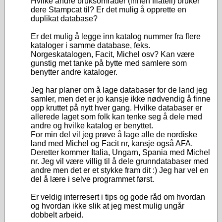
Hvilke andre bruksområder (innen filateli) bruker
dere Stampcat til? Er det mulig å opprette en
duplikat database?
Er det mulig å legge inn katalog nummer fra flere
kataloger i samme database, feks.
Norgeskatalogen, Facit, Michel osv? Kan være
gunstig met tanke på bytte med samlere som
benytter andre kataloger.
Jeg har planer om å lage databaser for de land jeg
samler, men det er jo kansje ikke nødvendig å finne
opp kruttet på nytt hver gang. Hvilke databaser er
allerede laget som folk kan tenke seg å dele med
andre og hvilke katalog er benyttet.
For min del vil jeg prøve å lage alle de nordiske
land med Michel og Facit nr, kansje også AFA.
Deretter kommer Italia, Ungarn, Spania med Michel
nr. Jeg vil være villig til å dele grunndatabaser med
andre men det er et stykke fram dit :) Jeg har vel en
del å lære i selve programmet først.
Er veldig interresert i tips og gode råd om hvordan
og hvordan ikke slik at jeg mest mulig ungår
dobbelt arbeid.