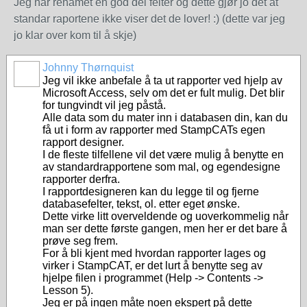
Jeg har renamet en god del felter og dette gjør jo det at
standar raportene ikke viser det de lover! :) (dette var jeg
jo klar over kom til å skje)
Johnny Thørnquist
Jeg vil ikke anbefale å ta ut rapporter ved hjelp av
Microsoft Access, selv om det er fult mulig. Det blir
for tungvindt vil jeg påstå.
Alle data som du mater inn i databasen din, kan du
få ut i form av rapporter med StampCATs egen
rapport designer.
I de fleste tilfellene vil det være mulig å benytte en
av standardrapportene som mal, og egendesigne
rapporter derfra.
I rapportdesigneren kan du legge til og fjerne
databasefelter, tekst, ol. etter eget ønske.
Dette virke litt overveldende og uoverkommelig når
man ser dette første gangen, men her er det bare å
prøve seg frem.
For å bli kjent med hvordan rapporter lages og
virker i StampCAT, er det lurt å benytte seg av
hjelpe filen i programmet (Help -> Contents ->
Lesson 5).
Jeg er på ingen måte noen ekspert på dette