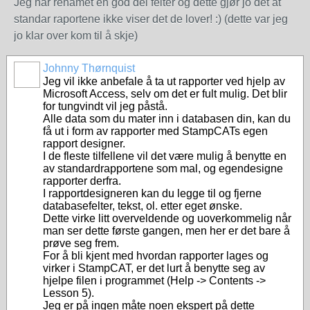
Jeg har renamet en god del felter og dette gjør jo det at
standar raportene ikke viser det de lover! :) (dette var jeg
jo klar over kom til å skje)
Johnny Thørnquist
Jeg vil ikke anbefale å ta ut rapporter ved hjelp av
Microsoft Access, selv om det er fult mulig. Det blir
for tungvindt vil jeg påstå.
Alle data som du mater inn i databasen din, kan du
få ut i form av rapporter med StampCATs egen
rapport designer.
I de fleste tilfellene vil det være mulig å benytte en
av standardrapportene som mal, og egendesigne
rapporter derfra.
I rapportdesigneren kan du legge til og fjerne
databasefelter, tekst, ol. etter eget ønske.
Dette virke litt overveldende og uoverkommelig når
man ser dette første gangen, men her er det bare å
prøve seg frem.
For å bli kjent med hvordan rapporter lages og
virker i StampCAT, er det lurt å benytte seg av
hjelpe filen i programmet (Help -> Contents ->
Lesson 5).
Jeg er på ingen måte noen ekspert på dette