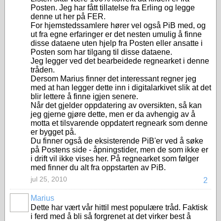
Posten. Jeg har fått tillatelse fra Erling og legge
denne ut her på FER.
For hjemstedssamlere hører vel også PiB med, og
ut fra egne erfaringer er det nesten umulig å finne
disse dataene uten hjelp fra Posten eller ansatte i
Posten som har tilgang til disse dataene.
Jeg legger ved det bearbeidede regnearket i denne
tråden.
Dersom Marius finner det interessant regner jeg
med at han legger dette inn i digitalarkivet slik at det
blir lettere å finne igjen senere.
Når det gjelder oppdatering av oversikten, så kan
jeg gjerne gjøre dette, men er da avhengig av å
motta et tilsvarende oppdatert regneark som denne
er bygget på.
Du finner også de eksisterende PiB'er ved å søke
på Postens side - åpningstider, men de som ikke er
i drift vil ikke vises her. På regnearket som følger
med finner du alt fra oppstarten av PiB.
jul 25, 2010
2
Marius
Dette har vært vår hittil mest populære tråd. Faktisk
i ferd med å bli så forgrenet at det virker best å