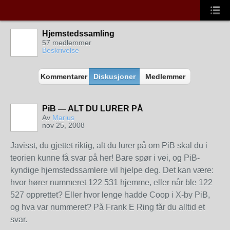
Hjemstedssamling
57 medlemmer
Beskrivelse
Kommentarer
Diskusjoner
Medlemmer
PiB — ALT DU LURER PÅ
Av
Marius
nov 25, 2008
Javisst, du gjettet riktig, alt du lurer på om PiB skal du i
teorien kunne få svar på her! Bare spør i vei, og PiB-
kyndige hjemstedssamlere vil hjelpe deg. Det kan være:
hvor hører nummeret 122 531 hjemme, eller når ble 122
527 opprettet? Eller hvor lenge hadde Coop i X-by PiB,
og hva var nummeret? På Frank E Ring får du alltid et
svar.