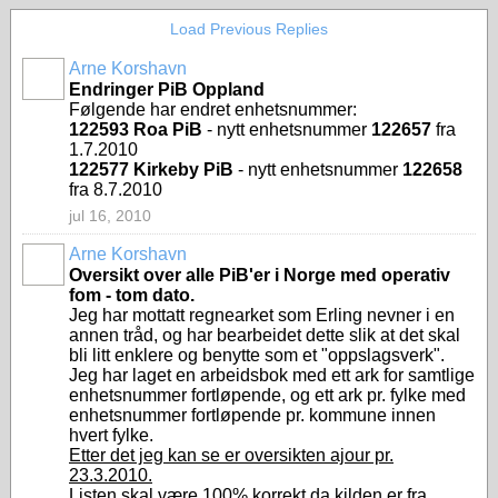
Load Previous Replies
Arne Korshavn
Endringer PiB Oppland
Følgende har endret enhetsnummer:
122593 Roa PiB
- nytt enhetsnummer
122657
fra
1.7.2010
122577 Kirkeby PiB
- nytt enhetsnummer
122658
fra 8.7.2010
jul 16, 2010
Arne Korshavn
Oversikt over alle PiB'er i Norge med operativ
fom - tom dato.
Jeg har mottatt regnearket som Erling nevner i en
annen tråd, og har bearbeidet dette slik at det skal
bli litt enklere og benytte som et "oppslagsverk".
Jeg har laget en arbeidsbok med ett ark for samtlige
enhetsnummer fortløpende, og ett ark pr. fylke med
enhetsnummer fortløpende pr. kommune innen
hvert fylke.
Etter det jeg kan se er oversikten ajour pr.
23.3.2010.
Listen skal være 100% korrekt da kilden er fra