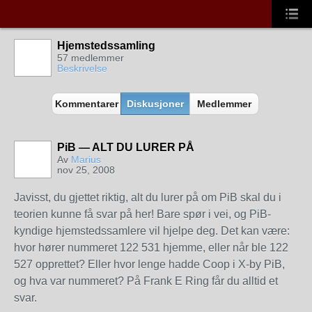
Hjemstedssamling
57 medlemmer
Beskrivelse
Kommentarer
Diskusjoner
Medlemmer
PiB — ALT DU LURER PÅ
Av
Marius
nov 25, 2008
Javisst, du gjettet riktig, alt du lurer på om PiB skal du i
teorien kunne få svar på her! Bare spør i vei, og PiB-
kyndige hjemstedssamlere vil hjelpe deg. Det kan være:
hvor hører nummeret 122 531 hjemme, eller når ble 122
527 opprettet? Eller hvor lenge hadde Coop i X-by PiB,
og hva var nummeret? På Frank E Ring får du alltid et
svar.