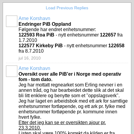
Load Previous Replies
Arne Korshavn
Endringer PiB Oppland
Følgende har endret enhetsnummer:
122593 Roa PiB
- nytt enhetsnummer
122657
fra
1.7.2010
122577 Kirkeby PiB
- nytt enhetsnummer
122658
fra 8.7.2010
jul 16, 2010
Arne Korshavn
Oversikt over alle PiB'er i Norge med operativ
fom - tom dato.
Jeg har mottatt regnearket som Erling nevner i en
annen tråd, og har bearbeidet dette slik at det skal
bli litt enklere og benytte som et "oppslagsverk".
Jeg har laget en arbeidsbok med ett ark for samtlige
enhetsnummer fortløpende, og ett ark pr. fylke med
enhetsnummer fortløpende pr. kommune innen
hvert fylke.
Etter det jeg kan se er oversikten ajour pr.
23.3.2010.
Listen skal være 100% korrekt da kilden er fra