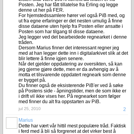
Posten. Jeg har fått tillatelse fra Erling og legge
denne ut her på FER.
For hjemstedssamlere hører vel også PiB med, og
ut fra egne erfaringer er det nesten umulig å finne
disse dataene uten hjelp fra Posten eller ansatte i
Posten som har tilgang til disse dataene.
Jeg legger ved det bearbeidede regnearket i denne
tråden.
Dersom Marius finner det interessant regner jeg
med at han legger dette inn i digitalarkivet slik at det
blir lettere å finne igjen senere.
Når det gjelder oppdatering av oversikten, så kan
jeg gjerne gjøre dette, men er da avhengig av å
motta et tilsvarende oppdatert regneark som denne
er bygget på.
Du finner også de eksisterende PiB'er ved å søke
på Postens side - åpningstider, men de som ikke er
i drift vil ikke vises her. På regnearket som følger
med finner du alt fra oppstarten av PiB.
jul 25, 2010
2
Marius
Dette har vært vår hittil mest populære tråd. Faktisk
i ferd med å bli så forgrenet at det virker best å