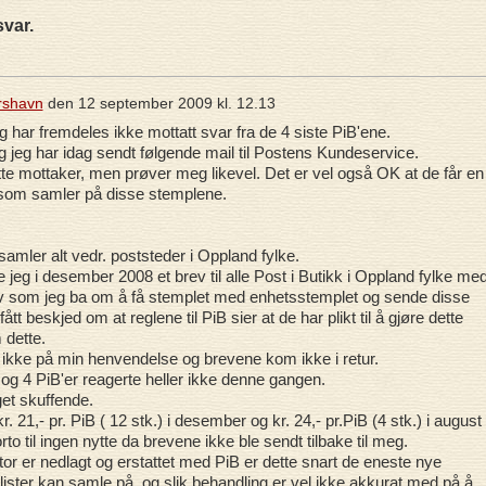
svar.
rshavn
den
12 september 2009 kl. 12.13
g har fremdeles ikke mottatt svar fra de 4 siste PiB'ene.
 og jeg har idag sendt følgende mail til Postens Kundeservice.
tte mottaker, men prøver meg likevel. Det er vel også OK at de får en
 som samler på disse stemplene.
g samler alt vedr. poststeder i Oppland fylke.
e jeg i desember 2008 et brev til alle Post i Butikk i Oppland fylke me
ev som jeg ba om å få stemplet med enhetsstemplet og sende disse
fått beskjed om at reglene til PiB sier at de har plikt til å gjøre dette
dette.
 ikke på min henvendelse og brevene kom ikke i retur.
og 4 PiB'er reagerte heller ikke denne gangen.
et skuffende.
r. 21,- pr. PiB ( 12 stk.) i desember og kr. 24,- pr.PiB (4 stk.) i august 
rto til ingen nytte da brevene ikke ble sendt tilbake til meg.
or er nedlagt og erstattet med PiB er dette snart de eneste nye
lister kan samle på, og slik behandling er vel ikke akkurat med på å