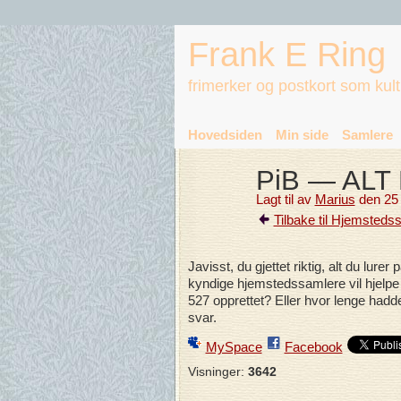
Frank E Ring
frimerker og postkort som kul
Hovedsiden
Min side
Samlere
PiB — ALT
Lagt til av
Marius
den 25 
Tilbake til Hjemsteds
Javisst, du gjettet riktig, alt du lure
kyndige hjemstedssamlere vil hjelpe
527 opprettet? Eller hvor lenge hadd
svar.
MySpace
Facebook
Visninger:
3642