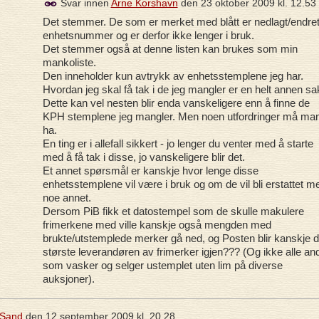
Svar innen
Arne Korshavn
den
23 oktober 2009 kl. 12.53
Det stemmer. De som er merket med blått er nedlagt/endre
enhetsnummer og er derfor ikke lenger i bruk.
Det stemmer også at denne listen kan brukes som min
mankoliste.
Den inneholder kun avtrykk av enhetsstemplene jeg har.
Hvordan jeg skal få tak i de jeg mangler er en helt annen sa
Dette kan vel nesten blir enda vanskeligere enn å finne de
KPH stemplene jeg mangler. Men noen utfordringer må ma
ha.
En ting er i allefall sikkert - jo lenger du venter med å starte
med å få tak i disse, jo vanskeligere blir det.
Et annet spørsmål er kanskje hvor lenge disse
enhetsstemplene vil være i bruk og om de vil bli erstattet m
noe annet.
Dersom PiB fikk et datostempel som de skulle makulere
frimerkene med ville kanskje også mengden med
brukte/utstemplede merker gå ned, og Posten blir kanskje 
største leverandøren av frimerker igjen??? (Og ikke alle an
som vasker og selger ustemplet uten lim på diverse
auksjoner).
 Sand
den
12 september 2009 kl. 20.28