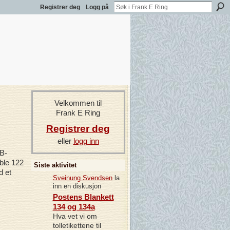
Registrer deg
Logg på
Velkommen til
Frank E Ring
Registrer deg
eller
logg inn
iB-
ble 122
Siste aktivitet
d et
Sveinung Svendsen
la
inn en diskusjon
Postens Blankett
134 og 134a
Hva vet vi om
tolletikettene til