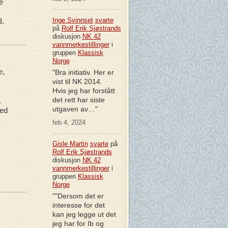
e
Inge Svinnset
svarte
3.
på
Rolf Erik Sjøstrands
diskusjon
NK 42
vannmerkestillinger
i
gruppen
Klassisk
Norge
e,
"Bra initiativ. Her er
vist til NK 2014.
Hvis jeg har forstått
det rett har siste
.
utgaven av…"
med
feb 4, 2024
Gisle Martin
svarte
på
Rolf Erik Sjøstrands
diskusjon
NK 42
vannmerkestillinger
i
gruppen
Klassisk
Norge
""Dersom det er
interesse for det
kan jeg legge ut det
jeg har for Ib og