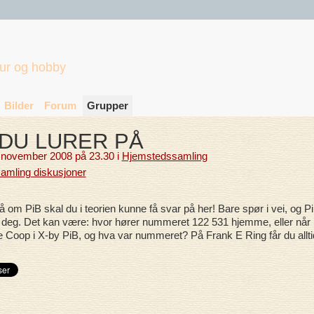
tur og hobby
Bilder
Forum
Grupper
 DU LURER PÅ
november 2008 på 23.30 i
Hjemstedssamling
samling diskusjoner
r på om PiB skal du i teorien kunne få svar på her! Bare spør i vei, og P
 deg. Det kan være: hvor hører nummeret 122 531 hjemme, eller når 
e Coop i X-by PiB, og hva var nummeret? På Frank E Ring får du allti