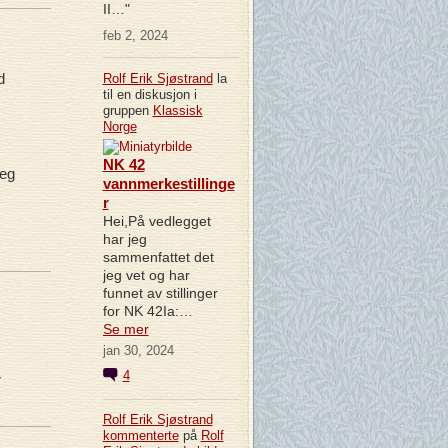
II…"
feb 2, 2024
d
Rolf Erik Sjøstrand
la
til en diskusjon i
gruppen
Klassisk
Norge
NK 42
eg
vannmerkestillinge
r
Hei,På vedlegget
har jeg
sammenfattet det
jeg vet og har
funnet av stillinger
for NK 42Ia:…
Se mer
jan 30, 2024
4
r
Rolf Erik Sjøstrand
kommenterte
på
Rolf