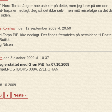
i" Nord-Torpa. Jeg er noe usikker på dette, men jeg lurer på om den
d-Torpa er nedlagt. Jeg så det ikke selv, men mitt reisefølge sa det d
r siden.
e Korshavn
den
12 september 2009 kl. 20.50
rd-Torpa PiB ikke nedlagt. Det finnes fremdeles på nettsidene til Poste
Butikk
 Nilsen
vn
den
8 oktober 2009 kl. 10.37
g erstattet med Gran PiB fra 07.10.2009
orget,POSTBOKS 0084, 2711 GRAN
 8.10.2009.
6
7
Neste ›