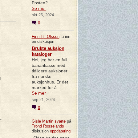
Posten?
Se mer
okt 26, 2024
0
Finn Hj. Olsson
la inn
en diskusjon
Brukte auksjon
kataloger
Hei, jeg har en full
banankasse med
tidligere auksjoner
fra norske
d
auksjonhus. Er det
marked for å…
Se mer
sep 21, 2024
0
-
Gisle Martin
svarte
på
Trond Rosselands
diskusjon
oppdatering
"Siden holdes oppe