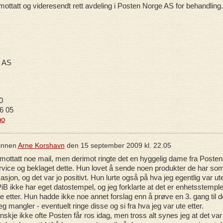
mottatt og videresendt rett avdeling i Posten Norge AS for behandling.
 AS
0
6 05
no
innen
Arne Korshavn
den
15 september 2009 kl. 22.05
mottatt noe mail, men derimot ringte det en hyggelig dame fra Posten
vice og beklaget dette. Hun lovet å sende noen produkter de har so
jon, og det var jo positivt. Hun lurte også på hva jeg egentlig var ut
PiB ikke har eget datostempel, og jeg forklarte at det er enhetsstemple
te etter. Hun hadde ikke noe annet forslag enn å prøve en 3. gang til d
eg mangler - eventuelt ringe disse og si fra hva jeg var ute etter.
nskje ikke ofte Posten får ros idag, men tross alt synes jeg at det var