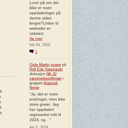
Lurer på om det
ikke er noen
oppdateringer på
denne siden
lengre?Linker til
websider er
utdatert.
Se mer
feb 24, 2024
1
Gisle Martin
svarte
på
Rolf Erik Sjøstrands
diskusjon
NK 42
vannmerkestillinger
i
gruppen
Klassisk
Norge
s
"Ja, det er noen
m
endringer, men ikke
e
store greier. Jeg
t
har oppdatert
e
regnearket mitt til
2024, og…"
feb 5, 2024