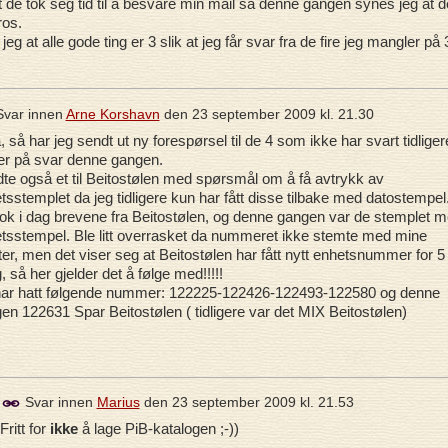
at de tok seg tid til å besvare min mail så denne gangen synes jeg at d
ros.
eg at alle gode ting er 3 slik at jeg får svar fra de fire jeg mangler på 
var innen
Arne Korshavn
den
23 september 2009 kl. 21.30
, så har jeg sendt ut ny forespørsel til de 4 som ikke har svart tidliger
r på svar denne gangen.
te også et til Beitostølen med spørsmål om å få avtrykk av
tsstemplet da jeg tidligere kun har fått disse tilbake med datostempel
ok i dag brevene fra Beitostølen, og denne gangen var de stemplet 
tsstempel. Ble litt overrasket da nummeret ikke stemte med mine
ter, men det viser seg at Beitostølen har fått nytt enhetsnummer for 5
, så her gjelder det å følge med!!!!!
ar hatt følgende nummer: 122225-122426-122493-122580 og denne
en 122631 Spar Beitostølen ( tidligere var det MIX Beitostølen)
Svar innen
Marius
den
23 september 2009 kl. 21.53
Fritt for
ikke
å lage PiB-katalogen ;-))