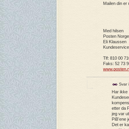
Mailen din er 
Med hilsen
Posten Norge
Eli Klaussen
Kundeservice
Tlf: 810 00 71
Faks: 52 73 9
www.posten.
Svar 
Har ikke 
Kundeser
kompensas
etter da 
jeg var u
PiB'ene j
Det er ka