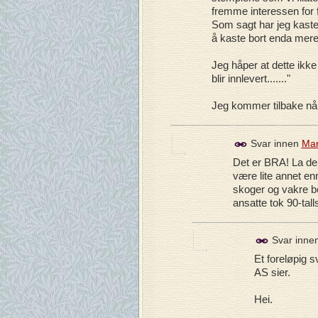
fremme interessen for fi
Som sagt har jeg kastet 
å kaste bort enda mere!
Jeg håper at dette ikke
blir innlevert......."
Jeg kommer tilbake når
Svar innen
Mar
Det er BRA! La dem
være lite annet en
skoger og vakre be
ansatte tok 90-tall
Svar inne
Et foreløpig s
AS sier.
Hei.