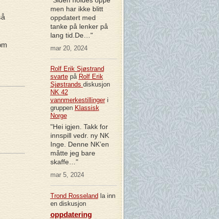
men har ikke blitt
så
oppdatert med
tanke på lenker på
lang tid.De…"
som
mar 20, 2024
Rolf Erik Sjøstrand
svarte
på
Rolf Erik
Sjøstrands
diskusjon
NK 42
vannmerkestillinger
i
gruppen
Klassisk
Norge
"Hei igjen. Takk for
innspill vedr. ny NK
Inge. Denne NK’en
måtte jeg bare
skaffe…"
mar 5, 2024
Trond Rosseland
la inn
en diskusjon
oppdatering