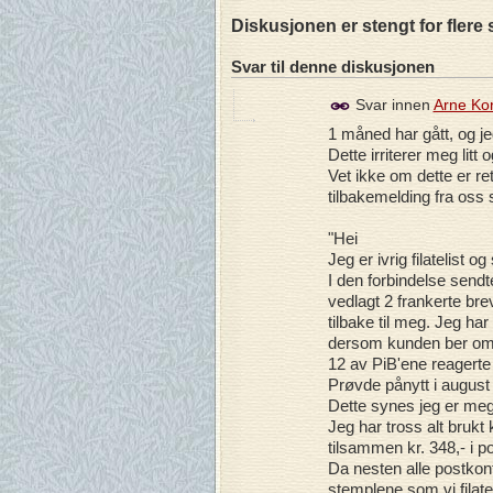
Diskusjonen er stengt for flere 
Svar til denne diskusjonen
Svar innen
Arne Ko
1 måned har gått, og je
Dette irriterer meg litt
Vet ikke om dette er re
tilbakemelding fra oss
"Hei
Jeg er ivrig filatelist o
I den forbindelse sendt
vedlagt 2 frankerte br
tilbake til meg. Jeg har 
dersom kunden ber om 
12 av PiB'ene reagerte
Prøvde pånytt i august 
Dette synes jeg er meg
Jeg har tross alt brukt k
tilsammen kr. 348,- i po
Da nesten alle postkont
stemplene som vi filate