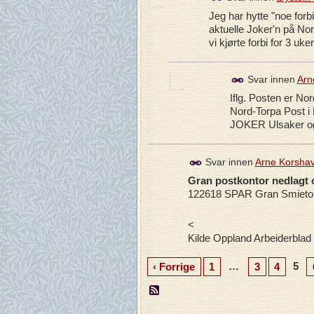
Jeg har hytte "noe forb
aktuelle Joker'n på Nor
vi kjørte forbi for 3 uke
Svar innen
Arn
Iflg. Posten er No
Nord-Torpa Post i 
JOKER Ulsaker og
Svar innen
Arne Korsha
Gran postkontor nedlagt o
122618 SPAR Gran Smiet
<
Kilde Oppland Arbeiderblad
…
5
‹ Forrige
1
3
4