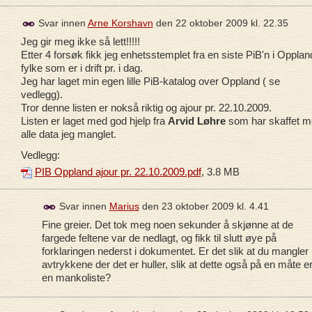
Svar innen
Arne Korshavn
den
22 oktober 2009 kl. 22.35
Jeg gir meg ikke så lett!!!!!
Etter 4 forsøk fikk jeg enhetsstemplet fra en siste PiB'n i Opplan
fylke som er i drift pr. i dag.
Jeg har laget min egen lille PiB-katalog over Oppland ( se
vedlegg).
Tror denne listen er nokså riktig og ajour pr. 22.10.2009.
Listen er laget med god hjelp fra
Arvid Løhre
som har skaffet m
alle data jeg manglet.
Vedlegg:
PIB Oppland ajour pr. 22.10.2009.pdf
, 3.8 MB
Svar innen
Marius
den
23 oktober 2009 kl. 4.41
Fine greier. Det tok meg noen sekunder å skjønne at de
fargede feltene var de nedlagt, og fikk til slutt øye på
forklaringen nederst i dokumentet. Er det slik at du mangler
avtrykkene der det er huller, slik at dette også på en måte e
en mankoliste?