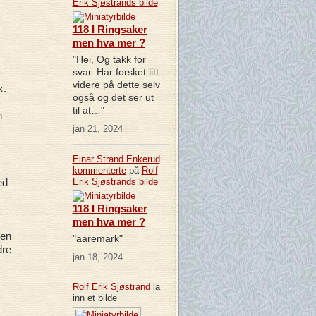
Erik Sjøstrands
bilde
t
118 I Ringsaker
men hva mer ?
"Hei, Og takk for
svar. Har forsket litt
videre på dette selv
k.
også og det ser ut
til at…"
n
jan 21, 2024
Einar Strand Enkerud
kommenterte
på
Rolf
ed
Erik Sjøstrands
bilde
118 I Ringsaker
men hva mer ?
den
"aaremark"
dre
jan 18, 2024
Rolf Erik Sjøstrand
la
inn et bilde