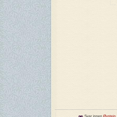
Svar innen
Øystein