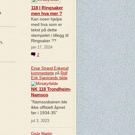
118 I Ringsaker
a
men hva mer ?
Kan noen hjelpe
med hva som er
tekst på dette
stempelet i tillegg til
Ringsaker ??
n.
jan 17, 2024
2
Einar Strand Enkerud
kommenterte
på
Rolf
Erik Sjøstrands
bilde
NK 118 Trondheim-
Namsos
"Namsosbanen ble
ikke offisielt åpnet
før i 1934-35"
jul 3, 2023
Gisle Martin