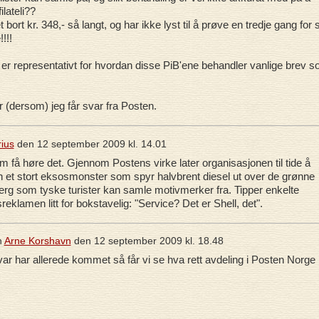
lateli??
bort kr. 348,- så langt, og har ikke lyst til å prøve en tredje gang for 
!!!
 er representativt for hvordan disse PiB'ene behandler vanlige brev 
 (dersom) jeg får svar fra Posten.
ius
den
12 september 2009 kl. 14.01
 få høre det. Gjennom Postens virke later organisasjonen til tide å
n et stort eksosmonster som spyr halvbrent diesel ut over de grønne
rg som tyske turister kan samle motivmerker fra. Tipper enkelte
sreklamen litt for bokstavelig: "Service? Det er Shell, det".
n
Arne Korshavn
den
12 september 2009 kl. 18.48
var har allerede kommet så får vi se hva rett avdeling i Posten Norge