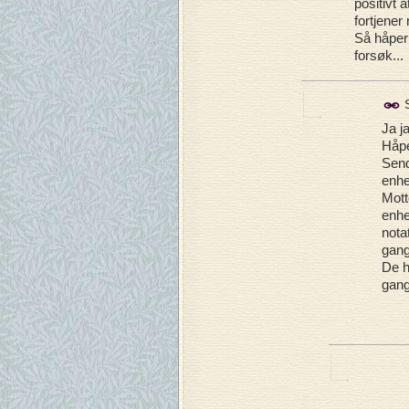
positivt 
fortjener 
Så håper j
forsøk...
S
Ja ja
Håpe
Send
enhe
Mott
enhe
nota
gang
De h
gang