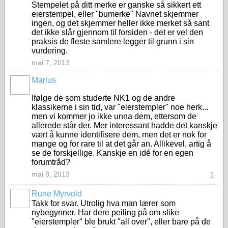
Stempelet på ditt merke er ganske så sikkert ett
eierstempel, eller "bumerke" Navnet skjemmer
ingen, og det skjemmer heller ikke merket så sant
det ikke slår gjennom til forsiden - det er vel den
praksis de fleste samlere legger til grunn i sin
vurdering.
mai 7, 2013
Marius
Ifølge de som studerte NK1 og de andre
klassikerne i sin tid, var "eierstempler" noe herk...
men vi kommer jo ikke unna dem, ettersom de
allerede står der. Mer interessant hadde det kanskje
vært å kunne identifisere dem, men det er nok for
mange og for rare til at det går an. Allikevel, artig å
se de forskjellige. Kanskje en idé for en egen
forumtråd?
mai 8, 2013
1
Rune Myrvold
Takk for svar. Utrolig hva man lærer som
nybegynner. Har dere peiling på om slike
"eierstempler" ble brukt "all over", eller bare på de