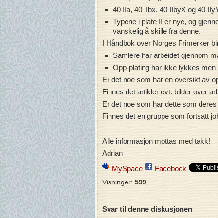
40 IIa, 40 IIbx, 40 IIbyX og 40 IIyY
Typene i plate II er nye, og gjen
vanskelig å skille fra denne.
I Håndbok over Norges Frimerker bind
Samlere har arbeidet gjennom mang
Opp-plating har ikke lykkes men st
Er det noe som har en oversikt av opp
Finnes det artikler evt. bilder over a
Er det noe som har dette som deres
Finnes det en gruppe som fortsatt 
Alle informasjon mottas med takk!
Adrian
MySpace
Facebook
Visninger:
599
Svar til denne diskusjonen