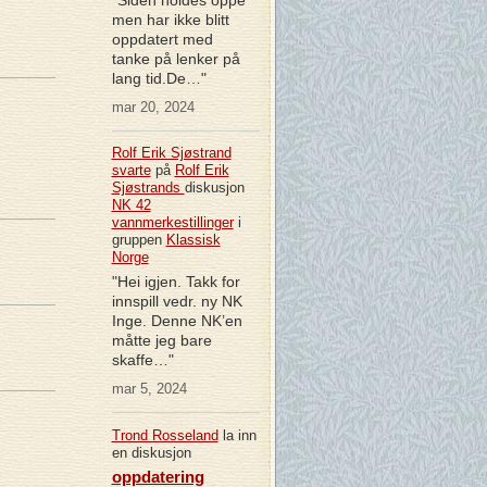
men har ikke blitt
oppdatert med
tanke på lenker på
lang tid.De…"
mar 20, 2024
Rolf Erik Sjøstrand
svarte
på
Rolf Erik
Sjøstrands
diskusjon
NK 42
vannmerkestillinger
i
gruppen
Klassisk
Norge
"Hei igjen. Takk for
innspill vedr. ny NK
Inge. Denne NK’en
måtte jeg bare
skaffe…"
mar 5, 2024
Trond Rosseland
la inn
en diskusjon
oppdatering