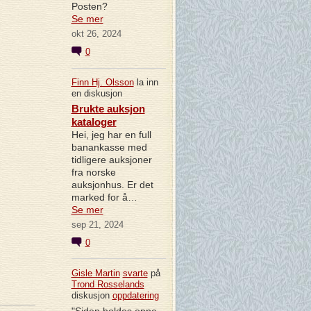
Posten?
Se mer
okt 26, 2024
0
Finn Hj. Olsson
la inn
en diskusjon
Brukte auksjon
kataloger
Hei, jeg har en full
banankasse med
tidligere auksjoner
fra norske
auksjonhus. Er det
marked for å…
Se mer
sep 21, 2024
0
Gisle Martin
svarte
på
Trond Rosselands
diskusjon
oppdatering
"Siden holdes oppe