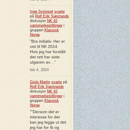
Inge Svinnset
svarte
på
Rolf Erik Sjøstrands
diskusjon
NK 42
vannmerkestillinger
i
gruppen
Klassisk
Norge
"Bra initiativ. Her er
vist til NK 2014.
Hvis jeg har forstått
det rett har siste
utgaven av…"
feb 4, 2024
Gisle Martin
svarte
på
Rolf Erik Sjøstrands
diskusjon
NK 42
vannmerkestillinger
i
gruppen
Klassisk
Norge
""Dersom det er
interesse for det
kan jeg legge ut det
jeg har for Ib og