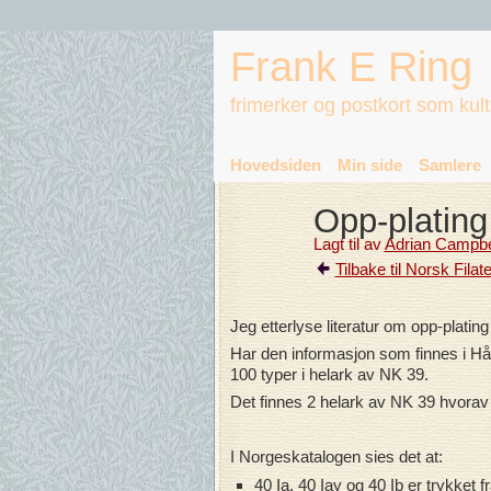
Frank E Ring
frimerker og postkort som kul
Hovedsiden
Min side
Samlere
Opp-plating
Lagt til av
Adrian Campbel
Tilbake til Norsk Filat
Jeg etterlyse literatur om opp-platin
Har den informasjon som finnes i Hånd
100 typer i helark av NK 39.
Det finnes 2 helark av NK 39 hvorav 
I Norgeskatalogen sies det at:
40 Ia, 40 Iay og 40 Ib er trykket