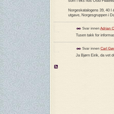
som f eks hos Oslo Filateli
Norgeskatalogens 39, 40 I &
utgave, Norgesgruppen i 
Svar innen
Adrian C
Tusen takk for informasj
Svar innen
Carl Gø
Ja Bjørn Eirik, da vet