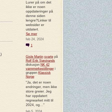
Lurer på om det
ikke er noen
oppdateringer på
denne siden
lengre?Linker til
websider er
utdatert.
Se mer
feb 24, 2024
1
)
Gisle Martin
svarte
på
Rolf Erik Sjøstrands
diskusjon
NK 42
vannmerkestillinger
i
gruppen
Klassisk
Norge
"Ja, det er noen
endringer, men ikke
store greier. Jeg
har oppdatert
regnearket mitt til
2024, og…"
feb 5, 2024