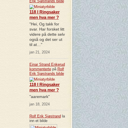
Erik Sjøstrands
bilde
118 I Ringsaker
men hva mer ?
"Hei, Og takk for
svar. Har forsket litt
videre på dette selv
også og det ser ut
til at…"
jan 21, 2024
Einar Strand Enkerud
kommenterte
på
Rolf
Erik Sjøstrands
bilde
118 I Ringsaker
men hva mer ?
"aaremark"
jan 18, 2024
Rolf Erik Sjøstrand
la
inn et bilde