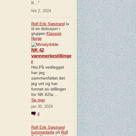
II…"
feb 2, 2024
Rolf Erik Sjøstrand
la
til en diskusjon i
gruppen
Klassisk
Norge
NK 42
vannmerkestillinge
r
Hei,På vedlegget
har jeg
sammenfattet det
jeg vet og har
funnet av stillinger
for NK 42Ia:…
Se mer
jan 30, 2024
4
Rolf Erik Sjøstrand
kommenterte
på
Rolf