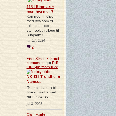
118 I Ringsaker
men hva mer ?
Kan noen hjelpe
med hva som er
tekst på dette
stempelet i tillegg til
Ringsaker ??
jan 17, 2024
2
Einar Strand Enkerud
kommenterte
på
Rolf
Erik Sjøstrands
bilde
NK 118 Trondheim-
Namsos
"Namsosbanen ble
ikke offisielt åpnet
før i 1934-35"
jul 3, 2023
Gisle Martin