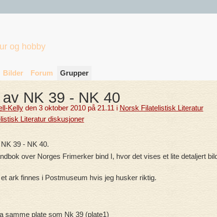
tur og hobby
Bilder
Forum
Grupper
 av NK 39 - NK 40
l-Kelly
den 3 oktober 2010 på 21.11 i
Norsk Filatelistisk Literatur
elistisk Literatur diskusjoner
g NK 39 - NK 40.
bok over Norges Frimerker bind I, hvor det vises et lite detaljert bil
et ark finnes i Postmuseum hvis jeg husker riktig.
 fra samme plate som Nk 39 (plate1)