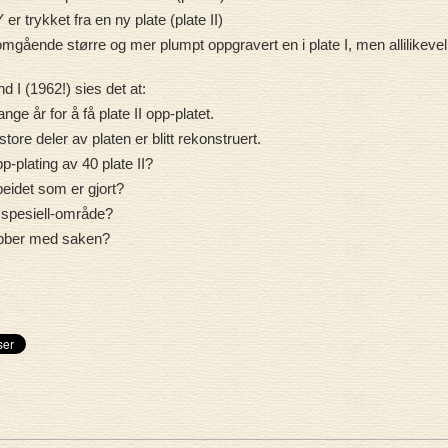
 er trykket fra en ny plate (plate II)
nomgående større og mer plumpt oppgravert en i plate I, men allilikevel
 I (1962!) sies det at:
e år for å få plate II opp-platet.
ore deler av platen er blitt rekonstruert.
-plating av 40 plate II?
rbeidet som er gjort?
 spesiell-område?
jobber med saken?