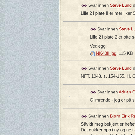
Svar innen
Steve Lund
d
Lille 2 i plate II er mer liker 
Svar innen
Steve L
Lille 2 i plate 2 er ofte
Vedlegg:
NK40II.jpg
, 115 KB
Svar innen
Steve Lund
d
NFT, 1943, s. 154-155, H. O
Svar innen
Adrian C
Glimrende - jeg er på s
Svar innen
Bjørn Eirik 
Såvidt meg bekjent er hefte
Det dukker opp i ny og ne i es