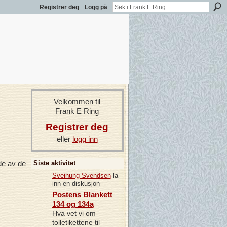
Registrer deg
Logg på
Velkommen til
Frank E Ring
Registrer deg
eller
logg inn
Siste aktivitet
de av de
Sveinung Svendsen
la
inn en diskusjon
Postens Blankett
134 og 134a
Hva vet vi om
tolletikettene til