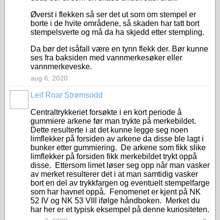
Øverst i flekken så ser det ut som om stempel er
borte i de hvite områdene, så skaden har tatt bort
stempelsverte og må da ha skjedd etter stempling.
Da bør det isåfall være en tynn flekk der. Bør kunne
ses fra baksiden med vannmerkesøker eller
vannmerkeveske.
aug 6, 2020
Leif Roar Strømsodd
Centraltrykkeriet forsøkte i en kort periode å
gummiere arkene før man trykte på merkebildet.
Dette resulterte i at det kunne legge seg noen
limflekker på forsiden av arkene da disse ble lagt i
bunker etter gummiering. De arkene som fikk slike
limflekker på forsiden fikk merkebildet trykt oppå
disse. Ettersom limet løser seg opp når man vasker
av merket resulterer det i at man samtidig vasker
bort en del av trykkfargen og eventuelt stempelfarge
som har havnet oppå. Fenomenet er kjent på NK
52 IV og NK 53 VIII ifølge håndboken. Merket du
har her er et typisk eksempel på denne kuriositeten.