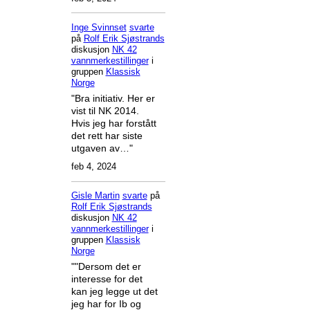
Inge Svinnset
svarte
på
Rolf Erik Sjøstrands
diskusjon
NK 42
vannmerkestillinger
i
gruppen
Klassisk
Norge
"Bra initiativ. Her er
vist til NK 2014.
Hvis jeg har forstått
det rett har siste
utgaven av…"
feb 4, 2024
Gisle Martin
svarte
på
Rolf Erik Sjøstrands
diskusjon
NK 42
vannmerkestillinger
i
gruppen
Klassisk
Norge
""Dersom det er
interesse for det
kan jeg legge ut det
jeg har for Ib og