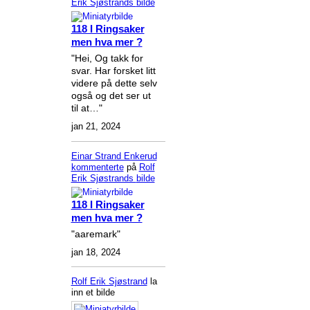
Erik Sjøstrands
bilde
118 I Ringsaker
men hva mer ?
"Hei, Og takk for
svar. Har forsket litt
videre på dette selv
også og det ser ut
til at…"
jan 21, 2024
Einar Strand Enkerud
kommenterte
på
Rolf
Erik Sjøstrands
bilde
118 I Ringsaker
men hva mer ?
"aaremark"
jan 18, 2024
Rolf Erik Sjøstrand
la
inn et bilde