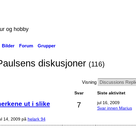
tur og hobby
Bilder
Forum
Grupper
Paulsens diskusjoner
(116)
Visning
Svar
Siste aktivitet
rkene ut i slike
jul 16, 2009
7
Svar innen Marius
ul 14, 2009 på
helark 94