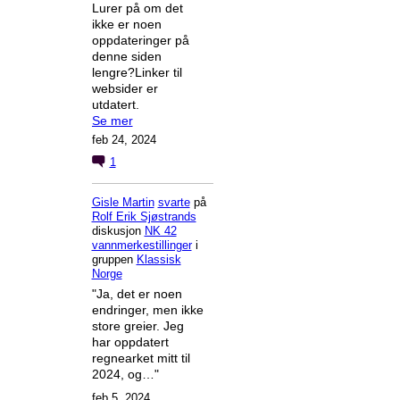
Lurer på om det
ikke er noen
oppdateringer på
denne siden
lengre?Linker til
websider er
utdatert.
Se mer
feb 24, 2024
1
Gisle Martin
svarte
på
Rolf Erik Sjøstrands
diskusjon
NK 42
vannmerkestillinger
i
gruppen
Klassisk
Norge
"Ja, det er noen
endringer, men ikke
store greier. Jeg
har oppdatert
regnearket mitt til
2024, og…"
feb 5, 2024