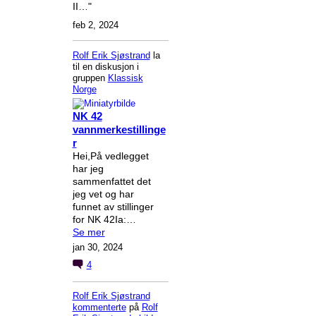
II…"
feb 2, 2024
Rolf Erik Sjøstrand
la
til en diskusjon i
gruppen
Klassisk
Norge
NK 42
vannmerkestillinge
r
Hei,På vedlegget
har jeg
sammenfattet det
jeg vet og har
funnet av stillinger
for NK 42Ia:…
Se mer
jan 30, 2024
4
Rolf Erik Sjøstrand
kommenterte
på
Rolf