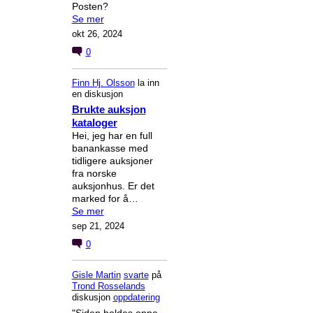
Posten?
Se mer
okt 26, 2024
0
Finn Hj. Olsson
la inn
en diskusjon
Brukte auksjon
kataloger
Hei, jeg har en full
banankasse med
tidligere auksjoner
fra norske
auksjonhus. Er det
marked for å…
Se mer
sep 21, 2024
0
Gisle Martin
svarte
på
Trond Rosselands
diskusjon
oppdatering
"Siden holdes oppe