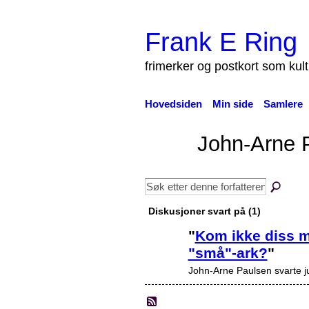
Frank E Ring
frimerker og postkort som kul
Hovedsiden
Min side
Samlere
John-Arne 
Diskusjoner svart på (1)
"
Kom ikke diss me
"små"-ark?
"
John-Arne Paulsen svarte j