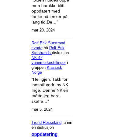
men har ikke blitt
oppdatert med
tanke på lenker på
lang tid.De…"
mar 20, 2024
Rolf Erik Sjøstrand
svarte
på
Rolf Erik
Sjøstrands
diskusjon
NK 42
vannmerkestillinger
i
gruppen
Klassisk
Norge
"Hei igjen. Takk for
innspill vedr. ny NK
Inge. Denne NK’en
måtte jeg bare
skaffe…"
mar 5, 2024
Trond Rosseland
la inn
en diskusjon
oppdatering