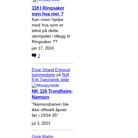
118 I Ringsaker
men hva mer ?
Kan noen hjelpe
med hva som er
tekst på dette
stempelet i tillegg til
Ringsaker ??
jan 17, 2024
2
Einar Strand Enkerud
kommenterte
på
Rolf
Erik Sjøstrands
bilde
NK 118 Trondheim-
Namsos
"Namsosbanen ble
ikke offisielt åpnet
før i 1934-35"
jul 3, 2023
Gisle Martin