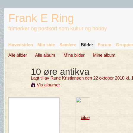
Frank E Ring
frimerker og postkort som kultur og hobby
Hovedsiden
Min side
Samlere
Bilder
Forum
Gruppe
Alle bilder
Alle album
Mine bilder
Mine album
10 øre antikva
Lagt til av
Rune Kristiansen
den 22 oktober 2010 kl. 
Vis albumer