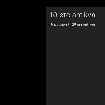
10 øre antikva
«
Gå tilbake til 10 øre antikva