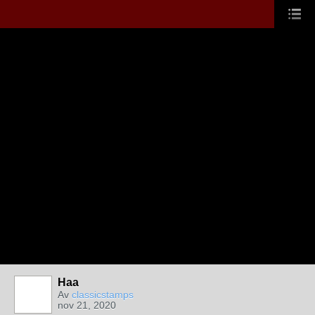
Haa
Av
classicstamps
nov 21, 2020