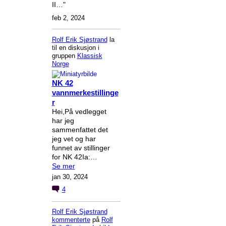
II…"
feb 2, 2024
Rolf Erik Sjøstrand
la
til en diskusjon i
gruppen
Klassisk
Norge
NK 42
vannmerkestillinge
r
Hei,På vedlegget
har jeg
sammenfattet det
jeg vet og har
funnet av stillinger
for NK 42Ia:…
Se mer
jan 30, 2024
4
Rolf Erik Sjøstrand
kommenterte
på
Rolf