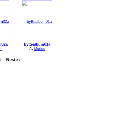
m02a
byttealbum01a
us
Av
Marius
6
Neste ›