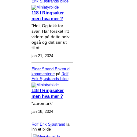
Erik Sjøstrands
bilde
118 I Ringsaker
men hva mer ?
"Hei, Og takk for
svar. Har forsket litt
videre på dette selv
også og det ser ut
til at…"
jan 21, 2024
Einar Strand Enkerud
kommenterte
på
Rolf
Erik Sjøstrands
bilde
118 I Ringsaker
men hva mer ?
"aaremark"
jan 18, 2024
Rolf Erik Sjøstrand
la
inn et bilde