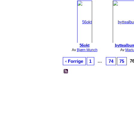
56okt
byttealbu
Av
Bjørn Munch
Av
Mari
…
7
‹ Forrige
1
74
75