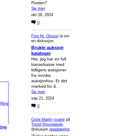
Posten?
Se mer
okt 26, 2024
0
Finn Hj. Olsson
la inn
en diskusjon
Brukte auksjon
kataloger
Hei, jeg har en full
banankasse med
tidligere auksjoner
fra norske
auksjonhus. Er det
marked for å…
Se mer
sep 21, 2024
0
Gisle Martin
svarte
på
Trond Rosselands
Ring
diskusjon
oppdatering
"Siden holdes oppe