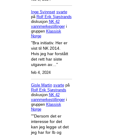
Inge Svinnset
svarte
på
Rolf Erik Sjøstrands
diskusjon
NK 42
vannmerkestillinger
i
gruppen
Klassisk
Norge
"Bra initiativ. Her er
vist til NK 2014.
Hvis jeg har forstått
det rett har siste
utgaven av…"
feb 4, 2024
Gisle Martin
svarte
på
Rolf Erik Sjøstrands
diskusjon
NK 42
vannmerkestillinger
i
gruppen
Klassisk
Norge
""Dersom det er
interesse for det
kan jeg legge ut det
jeg har for Ib og