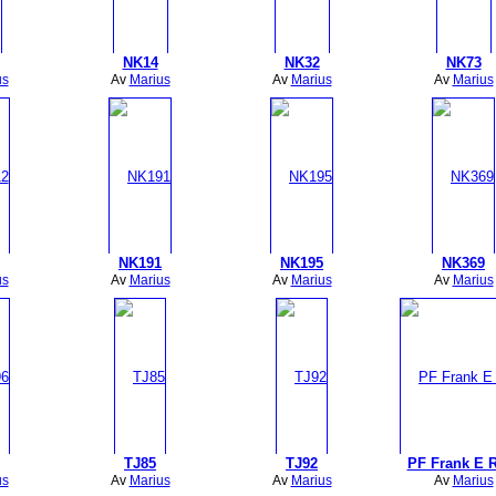
NK14
NK32
NK73
us
Av
Marius
Av
Marius
Av
Marius
NK191
NK195
NK369
us
Av
Marius
Av
Marius
Av
Marius
TJ85
TJ92
PF Frank E 
us
Av
Marius
Av
Marius
Av
Marius