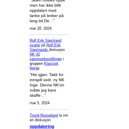
men har ikke blitt
oppdatert med
tanke på lenker på
lang tid.De…"
mar 20, 2024
Rolf Erik Sjøstrand
svarte
på
Rolf Erik
Sjøstrands
diskusjon
NK 42
vannmerkestillinger
i
gruppen
Klassisk
Norge
"Hei igjen. Takk for
innspill vedr. ny NK
Inge. Denne NK’en
måtte jeg bare
skaffe…"
mar 5, 2024
Trond Rosseland
la inn
en diskusjon
oppdatering