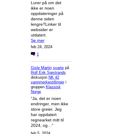
Lurer på om det
ikke er noen
oppdateringer på
denne siden
lengre?Linker til
websider er
utdatert.
Se mer
feb 24, 2024
1
Gisle Martin
svarte
på
Rolf Erik Sjøstrands
diskusjon
NK 42
vannmerkestillinger
i
gruppen
Klassisk
Norge
"Ja, det er noen
endringer, men ikke
store greier. Jeg
har oppdatert
regnearket mitt til
2024, og…"
feb 5, 2024