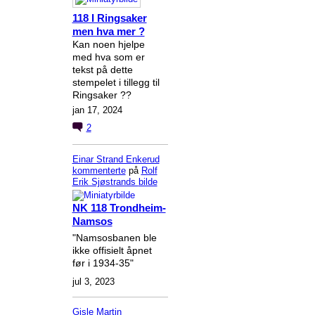
118 I Ringsaker
men hva mer ?
Kan noen hjelpe
med hva som er
tekst på dette
stempelet i tillegg til
Ringsaker ??
jan 17, 2024
2
Einar Strand Enkerud
kommenterte
på
Rolf
Erik Sjøstrands
bilde
NK 118 Trondheim-
Namsos
"Namsosbanen ble
ikke offisielt åpnet
før i 1934-35"
jul 3, 2023
Gisle Martin