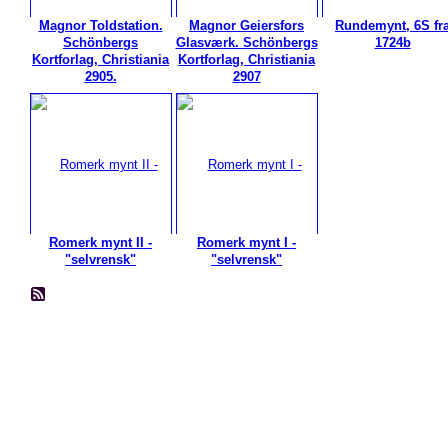
Magnor Toldstation.
Magnor Geiersfors
Rundemynt, 6S fr
Schönbergs
Glasværk. Schönbergs
1724b
Kortforlag, Christiania
Kortforlag, Christiania
2905.
2907
Romerk mynt II -
Romerk mynt I -
"selvrensk"
"selvrensk"