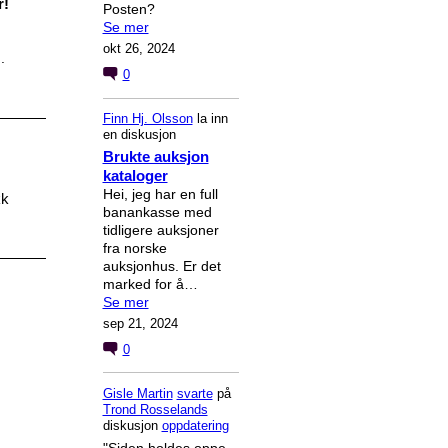
r!
Posten?
Se mer
okt 26, 2024
.
0
Finn Hj. Olsson
la inn
en diskusjon
Brukte auksjon
kataloger
Hei, jeg har en full
kk
banankasse med
tidligere auksjoner
fra norske
auksjonhus. Er det
marked for å…
Se mer
sep 21, 2024
0
Gisle Martin
svarte
på
Trond Rosselands
diskusjon
oppdatering
"Siden holdes oppe