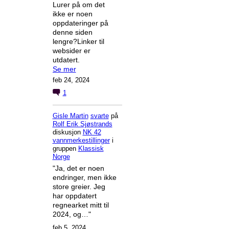
Lurer på om det
ikke er noen
oppdateringer på
denne siden
lengre?Linker til
websider er
utdatert.
Se mer
feb 24, 2024
1
Gisle Martin
svarte
på
Rolf Erik Sjøstrands
diskusjon
NK 42
vannmerkestillinger
i
gruppen
Klassisk
Norge
"Ja, det er noen
endringer, men ikke
store greier. Jeg
har oppdatert
regnearket mitt til
2024, og…"
feb 5, 2024