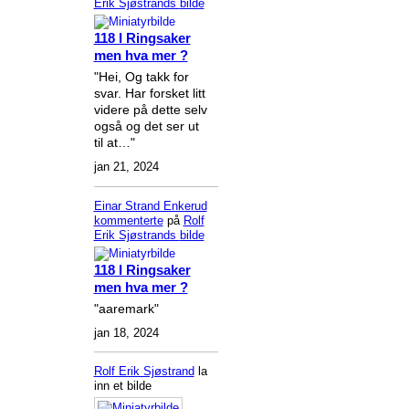
Erik Sjøstrands
bilde
118 I Ringsaker
men hva mer ?
"Hei, Og takk for
svar. Har forsket litt
videre på dette selv
også og det ser ut
til at…"
jan 21, 2024
Einar Strand Enkerud
kommenterte
på
Rolf
Erik Sjøstrands
bilde
118 I Ringsaker
men hva mer ?
"aaremark"
jan 18, 2024
Rolf Erik Sjøstrand
la
inn et bilde