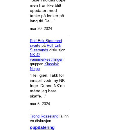
men har ikke blitt
oppdatert med
tanke på lenker på
lang tid.De…"
mar 20, 2024
Rolf Erik Sjøstrand
svarte
på
Rolf Erik
Sjøstrands
diskusjon
NK 42
vannmerkestillinger
i
gruppen
Klassisk
Norge
"Hei igjen. Takk for
innspill vedr. ny NK
Inge. Denne NK’en
måtte jeg bare
skaffe…"
mar 5, 2024
Trond Rosseland
la inn
en diskusjon
oppdatering