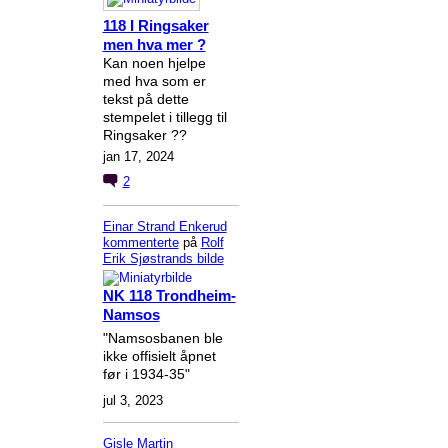
118 I Ringsaker
men hva mer ?
Kan noen hjelpe
med hva som er
tekst på dette
stempelet i tillegg til
Ringsaker ??
jan 17, 2024
2
Einar Strand Enkerud
kommenterte
på
Rolf
Erik Sjøstrands
bilde
NK 118 Trondheim-
Namsos
"Namsosbanen ble
ikke offisielt åpnet
før i 1934-35"
jul 3, 2023
Gisle Martin