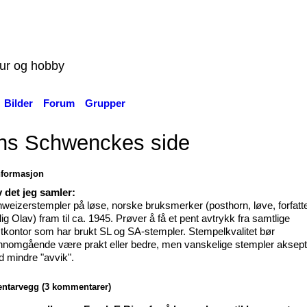
tur og hobby
Bilder
Forum
Grupper
ns Schwenckes side
nformasjon
 det jeg samler:
weizerstempler på løse, norske bruksmerker (posthorn, løve, forfatt
lig Olav) fram til ca. 1945. Prøver å få et pent avtrykk fra samtlige
tkontor som har brukt SL og SA-stempler. Stempelkvalitet bør
nnomgående være prakt eller bedre, men vanskelige stempler aksep
 mindre "avvik".
tarvegg (3 kommentarer)