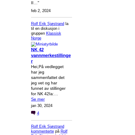
II…"
feb 2, 2024
Rolf Erik Sjøstrand
la
til en diskusjon i
gruppen
Klassisk
Norge
NK 42
vannmerkestillinge
r
Hei,På vedlegget
har jeg
sammenfattet det
jeg vet og har
funnet av stillinger
for NK 42Ia:…
Se mer
jan 30, 2024
4
Rolf Erik Sjøstrand
kommenterte
på
Rolf