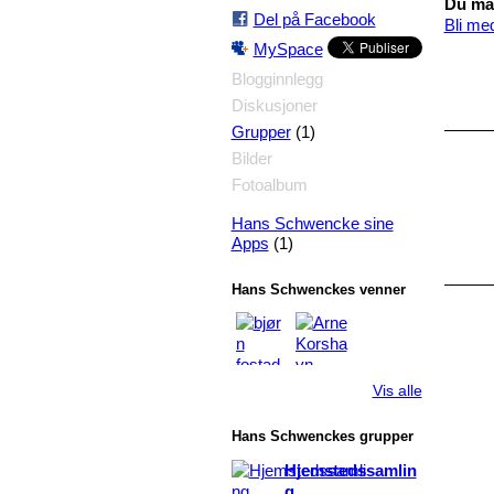
Du må 
Del på Facebook
Bli me
MySpace
Blogginnlegg
Diskusjoner
(1)
Grupper
Bilder
Fotoalbum
Hans Schwencke sine
(1)
Apps
Hans Schwenckes venner
Vis alle
Hans Schwenckes grupper
Hjemstedssamlin
g