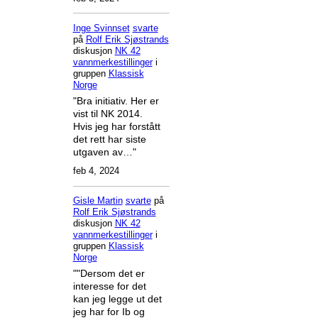
Inge Svinnset
svarte
på
Rolf Erik Sjøstrands
diskusjon
NK 42
vannmerkestillinger
i
gruppen
Klassisk
Norge
"Bra initiativ. Her er
vist til NK 2014.
Hvis jeg har forstått
det rett har siste
utgaven av…"
feb 4, 2024
Gisle Martin
svarte
på
Rolf Erik Sjøstrands
diskusjon
NK 42
vannmerkestillinger
i
gruppen
Klassisk
Norge
""Dersom det er
interesse for det
kan jeg legge ut det
jeg har for Ib og