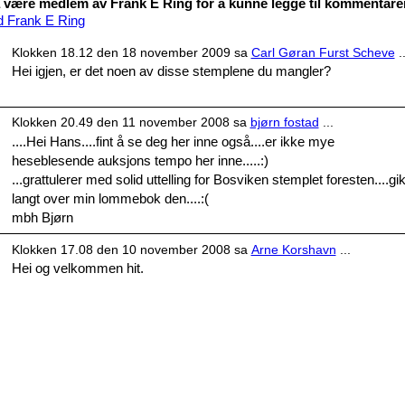
være medlem av Frank E Ring for å kunne legge til kommentare
d Frank E Ring
Klokken 18.12 den 18 november 2009 sa
Carl Gøran Furst Scheve
..
Hei igjen, er det noen av disse stemplene du mangler?
Klokken 20.49 den 11 november 2008 sa
bjørn fostad
...
....Hei Hans....fint å se deg her inne også....er ikke mye
heseblesende auksjons tempo her inne.....:)
...grattulerer med solid uttelling for Bosviken stemplet foresten....gi
langt over min lommebok den....:(
mbh Bjørn
Klokken 17.08 den 10 november 2008 sa
Arne Korshavn
...
Hei og velkommen hit.