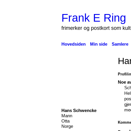
Frank E Ring
frimerker og postkort som kul
Hovedsiden
Min side
Samlere
Ha
Profili
Noe av
Sch
Hel
pos
gje
med
Hans Schwencke
Mann
Otta
Kommen
Norge