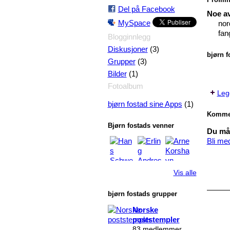
Del på Facebook
Noe av
MySpace
nor
fan
Blogginnlegg
(3)
Diskusjoner
bjørn f
(3)
Grupper
(1)
Bilder
Fotoalbum
Legg
(1)
bjørn fostad sine Apps
Kommen
Bjørn fostads venner
Du må 
Bli me
Vis alle
bjørn fostads grupper
Norske
poststempler
83 medlemmer