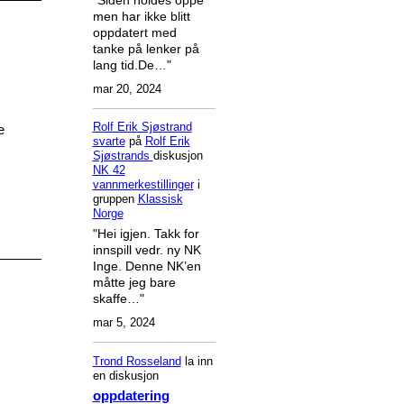
men har ikke blitt
oppdatert med
tanke på lenker på
lang tid.De…"
mar 20, 2024
Rolf Erik Sjøstrand
e
svarte
på
Rolf Erik
Sjøstrands
diskusjon
NK 42
vannmerkestillinger
i
gruppen
Klassisk
Norge
"Hei igjen. Takk for
innspill vedr. ny NK
Inge. Denne NK’en
måtte jeg bare
skaffe…"
mar 5, 2024
Trond Rosseland
la inn
en diskusjon
oppdatering