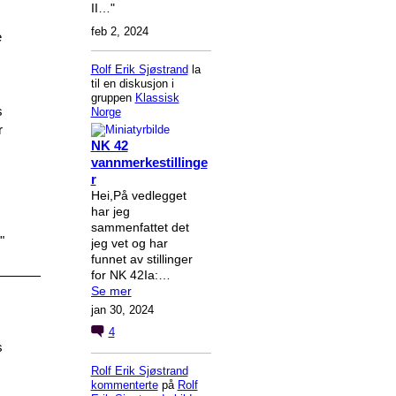
II…"
feb 2, 2024
e
Rolf Erik Sjøstrand
la
til en diskusjon i
gruppen
Klassisk
s
Norge
r
NK 42
vannmerkestillinge
r
Hei,På vedlegget
har jeg
sammenfattet det
"
jeg vet og har
funnet av stillinger
for NK 42Ia:…
Se mer
jan 30, 2024
4
s
Rolf Erik Sjøstrand
kommenterte
på
Rolf