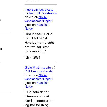
Inge Svinnset
svarte
på
Rolf Erik Sjøstrands
diskusjon
NK 42
n
vannmerkestillinger
i
gruppen
Klassisk
Norge
"Bra initiativ. Her er
vist til NK 2014.
Hvis jeg har forstått
det rett har siste
en
utgaven av…"
feb 4, 2024
r
Gisle Martin
svarte
på
Rolf Erik Sjøstrands
diskusjon
NK 42
vannmerkestillinger
i
gruppen
Klassisk
Norge
""Dersom det er
interesse for det
kan jeg legge ut det
jeg har for Ib og