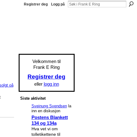
Registrer deg
Logg på
Velkommen til
Frank E Ring
Registrer deg
eller
logg inn
solgt oå
t
Siste aktivitet
Sveinung Svendsen
la
inn en diskusjon
Postens Blankett
134 og 134a
Hva vet vi om
tolletikettene til