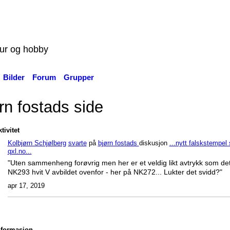
tur og hobby
Bilder
Forum
Grupper
rn fostads side
tivitet
Kolbjørn Schjølberg
svarte
på
bjørn fostads
diskusjon
...nytt falskstempel 
qxl.no...
"Uten sammenheng forøvrig men her er et veldig likt avtrykk som de
NK293 hvit V avbildet ovenfor - her på NK272... Lukter det svidd?"
apr 17, 2019
nformasjon