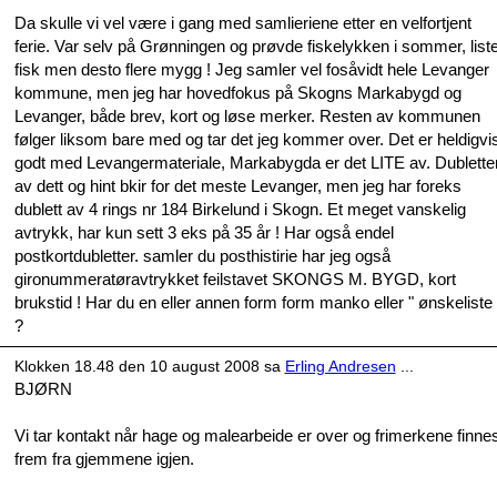
Da skulle vi vel være i gang med samlieriene etter en velfortjent
ferie. Var selv på Grønningen og prøvde fiskelykken i sommer, list
fisk men desto flere mygg ! Jeg samler vel fosåvidt hele Levanger
kommune, men jeg har hovedfokus på Skogns Markabygd og
Levanger, både brev, kort og løse merker. Resten av kommunen
følger liksom bare med og tar det jeg kommer over. Det er heldigvi
godt med Levangermateriale, Markabygda er det LITE av. Dublette
av dett og hint bkir for det meste Levanger, men jeg har foreks
dublett av 4 rings nr 184 Birkelund i Skogn. Et meget vanskelig
avtrykk, har kun sett 3 eks på 35 år ! Har også endel
postkortdubletter. samler du posthistirie har jeg også
gironummeratøravtrykket feilstavet SKONGS M. BYGD, kort
brukstid ! Har du en eller annen form form manko eller " ønskeliste 
?
Klokken 18.48 den 10 august 2008 sa
Erling Andresen
...
BJØRN
Vi tar kontakt når hage og malearbeide er over og frimerkene finne
frem fra gjemmene igjen.