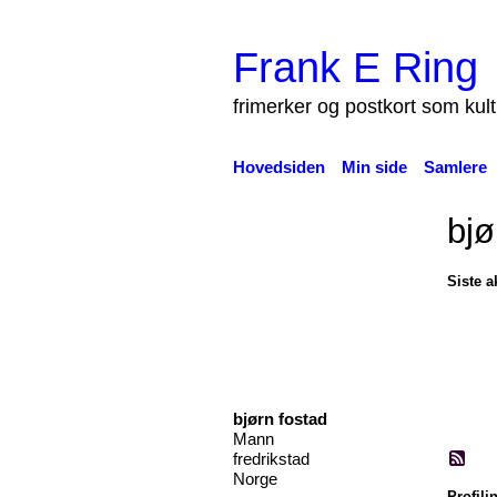
Frank E Ring
frimerker og postkort som kul
Hovedsiden
Min side
Samlere
bjø
Siste ak
bjørn fostad
Mann
fredrikstad
Norge
Profili