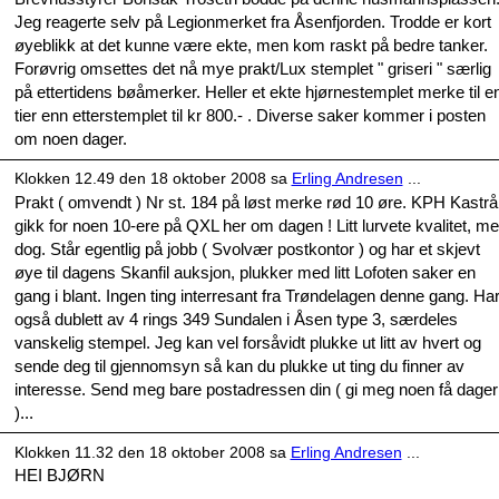
Jeg reagerte selv på Legionmerket fra Åsenfjorden. Trodde er kort
øyeblikk at det kunne være ekte, men kom raskt på bedre tanker.
Forøvrig omsettes det nå mye prakt/Lux stemplet " griseri " særlig
på ettertidens bøåmerker. Heller et ekte hjørnestemplet merke til e
tier enn etterstemplet til kr 800.- . Diverse saker kommer i posten
om noen dager.
Klokken 12.49 den 18 oktober 2008 sa
Erling Andresen
...
Prakt ( omvendt ) Nr st. 184 på løst merke rød 10 øre. KPH Kastrå
gikk for noen 10-ere på QXL her om dagen ! Litt lurvete kvalitet, m
dog. Står egentlig på jobb ( Svolvær postkontor ) og har et skjevt
øye til dagens Skanfil auksjon, plukker med litt Lofoten saker en
gang i blant. Ingen ting interresant fra Trøndelagen denne gang. Ha
også dublett av 4 rings 349 Sundalen i Åsen type 3, særdeles
vanskelig stempel. Jeg kan vel forsåvidt plukke ut litt av hvert og
sende deg til gjennomsyn så kan du plukke ut ting du finner av
interesse. Send meg bare postadressen din ( gi meg noen få dager
)...
Klokken 11.32 den 18 oktober 2008 sa
Erling Andresen
...
HEI BJØRN