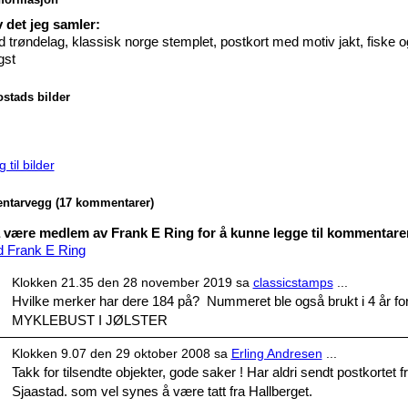
 det jeg samler:
d trøndelag, klassisk norge stemplet, postkort med motiv jakt, fiske o
gst
ostads bilder
 til bilder
tarvegg (17 kommentarer)
være medlem av Frank E Ring for å kunne legge til kommentare
d Frank E Ring
Klokken 21.35 den 28 november 2019 sa
classicstamps
...
Hvilke merker har dere 184 på? Nummeret ble også brukt i 4 år fo
MYKLEBUST I JØLSTER
Klokken 9.07 den 29 oktober 2008 sa
Erling Andresen
...
Takk for tilsendte objekter, gode saker ! Har aldri sendt postkortet f
Sjaastad. som vel synes å være tatt fra Hallberget.