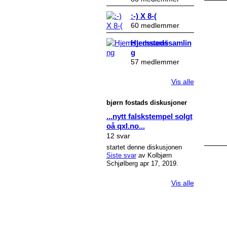
:-) X 8-(
60 medlemmer
Hjemstedssamlin
g
57 medlemmer
Vis alle
bjørn fostads diskusjoner
...nytt falskstempel solgt
oå qxl.no...
12 svar
startet denne diskusjonen
Siste svar
av Kolbjørn
Schjølberg apr 17, 2019.
Vis alle