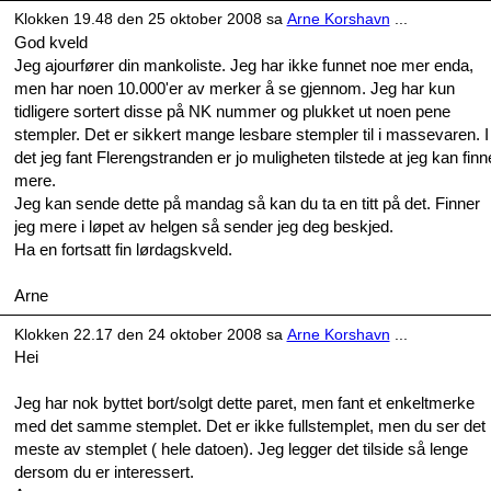
Klokken 19.48 den 25 oktober 2008 sa
Arne Korshavn
...
God kveld
Jeg ajourfører din mankoliste. Jeg har ikke funnet noe mer enda,
men har noen 10.000'er av merker å se gjennom. Jeg har kun
tidligere sortert disse på NK nummer og plukket ut noen pene
stempler. Det er sikkert mange lesbare stempler til i massevaren. I
det jeg fant Flerengstranden er jo muligheten tilstede at jeg kan finn
mere.
Jeg kan sende dette på mandag så kan du ta en titt på det. Finner
jeg mere i løpet av helgen så sender jeg deg beskjed.
Ha en fortsatt fin lørdagskveld.
Arne
Klokken 22.17 den 24 oktober 2008 sa
Arne Korshavn
...
Hei
Jeg har nok byttet bort/solgt dette paret, men fant et enkeltmerke
med det samme stemplet. Det er ikke fullstemplet, men du ser det
meste av stemplet ( hele datoen). Jeg legger det tilside så lenge
dersom du er interessert.