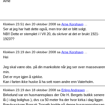
Arne
Klokken 23.51 den 20 oktober 2008 sa
Arne Korshavn
...
Ser at jeg har hatt dette også, men tror det er blitt solgt.
NB!! Dette er stemplet i I VII 20, du skriver at det er brukt 1921-
1923??
Klokken 23.19 den 20 oktober 2008 sa
Arne Korshavn
...
Hei
Jeg skal være obs. på din mankoliste når jeg ser over massevaren
min.
Det er mye igjen å sjekke.
Kan i farten ikke huske å ha sett noen andre enn Vaterholm.
Klokken 23.19 den 18 oktober 2008 sa
Erling Andresen
...
Birkelund var en husmannsplass der Ole H. Bergets butikk senere
lå ( i dag bolighus ), dvs ca 50 meter fra der hvor kirka i dag ligger.
Brevhusstyrer Bonsak Troseth bodde på denne husmannsplassen