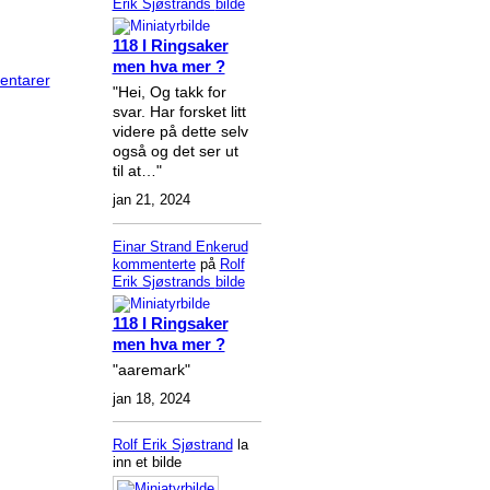
Erik Sjøstrands
bilde
118 I Ringsaker
men hva mer ?
entarer
"Hei, Og takk for
svar. Har forsket litt
videre på dette selv
også og det ser ut
til at…"
jan 21, 2024
Einar Strand Enkerud
kommenterte
på
Rolf
Erik Sjøstrands
bilde
118 I Ringsaker
men hva mer ?
"aaremark"
jan 18, 2024
Rolf Erik Sjøstrand
la
inn et bilde