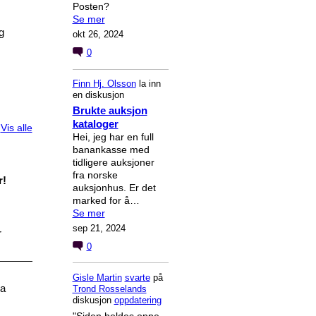
Posten?
Se mer
g
okt 26, 2024
0
Finn Hj. Olsson
la inn
en diskusjon
Brukte auksjon
kataloger
Vis alle
Hei, jeg har en full
banankasse med
tidligere auksjoner
fra norske
r!
auksjonhus. Er det
marked for å…
Se mer
sep 21, 2024
r
0
Gisle Martin
svarte
på
ra
Trond Rosselands
diskusjon
oppdatering
"Siden holdes oppe