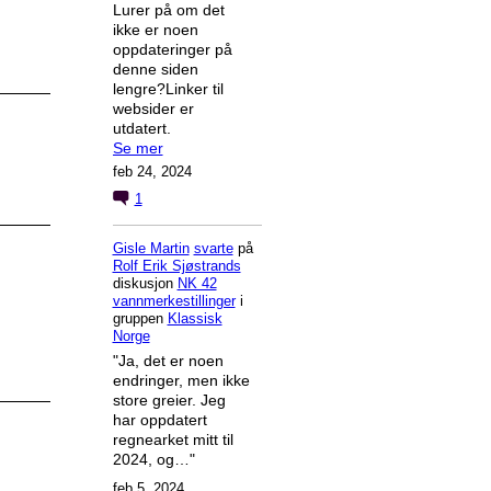
Lurer på om det
ikke er noen
oppdateringer på
denne siden
lengre?Linker til
websider er
utdatert.
Se mer
feb 24, 2024
1
Gisle Martin
svarte
på
Rolf Erik Sjøstrands
diskusjon
NK 42
vannmerkestillinger
i
gruppen
Klassisk
Norge
"Ja, det er noen
endringer, men ikke
store greier. Jeg
har oppdatert
regnearket mitt til
2024, og…"
feb 5, 2024
.