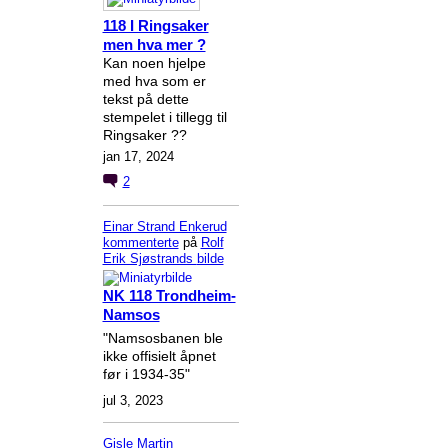
118 I Ringsaker
men hva mer ?
Kan noen hjelpe
med hva som er
tekst på dette
stempelet i tillegg til
Ringsaker ??
jan 17, 2024
2
Einar Strand Enkerud
kommenterte
på
Rolf
Erik Sjøstrands
bilde
NK 118 Trondheim-
Namsos
"Namsosbanen ble
ikke offisielt åpnet
før i 1934-35"
jul 3, 2023
Gisle Martin