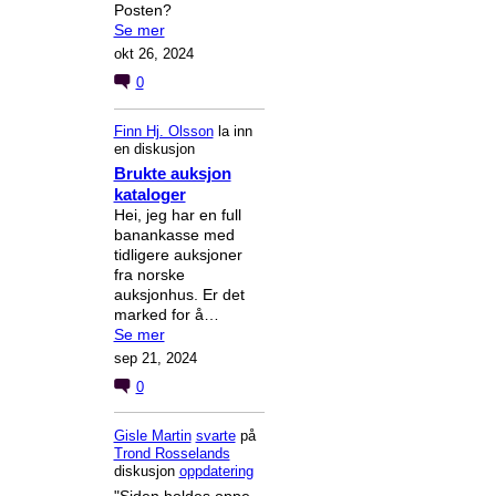
Posten?
Se mer
okt 26, 2024
0
Finn Hj. Olsson
la inn
en diskusjon
Brukte auksjon
kataloger
Hei, jeg har en full
banankasse med
tidligere auksjoner
fra norske
auksjonhus. Er det
marked for å…
Se mer
sep 21, 2024
0
Gisle Martin
svarte
på
Trond Rosselands
diskusjon
oppdatering
"Siden holdes oppe