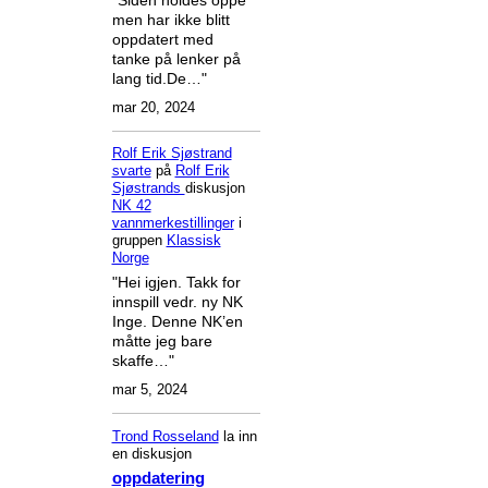
men har ikke blitt
oppdatert med
tanke på lenker på
lang tid.De…"
mar 20, 2024
Rolf Erik Sjøstrand
svarte
på
Rolf Erik
Sjøstrands
diskusjon
NK 42
vannmerkestillinger
i
gruppen
Klassisk
Norge
"Hei igjen. Takk for
innspill vedr. ny NK
Inge. Denne NK’en
måtte jeg bare
skaffe…"
mar 5, 2024
Trond Rosseland
la inn
en diskusjon
oppdatering