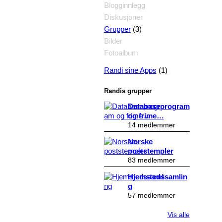
Blogginnlegg
Diskusjoner
(3)
Grupper
Bilder
Fotoalbum
(1)
Randi sine Apps
Randis grupper
Databaseprogram
og frime…
14 medlemmer
Norske
poststempler
83 medlemmer
Hjemstedssamlin
g
57 medlemmer
Vis alle