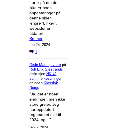
Lurer på om det
ikke er noen
oppdateringer på
denne siden
lengre?Linker til
websider er
utdatert.
Se mer
feb 24, 2024
1
Gisle Martin
svarte
på
Rolf Erik Sjøstrands
diskusjon
NK 42
vannmerkestillinger
i
gruppen
Klassisk
Norge
"Ja, det er noen
endringer, men ikke
store greier. Jeg
har oppdatert
regnearket mitt til
2024, og…"
feb 5, 2024