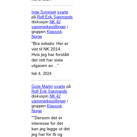
Inge Svinnset
svarte
på
Rolf Erik Sjøstrands
diskusjon
NK 42
vannmerkestillinger
i
gruppen
Klassisk
Norge
"Bra initiativ. Her er
vist til NK 2014.
Hvis jeg har forstått
det rett har siste
utgaven av…"
feb 4, 2024
Gisle Martin
svarte
på
Rolf Erik Sjøstrands
diskusjon
NK 42
vannmerkestillinger
i
gruppen
Klassisk
Norge
""Dersom det er
interesse for det
kan jeg legge ut det
jeg har for Ib og