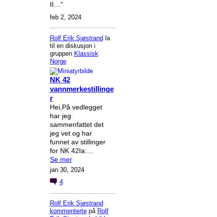
II…"
feb 2, 2024
Rolf Erik Sjøstrand
la
til en diskusjon i
gruppen
Klassisk
Norge
NK 42
vannmerkestillinge
r
Hei,På vedlegget
har jeg
sammenfattet det
jeg vet og har
funnet av stillinger
for NK 42Ia:…
Se mer
jan 30, 2024
4
Rolf Erik Sjøstrand
kommenterte
på
Rolf