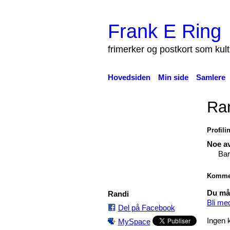
Frank E Ring
frimerker og postkort som kul
Hovedsiden
Min side
Samlere
Ran
Profili
Noe av
Bar
Komme
Du må 
Randi
Bli me
Del på Facebook
Ingen 
MySpace