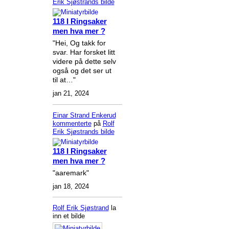
Erik Sjøstrands
bilde
118 I Ringsaker
men hva mer ?
"Hei, Og takk for
svar. Har forsket litt
videre på dette selv
også og det ser ut
til at…"
jan 21, 2024
Einar Strand Enkerud
kommenterte
på
Rolf
Erik Sjøstrands
bilde
118 I Ringsaker
men hva mer ?
"aaremark"
jan 18, 2024
Rolf Erik Sjøstrand
la
inn et bilde