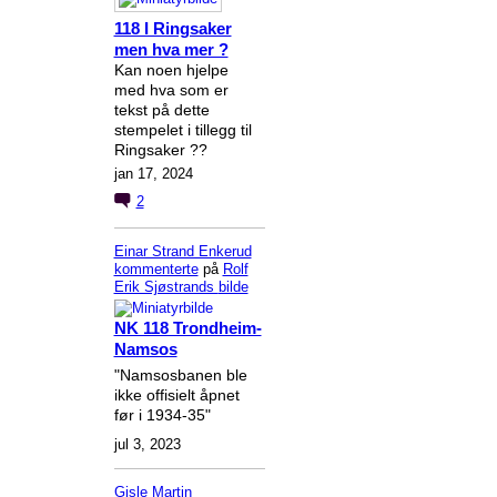
118 I Ringsaker
men hva mer ?
Kan noen hjelpe
med hva som er
tekst på dette
stempelet i tillegg til
Ringsaker ??
jan 17, 2024
2
Einar Strand Enkerud
kommenterte
på
Rolf
Erik Sjøstrands
bilde
NK 118 Trondheim-
Namsos
"Namsosbanen ble
ikke offisielt åpnet
før i 1934-35"
jul 3, 2023
Gisle Martin