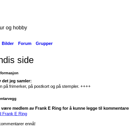
tur og hobby
Bilder
Forum
Grupper
dis side
nformasjon
 det jeg samler:
n på frimerker, på postkort og på stempler. ++++
ntarvegg
være medlem av Frank E Ring for å kunne legge til kommentare
d Frank E Ring
kommentarer ennå!