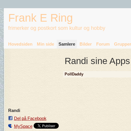
Frank E Ring
frimerker og postkort som kultur og hobby
Hovedsiden
Min side
Samlere
Bilder
Forum
Gruppe
Randi sine Apps
PollDaddy
Randi
Del på Facebook
MySpace